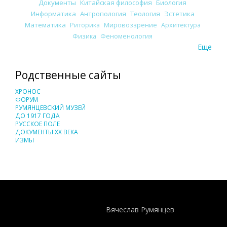
Документы
Китайская философия
Биология
Информатика
Антропология
Теология
Эстетика
Математика
Риторика
Мировоззрение
Архитектура
Физика
Феноменология
Еще
Родственные сайты
ХРОНОС
ФОРУМ
РУМЯНЦЕВСКИЙ МУЗЕЙ
ДО 1917 ГОДА
РУССКОЕ ПОЛЕ
ДОКУМЕНТЫ XX ВЕКА
ИЗМЫ
Понятия И Категории - Исторический Проект ХРОНОС
WEB-редактор
Вячеслав Румянцев