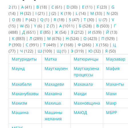
2
(1)
|
A
(41)
|
B
(18)
|
C
(61)
|
D
(30)
|
E
(11)
|
F
(23)
|
G
(14)
|
H
(32)
|
I
(21)
|
J
(2)
|
K
(19)
|
L
(14)
|
M
(33)
|
N
(20)
|
O
(8)
|
P
(42)
|
Q
(1)
|
R
(18)
|
S
(47)
|
T
(30)
|
U
(7)
|
V
(15)
|
W
(5)
|
Y
(6)
|
Z
(7)
|
А
(1011)
|
Б
(528)
|
В
(503)
|
Г
(488)
|
Д
(651)
|
Е
(85)
|
Ж
(54)
|
З
(212)
|
И
(539)
|
Й
(13)
|
К
(883)
|
Л
(289)
|
М
(676)
|
Н
(524)
|
О
(423)
|
П
(929)
|
Р
(390)
|
С
(991)
|
Т
(449)
|
У
(168)
|
Ф
(266)
|
Х
(156)
|
Ц
(77)
|
Ч
(122)
|
Ш
(109)
|
Щ
(1)
|
Э
(319)
|
Ю
(32)
|
Я
(50)
Матуридиты
Матха
Матюринцы
Маузавар
Маунд
Маутхаузен
Маутхаузена
Мафия
процессы
Махабали
Махадеви
Махакала
Маханты
Маханубхавы
Махаяна
Махди
Махи
Махизм
Махиша
Махновщина
Махр
Машина
Машины
МАЮД
МБРР
желания