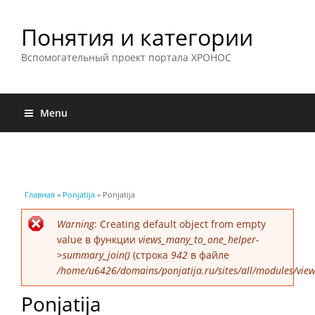
Понятия и категории
Вспомогательный проект портала ХРОНОС
Menu
Вы здесь
Главная
»
Ponjatija
» Ponjatija
Сообщение об ошибке
Warning
: Creating default object from empty
value в функции
views_many_to_one_helper-
>summary_join()
(строка
942
в файле
/home/u6426/domains/ponjatija.ru/sites/all/modules/view
Ponjatija