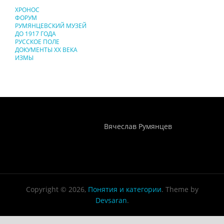
ХРОНОС
ФОРУМ
РУМЯНЦЕВСКИЙ МУЗЕЙ
ДО 1917 ГОДА
РУССКОЕ ПОЛЕ
ДОКУМЕНТЫ XX ВЕКА
ИЗМЫ
Понятия И Категории - Исторический Проект ХРОНОС
WEB-редактор
Вячеслав Румянцев
Copyright © 2026,
Понятия и категории
. Theme by
Devsaran
.