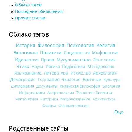
Облако тэгов
Последние обновления
Прочие статьи
Облако тэгов
История
Философия
Психология
Религия
Экономика
Политика
Социология
Мифология
Идеология
Право
Мусульманство
Этнология
Этика
Наука
Логика
Педагогика
Методология
Языкознание
Литература
Искусство
Археология
Демография
География
Экология
Военные
Культура
Дипломатия
Документы
Китайская философия
Биология
Информатика
Антропология
Теология
Эстетика
Математика
Риторика
Мировоззрение
Архитектура
Физика
Феноменология
Еще
Родственные сайты