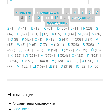
МБЭС
Страницы
« первая
‹ предыдущая
…
4
5
6
7
8
9
10
11
12
…
следующая ›
последняя »
2
(1)
|
A
(41)
|
B
(18)
|
C
(61)
|
D
(30)
|
E
(11)
|
F
(23)
|
G
(14)
|
H
(32)
|
I
(21)
|
J
(2)
|
K
(19)
|
L
(14)
|
M
(33)
|
N
(20)
|
O
(8)
|
P
(42)
|
Q
(1)
|
R
(18)
|
S
(47)
|
T
(30)
|
U
(7)
|
V
(15)
|
W
(5)
|
Y
(6)
|
Z
(7)
|
А
(1011)
|
Б
(528)
|
В
(503)
|
Г
(488)
|
Д
(651)
|
Е
(85)
|
Ж
(54)
|
З
(212)
|
И
(539)
|
Й
(13)
|
К
(883)
|
Л
(289)
|
М
(676)
|
Н
(524)
|
О
(423)
|
П
(929)
|
Р
(390)
|
С
(991)
|
Т
(449)
|
У
(168)
|
Ф
(266)
|
Х
(156)
|
Ц
(77)
|
Ч
(122)
|
Ш
(109)
|
Щ
(1)
|
Э
(319)
|
Ю
(32)
|
Я
(50)
Навигация
Алфавитный справочник
Вводное слово