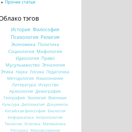
Прочие статьи
Облако тэгов
История
Философия
Психология
Религия
Экономика
Политика
Социология
Мифология
Идеология
Право
Мусульманство
Этнология
Этика
Наука
Логика
Педагогика
Методология
Языкознание
Литература
Искусство
Археология
Демография
География
Экология
Военные
Культура
Дипломатия
Документы
Китайская философия
Биология
Информатика
Антропология
Теология
Эстетика
Математика
Риторика
Мировоззрение