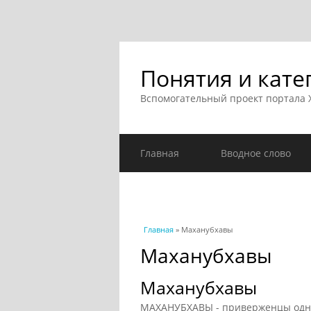
Понятия и кате
Вспомогательный проект портала
Главная
Вводное слово
Вы здесь
Главная
» Маханубхавы
Маханубхавы
Маханубхавы
МАХАНУБХАВЫ - приверженцы одн