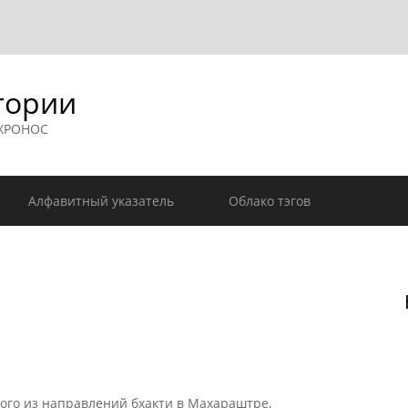
гории
 ХРОНОС
Алфавитный указатель
Облако тэгов
ого из направлений
бхакти
в
Махараштре
,