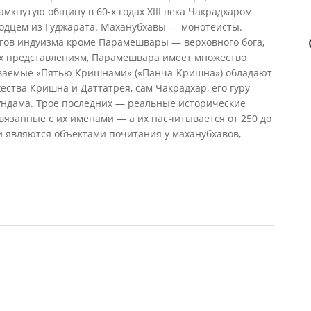
мкнутую общину в 60-х годах XIII века Чакрадхаром
ходцем из Гуджарата. Маханубхавы — монотеисты.
огов индуизма кроме Парамешвары — верховного бога,
их представлениям, Парамешвара имеет множество
ываемые «Пятью Кришнами» («Панча-Кришна») обладают
ства Кришна и Даттатрея, сам Чакрадхар, его гуру
 Гундама. Трое последних — реальные исторические
связанные с их именами — а их насчитывается от 250 до
и являются объектами почитания у маханубхавов,