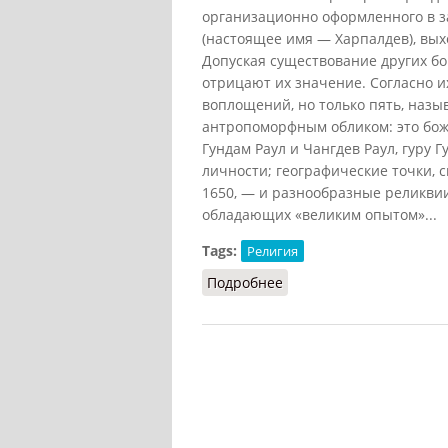
организационно оформленного в за
(настоящее имя — Харпалдев), вы
Допуская существование других б
отрицают их значение. Согласно 
воплощений, но только пять, наз
антропоморфным обликом: это боже
Гундам Раул и Чангдев Раул, гуру
личности; географические точки, 
1650, — и разнообразные реликви
обладающих «великим опытом»...
Tags:
Религия
Подробнее
о Маханубхавы