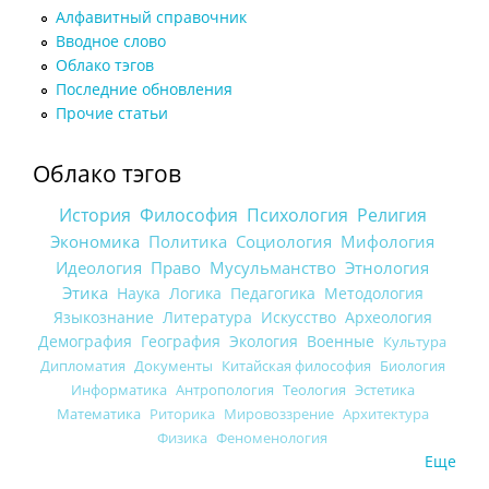
Алфавитный справочник
Вводное слово
Облако тэгов
Последние обновления
Прочие статьи
Облако тэгов
История
Философия
Психология
Религия
Экономика
Политика
Социология
Мифология
Идеология
Право
Мусульманство
Этнология
Этика
Наука
Логика
Педагогика
Методология
Языкознание
Литература
Искусство
Археология
Демография
География
Экология
Военные
Культура
Дипломатия
Документы
Китайская философия
Биология
Информатика
Антропология
Теология
Эстетика
Математика
Риторика
Мировоззрение
Архитектура
Физика
Феноменология
Еще