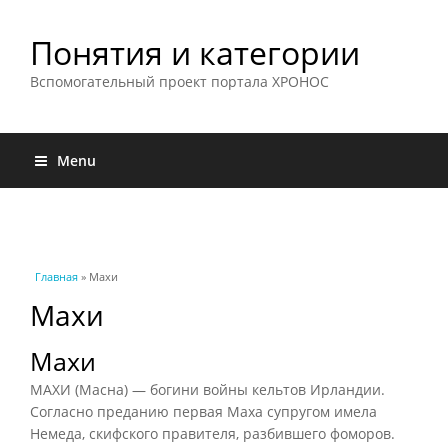
Понятия и категории
Вспомогательный проект портала ХРОНОС
Menu
Вы здесь
Главная
» Махи
Махи
Махи
МАХИ (Масна) — богини войны кельтов Ирландии.
Согласно преданию первая Маха супругом имела
Немеда, скифского правителя, разбившего фоморов.