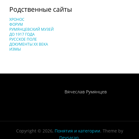
Родственные сайты
ХРОНОС
ФОРУМ
РУМЯНЦЕВСКИЙ МУЗЕЙ
ДО 1917 ГОДА
РУССКОЕ ПОЛЕ
ДОКУМЕНТЫ XX ВЕКА
ИЗМЫ
Понятия И Категории - Исторический Проект ХРОНОС
WEB-редактор
Вячеслав Румянцев
Copyright © 2026,
Понятия и категории
. Theme by
Devsaran
.