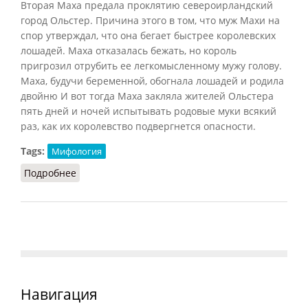
Вторая Маха предала проклятию североирландский
город Ольстер. Причина этого в том, что муж Махи на
спор утверждал, что она бегает быстрее королевских
лошадей. Маха отказалась бежать, но король
пригрозил отрубить ее легкомысленному мужу голову.
Маха, будучи беременной, обогнала лошадей и родила
двойню И вот тогда Маха закляла жителей Ольстера
пять дней и ночей испытывать родовые муки всякий
раз, как их королевство подвергнется опасности.
Tags:
Мифология
Подробнее
о Махи
Навигация