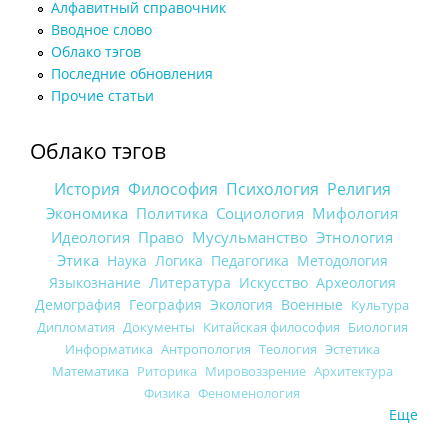
Алфавитный справочник
Вводное слово
Облако тэгов
Последние обновления
Прочие статьи
Облако тэгов
История
Философия
Психология
Религия
Экономика
Политика
Социология
Мифология
Идеология
Право
Мусульманство
Этнология
Этика
Наука
Логика
Педагогика
Методология
Языкознание
Литература
Искусство
Археология
Демография
География
Экология
Военные
Культура
Дипломатия
Документы
Китайская философия
Биология
Информатика
Антропология
Теология
Эстетика
Математика
Риторика
Мировоззрение
Архитектура
Физика
Феноменология
Еще