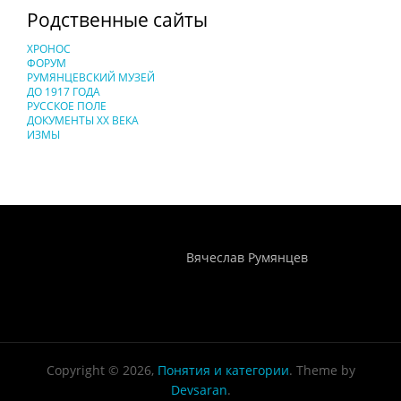
Родственные сайты
ХРОНОС
ФОРУМ
РУМЯНЦЕВСКИЙ МУЗЕЙ
ДО 1917 ГОДА
РУССКОЕ ПОЛЕ
ДОКУМЕНТЫ XX ВЕКА
ИЗМЫ
Понятия И Категории - Исторический Проект ХРОНОС
WEB-редактор
Вячеслав Румянцев
Copyright © 2026,
Понятия и категории
. Theme by
Devsaran
.