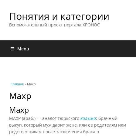
Понятия и категории
Вспомогательный проект портала ХРОНОС
Menu
Вы здесь
Главная
» Махр
Махр
Махр
МАХР (араб.) — аналог тюркского
калыма
; брачный
выкуп, который муж дарит жене, или ее родителям или
родственникам после заключения брака в