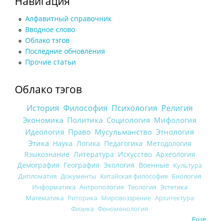
Навигация
Алфавитный справочник
Вводное слово
Облако тэгов
Последние обновления
Прочие статьи
Облако тэгов
История
Философия
Психология
Религия
Экономика
Политика
Социология
Мифология
Идеология
Право
Мусульманство
Этнология
Этика
Наука
Логика
Педагогика
Методология
Языкознание
Литература
Искусство
Археология
Демография
География
Экология
Военные
Культура
Дипломатия
Документы
Китайская философия
Биология
Информатика
Антропология
Теология
Эстетика
Математика
Риторика
Мировоззрение
Архитектура
Физика
Феноменология
Еще