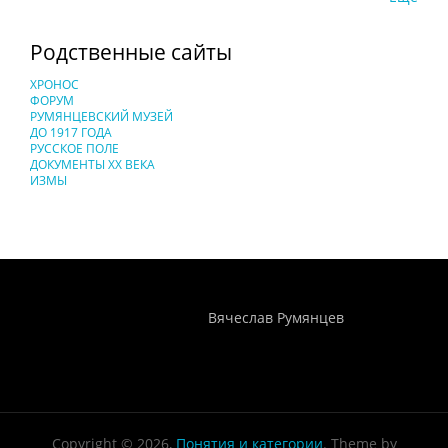
Родственные сайты
ХРОНОС
ФОРУМ
РУМЯНЦЕВСКИЙ МУЗЕЙ
ДО 1917 ГОДА
РУССКОЕ ПОЛЕ
ДОКУМЕНТЫ XX ВЕКА
ИЗМЫ
Понятия И Категории - Исторический Проект ХРОНОС
WEB-редактор
Вячеслав Румянцев
Copyright © 2026,
Понятия и категории
. Theme by