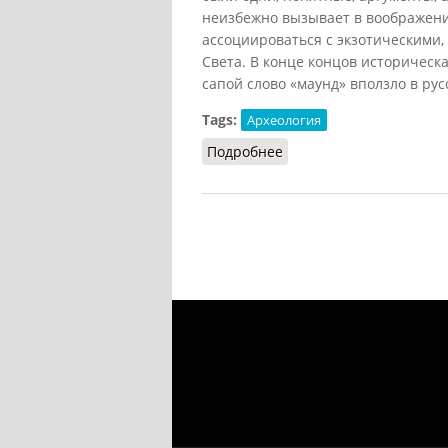
неизбежно вызывает в воображени
ассоциироваться с экзотическим
Света. В конце концов историческ
сапой слово «маунд» вползло в рус
Tags:
Археология
Подробнее
о Маунд (Ершова, 2002)