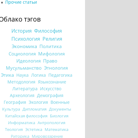
Прочие статьи
Облако тэгов
История
Философия
Психология
Религия
Экономика
Политика
Социология
Мифология
Идеология
Право
Мусульманство
Этнология
Этика
Наука
Логика
Педагогика
Методология
Языкознание
Литература
Искусство
Археология
Демография
География
Экология
Военные
Культура
Дипломатия
Документы
Китайская философия
Биология
Информатика
Антропология
Теология
Эстетика
Математика
Риторика
Мировоззрение