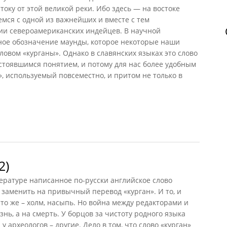
оку от этой великой реки. Ибо здесь — на востоке
мся с одной из важнейших и вместе с тем
и североамериканских индейцев. В научной
ное обозначение маунды, которое некоторые наши
овом «курганы». Однако в славянских языках это слово
стоявшимся понятием, и потому для нас более удобным
, используемый повсеместно, и притом не только в
 (Стингл, 1984)
2)
ературе написанное по-русски английское слово
 заменить на привычный перевод «курган». И то, и
то же – холм, насыпь. Но война между редакторами и
нь, а на смерть. У борцов за чистоту родного языка
у археологов – другие. Дело в том, что слово «курган»