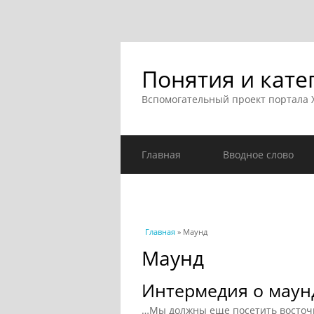
Понятия и кате
Вспомогательный проект портала
Главная
Вводное слово
Вы здесь
Главная
» Маунд
Маунд
Интермедия о маунд
…Мы должны еще посетить восточ