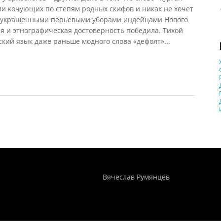
и кочующих по степям родных скифов и никак не хочет
и, украшенными перьевыми уборами индейцами Нового
ая и этнографическая достоверность победила. Тихой
ский язык даже раньше модного слова «дефолт»...
Понятия И Категории - Исторический Проект ХРОНОС
WEB-редактор
Вячеслав Румянцев