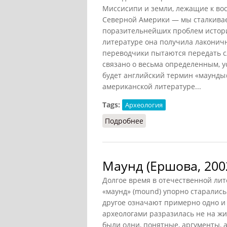
Миссисипи и земли, лежащие к вост
Северной Америки — мы сталкивае
поразительнейших проблем истори
литературе она получила лаконич
переводчики пытаются передать сл
связано о весьма определенным, у
будет английский термин «маунды»
американской литературе...
Tags:
Археология
Подробнее
о Интермедия о маундах
Маунд (Ершова, 200
Долгое время в отечественной лит
«маунд» (mound) упорно старались
другое означают примерно одно и 
археологами разразилась не на жиз
были одни, понятные, аргументы, а 