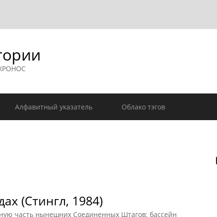
гории
 ХРОНОС
Алфавитный указатель
Облако тэгов
ах (Стингл, 1984)
ную часть нынешних Соединенных Штагов: бассейн