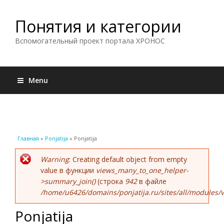
Понятия и категории
Вспомогательный проект портала ХРОНОС
Menu
Вы здесь
Главная
»
Ponjatija
» Ponjatija
Сообщение об ошибке
Warning
: Creating default object from empty
value в функции
views_many_to_one_helper-
>summary_join()
(строка
942
в файле
/home/u6426/domains/ponjatija.ru/sites/all/modules/v
Ponjatija