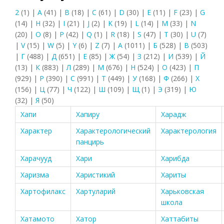
2
(1)
|
A
(41)
|
B
(18)
|
C
(61)
|
D
(30)
|
E
(11)
|
F
(23)
|
G
(14)
|
H
(32)
|
I
(21)
|
J
(2)
|
K
(19)
|
L
(14)
|
M
(33)
|
N
(20)
|
O
(8)
|
P
(42)
|
Q
(1)
|
R
(18)
|
S
(47)
|
T
(30)
|
U
(7)
|
V
(15)
|
W
(5)
|
Y
(6)
|
Z
(7)
|
А
(1011)
|
Б
(528)
|
В
(503)
|
Г
(488)
|
Д
(651)
|
Е
(85)
|
Ж
(54)
|
З
(212)
|
И
(539)
|
Й
(13)
|
К
(883)
|
Л
(289)
|
М
(676)
|
Н
(524)
|
О
(423)
|
П
(929)
|
Р
(390)
|
С
(991)
|
Т
(449)
|
У
(168)
|
Ф
(266)
|
Х
(156)
|
Ц
(77)
|
Ч
(122)
|
Ш
(109)
|
Щ
(1)
|
Э
(319)
|
Ю
(32)
|
Я
(50)
Хапи
Хапиру
Харадж
Характер
Характерологический
Характерология
панцирь
Харачууд
Хари
Харибда
Харизма
Харистикий
Хариты
Хартофилакс
Хартуларий
Харьковская
школа
Хатамото
Хатор
Хаттабиты