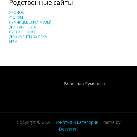
Родственные сайты
ХРОНОС
ФОРУМ
РУМЯНЦЕВСКИЙ МУЗЕЙ
ДО 1917 ГОДА
РУССКОЕ ПОЛЕ
ДОКУМЕНТЫ XX ВЕКА
ИЗМЫ
Понятия И Категории - Исторический Проект ХРОНОС
WEB-редактор
Вячеслав Румянцев
Copyright © 2026,
Понятия и категории
. Theme by
Devsaran
.