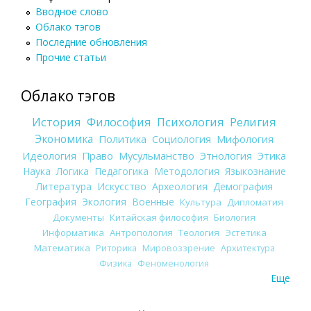
Вводное слово
Облако тэгов
Последние обновления
Прочие статьи
Облако тэгов
История
Философия
Психология
Религия
Экономика
Политика
Социология
Мифология
Идеология
Право
Мусульманство
Этнология
Этика
Наука
Логика
Педагогика
Методология
Языкознание
Литература
Искусство
Археология
Демография
География
Экология
Военные
Культура
Дипломатия
Документы
Китайская философия
Биология
Информатика
Антропология
Теология
Эстетика
Математика
Риторика
Мировоззрение
Архитектура
Физика
Феноменология
Еще