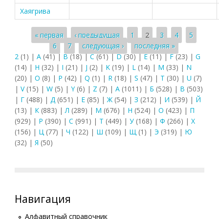
Хаягрива
Страницы
« первая
‹ предыдущая
1
2
3
4
5
6
7
следующая ›
последняя »
2
(1)
|
A
(41)
|
B
(18)
|
C
(61)
|
D
(30)
|
E
(11)
|
F
(23)
|
G
(14)
|
H
(32)
|
I
(21)
|
J
(2)
|
K
(19)
|
L
(14)
|
M
(33)
|
N
(20)
|
O
(8)
|
P
(42)
|
Q
(1)
|
R
(18)
|
S
(47)
|
T
(30)
|
U
(7)
|
V
(15)
|
W
(5)
|
Y
(6)
|
Z
(7)
|
А
(1011)
|
Б
(528)
|
В
(503)
|
Г
(488)
|
Д
(651)
|
Е
(85)
|
Ж
(54)
|
З
(212)
|
И
(539)
|
Й
(13)
|
К
(883)
|
Л
(289)
|
М
(676)
|
Н
(524)
|
О
(423)
|
П
(929)
|
Р
(390)
|
С
(991)
|
Т
(449)
|
У
(168)
|
Ф
(266)
|
Х
(156)
|
Ц
(77)
|
Ч
(122)
|
Ш
(109)
|
Щ
(1)
|
Э
(319)
|
Ю
(32)
|
Я
(50)
Навигация
Алфавитный справочник