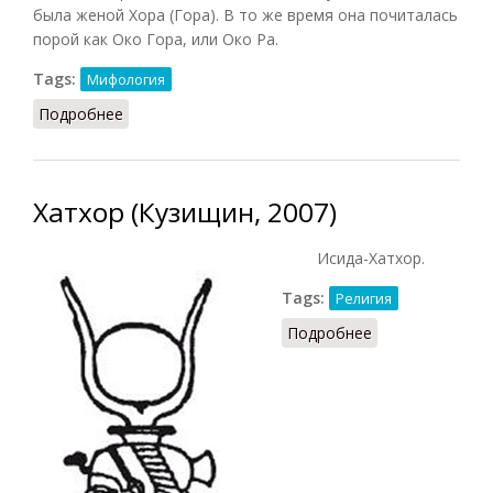
была женой Хора (Гора). В то же время она почиталась
порой как Око Гора, или Око Ра.
Tags:
Мифология
Подробнее
о Хатор (Баландин, 2007)
Хатхор (Кузищин, 2007)
Исида-Хатхор.
Tags:
Религия
Подробнее
о Хатхор
(Кузищин, 2007)