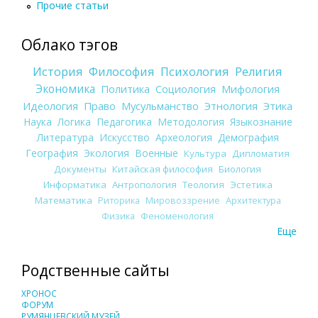
Прочие статьи
Облако тэгов
История
Философия
Психология
Религия
Экономика
Политика
Социология
Мифология
Идеология
Право
Мусульманство
Этнология
Этика
Наука
Логика
Педагогика
Методология
Языкознание
Литература
Искусство
Археология
Демография
География
Экология
Военные
Культура
Дипломатия
Документы
Китайская философия
Биология
Информатика
Антропология
Теология
Эстетика
Математика
Риторика
Мировоззрение
Архитектура
Физика
Феноменология
Еще
Родственные сайты
ХРОНОС
ФОРУМ
РУМЯНЦЕВСКИЙ МУЗЕЙ