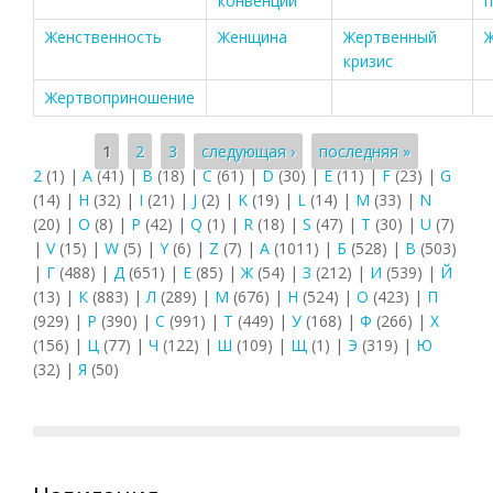
конвенции
п
Женственность
Женщина
Жертвенный
кризис
Жертвоприношение
Страницы
1
2
3
следующая ›
последняя »
2
(1)
|
A
(41)
|
B
(18)
|
C
(61)
|
D
(30)
|
E
(11)
|
F
(23)
|
G
(14)
|
H
(32)
|
I
(21)
|
J
(2)
|
K
(19)
|
L
(14)
|
M
(33)
|
N
(20)
|
O
(8)
|
P
(42)
|
Q
(1)
|
R
(18)
|
S
(47)
|
T
(30)
|
U
(7)
|
V
(15)
|
W
(5)
|
Y
(6)
|
Z
(7)
|
А
(1011)
|
Б
(528)
|
В
(503)
|
Г
(488)
|
Д
(651)
|
Е
(85)
|
Ж
(54)
|
З
(212)
|
И
(539)
|
Й
(13)
|
К
(883)
|
Л
(289)
|
М
(676)
|
Н
(524)
|
О
(423)
|
П
(929)
|
Р
(390)
|
С
(991)
|
Т
(449)
|
У
(168)
|
Ф
(266)
|
Х
(156)
|
Ц
(77)
|
Ч
(122)
|
Ш
(109)
|
Щ
(1)
|
Э
(319)
|
Ю
(32)
|
Я
(50)