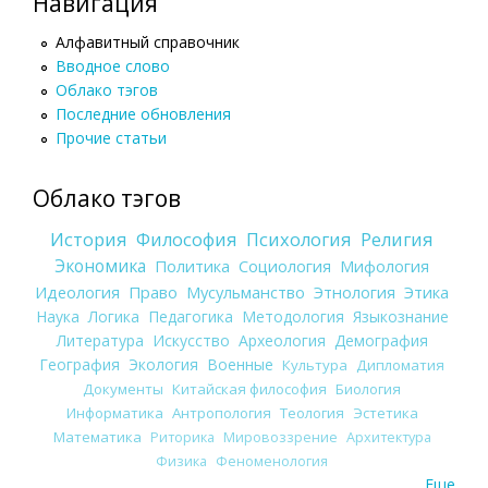
Навигация
Алфавитный справочник
Вводное слово
Облако тэгов
Последние обновления
Прочие статьи
Облако тэгов
История
Философия
Психология
Религия
Экономика
Политика
Социология
Мифология
Идеология
Право
Мусульманство
Этнология
Этика
Наука
Логика
Педагогика
Методология
Языкознание
Литература
Искусство
Археология
Демография
География
Экология
Военные
Культура
Дипломатия
Документы
Китайская философия
Биология
Информатика
Антропология
Теология
Эстетика
Математика
Риторика
Мировоззрение
Архитектура
Физика
Феноменология
Еще