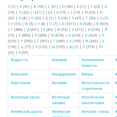
2
(1)
|
A
(41)
|
B
(18)
|
C
(61)
|
D
(30)
|
E
(11)
|
F
(23)
|
G
(14)
|
H
(32)
|
I
(21)
|
J
(2)
|
K
(19)
|
L
(14)
|
M
(33)
|
N
(20)
|
O
(8)
|
P
(42)
|
Q
(1)
|
R
(18)
|
S
(47)
|
T
(30)
|
U
(7)
|
V
(15)
|
W
(5)
|
Y
(6)
|
Z
(7)
|
А
(1011)
|
Б
(528)
|
В
(503)
|
Г
(488)
|
Д
(651)
|
Е
(85)
|
Ж
(54)
|
З
(212)
|
И
(539)
|
Й
(13)
|
К
(883)
|
Л
(289)
|
М
(676)
|
Н
(524)
|
О
(423)
|
П
(929)
|
Р
(390)
|
С
(991)
|
Т
(449)
|
У
(168)
|
Ф
(266)
|
Х
(156)
|
Ц
(77)
|
Ч
(122)
|
Ш
(109)
|
Щ
(1)
|
Э
(319)
|
Ю
(32)
|
Я
(50)
Жадность
Жакерия
Жалованные
грамоты
Жальники
Жандармерия
Жанры
Жаргонизм
Желание
Желательность
Ж
социальная
Железный закон
Железный
Желобчатые
занавес
наконечники
п
Женевская школа
Женевские
Женские союзы