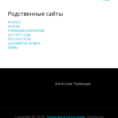
Родственные сайты
ХРОНОС
ФОРУМ
РУМЯНЦЕВСКИЙ МУЗЕЙ
ДО 1917 ГОДА
РУССКОЕ ПОЛЕ
ДОКУМЕНТЫ XX ВЕКА
ИЗМЫ
Понятия И Категории - Исторический Проект ХРОНОС
WEB-редактор
Вячеслав Румянцев
Copyright © 2026,
Понятия и категории
. Theme by