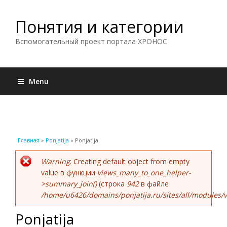
Понятия и категории
Вспомогательный проект портала ХРОНОС
Menu
Вы здесь
Главная
»
Ponjatija
» Ponjatija
Сообщение об ошибке
Warning
: Creating default object from empty
value в функции
views_many_to_one_helper-
>summary_join()
(строка
942
в файле
/home/u6426/domains/ponjatija.ru/sites/all/modules/v
Ponjatija