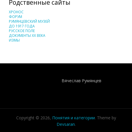
Родственные сайты
ХРОНОС
ФОРУМ
РУМЯНЦЕВСКИЙ МУЗЕЙ
ДО 1917 ГОДА
РУССКОЕ ПОЛЕ
ДОКУМЕНТЫ XX ВЕКА
ИЗМЫ
Понятия И Категории - Исторический Проект ХРОНОС
WEB-редактор
Вячеслав Румянцев
Copyright © 2026,
Понятия и категории
. Theme by
Devsaran
.