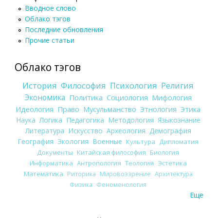
Вводное слово
Облако тэгов
Последние обновления
Прочие статьи
Облако тэгов
История
Философия
Психология
Религия
Экономика
Политика
Социология
Мифология
Идеология
Право
Мусульманство
Этнология
Этика
Наука
Логика
Педагогика
Методология
Языкознание
Литература
Искусство
Археология
Демография
География
Экология
Военные
Культура
Дипломатия
Документы
Китайская философия
Биология
Информатика
Антропология
Теология
Эстетика
Математика
Риторика
Мировоззрение
Архитектура
Физика
Феноменология
Еще