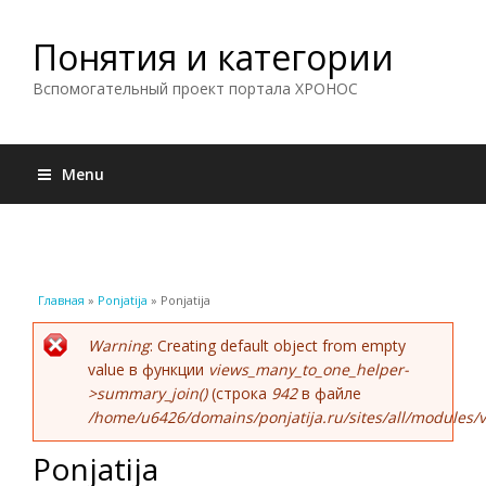
Понятия и категории
Вспомогательный проект портала ХРОНОС
Menu
Вы здесь
Главная
»
Ponjatija
» Ponjatija
Сообщение об ошибке
Warning
: Creating default object from empty
value в функции
views_many_to_one_helper-
>summary_join()
(строка
942
в файле
/home/u6426/domains/ponjatija.ru/sites/all/modules/v
Ponjatija