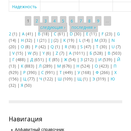
Надежность
Страницы
1
2
3
4
5
6
7
8
9
…
следующая ›
последняя »
2
(1)
|
A
(41)
|
B
(18)
|
C
(61)
|
D
(30)
|
E
(11)
|
F
(23)
|
G
(14)
|
H
(32)
|
I
(21)
|
J
(2)
|
K
(19)
|
L
(14)
|
M
(33)
|
N
(20)
|
O
(8)
|
P
(42)
|
Q
(1)
|
R
(18)
|
S
(47)
|
T
(30)
|
U
(7)
|
V
(15)
|
W
(5)
|
Y
(6)
|
Z
(7)
|
А
(1011)
|
Б
(528)
|
В
(503)
|
Г
(488)
|
Д
(651)
|
Е
(85)
|
Ж
(54)
|
З
(212)
|
И
(539)
|
Й
(13)
|
К
(883)
|
Л
(289)
|
М
(676)
|
Н
(524)
|
О
(423)
|
П
(929)
|
Р
(390)
|
С
(991)
|
Т
(449)
|
У
(168)
|
Ф
(266)
|
Х
(156)
|
Ц
(77)
|
Ч
(122)
|
Ш
(109)
|
Щ
(1)
|
Э
(319)
|
Ю
(32)
|
Я
(50)
Навигация
Алфавитный справочник