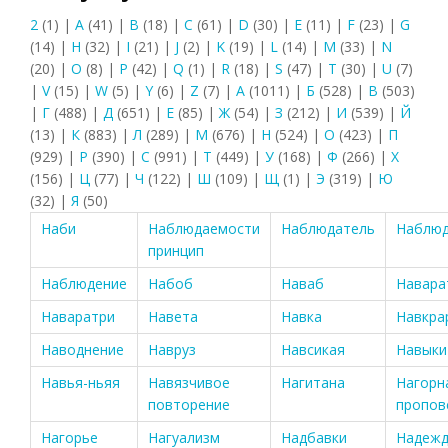
2
(1)
|
A
(41)
|
B
(18)
|
C
(61)
|
D
(30)
|
E
(11)
|
F
(23)
|
G
(14)
|
H
(32)
|
I
(21)
|
J
(2)
|
K
(19)
|
L
(14)
|
M
(33)
|
N
(20)
|
O
(8)
|
P
(42)
|
Q
(1)
|
R
(18)
|
S
(47)
|
T
(30)
|
U
(7)
|
V
(15)
|
W
(5)
|
Y
(6)
|
Z
(7)
|
А
(1011)
|
Б
(528)
|
В
(503)
|
Г
(488)
|
Д
(651)
|
Е
(85)
|
Ж
(54)
|
З
(212)
|
И
(539)
|
Й
(13)
|
К
(883)
|
Л
(289)
|
М
(676)
|
Н
(524)
|
О
(423)
|
П
(929)
|
Р
(390)
|
С
(991)
|
Т
(449)
|
У
(168)
|
Ф
(266)
|
Х
(156)
|
Ц
(77)
|
Ч
(122)
|
Ш
(109)
|
Щ
(1)
|
Э
(319)
|
Ю
(32)
|
Я
(50)
Наби
Наблюдаемости
Наблюдатель
Наблюд
принцип
Наблюдение
Набоб
Наваб
Навара
Наваратри
Навета
Навка
Навкра
Наводнение
Навруз
Навсикая
Навыки
Навья-ньяя
Навязчивое
Нагитана
Нагорн
повторение
пропов
Нагорье
Нагуализм
Надбавки
Надеж