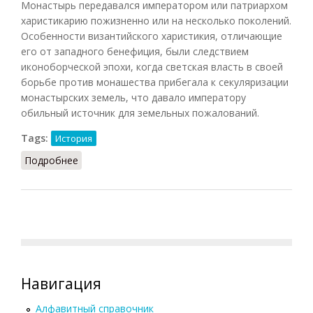
Монастырь передавался императором или патриархом
харистикарию пожизненно или на несколько поколений.
Особенности византийского харистикия, отличающие
его от западного бенефиция, были следствием
иконоборческой эпохи, когда светская власть в своей
борьбе против монашества прибегала к секуляризации
монастырских земель, что давало императору
обильный источник для земельных пожалований.
Tags:
История
Подробнее
о Харистикий (Филатов, 2011)
Навигация
Алфавитный справочник