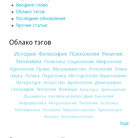
Вводное слово
Облако тэгов
Последние обновления
Прочие статьи
Облако тэгов
История
Философия
Психология
Религия
Экономика
Политика
Социология
Мифология
Идеология
Право
Мусульманство
Этнология
Этика
Наука
Логика
Педагогика
Методология
Языкознание
Литература
Искусство
Археология
Демография
География
Экология
Военные
Культура
Дипломатия
Документы
Китайская философия
Биология
Информатика
Антропология
Теология
Эстетика
Математика
Риторика
Мировоззрение
Архитектура
Физика
Феноменология
Еще