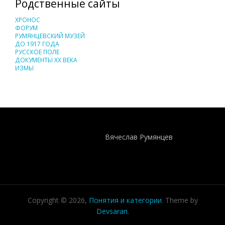
Родственные сайты
ХРОНОС
ФОРУМ
РУМЯНЦЕВСКИЙ МУЗЕЙ
ДО 1917 ГОДА
РУССКОЕ ПОЛЕ
ДОКУМЕНТЫ XX ВЕКА
ИЗМЫ
Понятия И Категории - Исторический Проект ХРОНОС
WEB-редактор
Вячеслав Румянцев
Copyright © 2026,
Понятия и категории
. Theme by
Devsaran
.