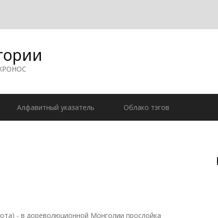
гории
 ХРОНОС
Алфавитный указатель
Облако тэгов
нота) - в дореволюционной Монголии прослойка