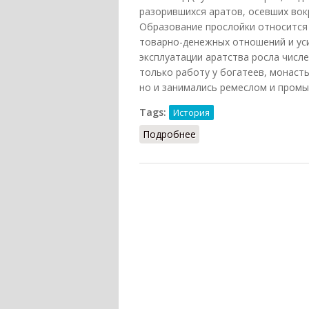
разорившихся аратов, осевших вок
Образование прослойки относится 
товарно-денежных отношений и ус
эксплуатации аратства росла числ
только работу у богатеев, монаст
но и занимались ремеслом и промы
Tags:
История
Подробнее
о Харачууд