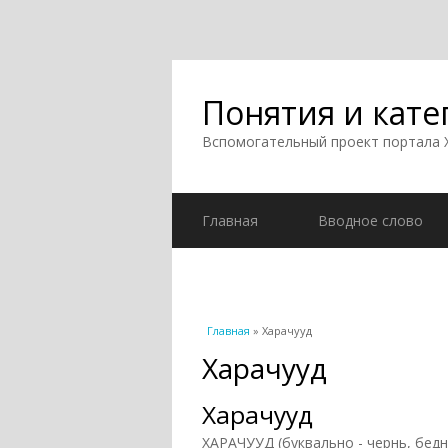
Понятия и кате
Вспомогательный проект портала
Главная
Вводное слово
Вы здесь
Главная
» Харачууд
Харачууд
Харачууд
ХАРАЧУУД (буквально - чернь, бед