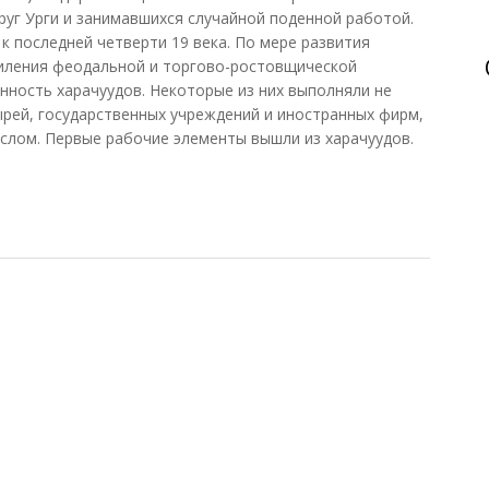
руг Урги и занимавшихся случайной поденной работой.
к последней четверти 19 века. По мере развития
иления феодальной и торгово-ростовщической
енность харачуудов. Некоторые из них выполняли не
ырей, государственных учреждений и иностранных фирм,
слом. Первые рабочие элементы вышли из харачуудов.