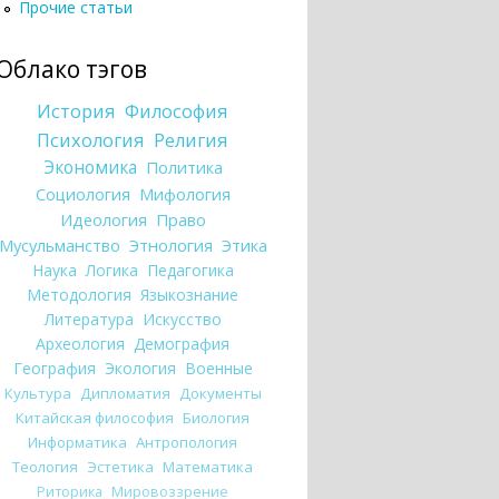
Прочие статьи
Облако тэгов
История
Философия
Психология
Религия
Экономика
Политика
Социология
Мифология
Идеология
Право
Мусульманство
Этнология
Этика
Наука
Логика
Педагогика
Методология
Языкознание
Литература
Искусство
Археология
Демография
География
Экология
Военные
Культура
Дипломатия
Документы
Китайская философия
Биология
Информатика
Антропология
Теология
Эстетика
Математика
Риторика
Мировоззрение