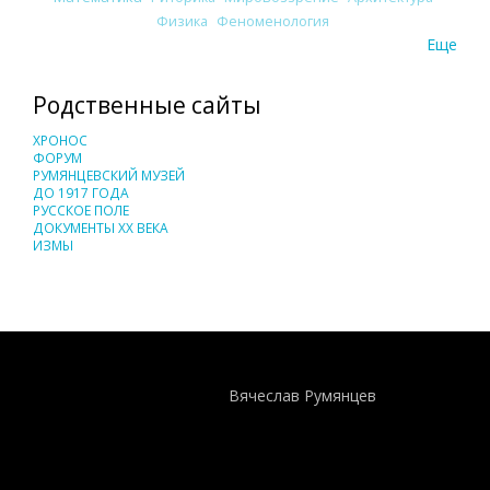
Физика
Феноменология
Еще
Родственные сайты
ХРОНОС
ФОРУМ
РУМЯНЦЕВСКИЙ МУЗЕЙ
ДО 1917 ГОДА
РУССКОЕ ПОЛЕ
ДОКУМЕНТЫ XX ВЕКА
ИЗМЫ
Понятия И Категории - Исторический Проект ХРОНОС
WEB-редактор
Вячеслав Румянцев