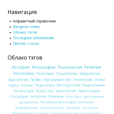
Навигация
Алфавитный справочник
Вводное слово
Облако тэгов
Последние обновления
Прочие статьи
Облако тэгов
История
Философия
Психология
Религия
Экономика
Политика
Социология
Мифология
Идеология
Право
Мусульманство
Этнология
Этика
Наука
Логика
Педагогика
Методология
Языкознание
Литература
Искусство
Археология
Демография
География
Экология
Военные
Культура
Дипломатия
Документы
Китайская философия
Биология
Информатика
Антропология
Теология
Эстетика
Математика
Риторика
Мировоззрение
Архитектура