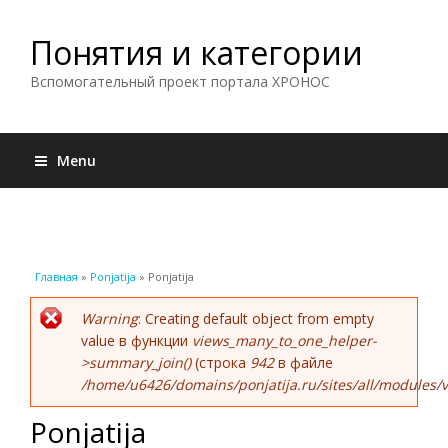
Понятия и категории
Вспомогательный проект портала ХРОНОС
Menu
Вы здесь
Главная
»
Ponjatija
» Ponjatija
Сообщение об ошибке
Warning
: Creating default object from empty
value в функции
views_many_to_one_helper-
>summary_join()
(строка
942
в файле
/home/u6426/domains/ponjatija.ru/sites/all/modules/v
Ponjatija