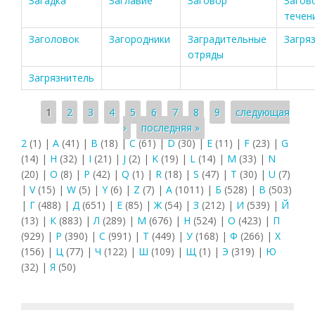
Загадка
Заглавие
Заговор
Загов
течен
Заголовок
Загородники
Заградительные
Загря
отряды
Загрязнитель
Страницы
1
2
3
4
5
6
7
8
9
следующая
›
последняя »
2
(1)
|
A
(41)
|
B
(18)
|
C
(61)
|
D
(30)
|
E
(11)
|
F
(23)
|
G
(14)
|
H
(32)
|
I
(21)
|
J
(2)
|
K
(19)
|
L
(14)
|
M
(33)
|
N
(20)
|
O
(8)
|
P
(42)
|
Q
(1)
|
R
(18)
|
S
(47)
|
T
(30)
|
U
(7)
|
V
(15)
|
W
(5)
|
Y
(6)
|
Z
(7)
|
А
(1011)
|
Б
(528)
|
В
(503)
|
Г
(488)
|
Д
(651)
|
Е
(85)
|
Ж
(54)
|
З
(212)
|
И
(539)
|
Й
(13)
|
К
(883)
|
Л
(289)
|
М
(676)
|
Н
(524)
|
О
(423)
|
П
(929)
|
Р
(390)
|
С
(991)
|
Т
(449)
|
У
(168)
|
Ф
(266)
|
Х
(156)
|
Ц
(77)
|
Ч
(122)
|
Ш
(109)
|
Щ
(1)
|
Э
(319)
|
Ю
(32)
|
Я
(50)