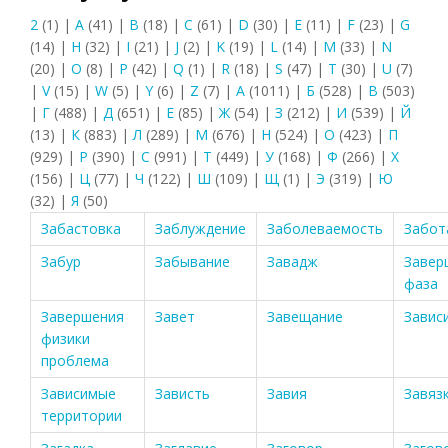
2
(1)
|
A
(41)
|
B
(18)
|
C
(61)
|
D
(30)
|
E
(11)
|
F
(23)
|
G
(14)
|
H
(32)
|
I
(21)
|
J
(2)
|
K
(19)
|
L
(14)
|
M
(33)
|
N
(20)
|
O
(8)
|
P
(42)
|
Q
(1)
|
R
(18)
|
S
(47)
|
T
(30)
|
U
(7)
|
V
(15)
|
W
(5)
|
Y
(6)
|
Z
(7)
|
А
(1011)
|
Б
(528)
|
В
(503)
|
Г
(488)
|
Д
(651)
|
Е
(85)
|
Ж
(54)
|
З
(212)
|
И
(539)
|
Й
(13)
|
К
(883)
|
Л
(289)
|
М
(676)
|
Н
(524)
|
О
(423)
|
П
(929)
|
Р
(390)
|
С
(991)
|
Т
(449)
|
У
(168)
|
Ф
(266)
|
Х
(156)
|
Ц
(77)
|
Ч
(122)
|
Ш
(109)
|
Щ
(1)
|
Э
(319)
|
Ю
(32)
|
Я
(50)
Забастовка
Заблуждение
Заболеваемость
Забот
Забур
Забывание
Завадж
Заве
фаза
Завершения
Завет
Завещание
Завис
физики
проблема
Зависимые
Зависть
Завия
Завяз
территории