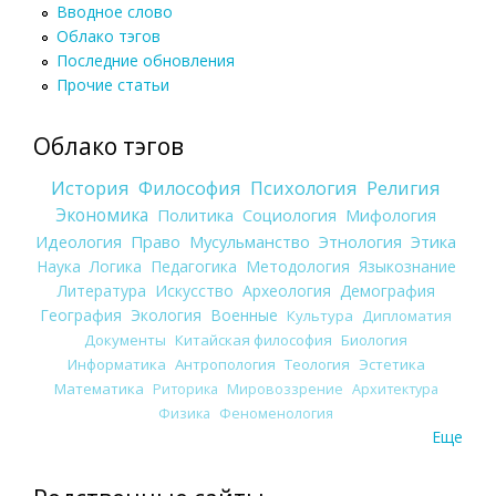
Вводное слово
Облако тэгов
Последние обновления
Прочие статьи
Облако тэгов
История
Философия
Психология
Религия
Экономика
Политика
Социология
Мифология
Идеология
Право
Мусульманство
Этнология
Этика
Наука
Логика
Педагогика
Методология
Языкознание
Литература
Искусство
Археология
Демография
География
Экология
Военные
Культура
Дипломатия
Документы
Китайская философия
Биология
Информатика
Антропология
Теология
Эстетика
Математика
Риторика
Мировоззрение
Архитектура
Физика
Феноменология
Еще