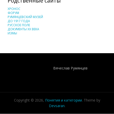
Родственные сайты
ХРОНОС
ФОРУМ
РУМЯНЦЕВСКИЙ МУЗЕЙ
ДО 1917 ГОДА
РУССКОЕ ПОЛЕ
ДОКУМЕНТЫ XX ВЕКА
ИЗМЫ
Понятия И Категории - Исторический Проект ХРОНОС
WEB-редактор
Вячеслав Румянцев
Copyright © 2026,
Понятия и категории
. Theme by
Devsaran
.