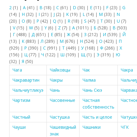
2
(1)
|
A
(41)
|
B
(18)
|
C
(61)
|
D
(30)
|
E
(11)
|
F
(23)
|
G
(14)
|
H
(32)
|
I
(21)
|
J
(2)
|
K
(19)
|
L
(14)
|
M
(33)
|
N
(20)
|
O
(8)
|
P
(42)
|
Q
(1)
|
R
(18)
|
S
(47)
|
T
(30)
|
U
(7)
|
V
(15)
|
W
(5)
|
Y
(6)
|
Z
(7)
|
А
(1011)
|
Б
(528)
|
В
(503)
|
Г
(488)
|
Д
(651)
|
Е
(85)
|
Ж
(54)
|
З
(212)
|
И
(539)
|
Й
(13)
|
К
(883)
|
Л
(289)
|
М
(676)
|
Н
(524)
|
О
(423)
|
П
(929)
|
Р
(390)
|
С
(991)
|
Т
(449)
|
У
(168)
|
Ф
(266)
|
Х
(156)
|
Ц
(77)
|
Ч
(122)
|
Ш
(109)
|
Щ
(1)
|
Э
(319)
|
Ю
(32)
|
Я
(50)
Чага
Чайковцы
Чак
Чакра
Чакравартин
Чакры
Чалма
Чальчи
Чальчиутликуэ
Чань
Чань Сюэ
Чарвак
Чартизм
Часовенные
Частная
Частно
собственность
Частный
Частушка
Часть и целое
Чатушк
Чауши
Чашевидный
Чашники
ЧГК
знак