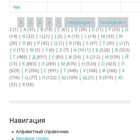
Чек
Страницы
1
2
3
4
5
следующая ›
последняя »
2
(1)
|
A
(41)
|
B
(18)
|
C
(61)
|
D
(30)
|
E
(11)
|
F
(23)
|
G
(14)
|
H
(32)
|
I
(21)
|
J
(2)
|
K
(19)
|
L
(14)
|
M
(33)
|
N
(20)
|
O
(8)
|
P
(42)
|
Q
(1)
|
R
(18)
|
S
(47)
|
T
(30)
|
U
(7)
|
V
(15)
|
W
(5)
|
Y
(6)
|
Z
(7)
|
А
(1011)
|
Б
(528)
|
В
(503)
|
Г
(488)
|
Д
(651)
|
Е
(85)
|
Ж
(54)
|
З
(212)
|
И
(539)
|
Й
(13)
|
К
(883)
|
Л
(289)
|
М
(676)
|
Н
(524)
|
О
(423)
|
П
(929)
|
Р
(390)
|
С
(991)
|
Т
(449)
|
У
(168)
|
Ф
(266)
|
Х
(156)
|
Ц
(77)
|
Ч
(122)
|
Ш
(109)
|
Щ
(1)
|
Э
(319)
|
Ю
(32)
|
Я
(50)
Навигация
Алфавитный справочник
Вводное слово