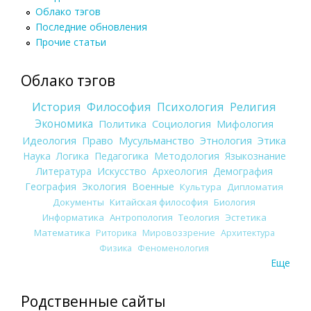
Облако тэгов
Последние обновления
Прочие статьи
Облако тэгов
История
Философия
Психология
Религия
Экономика
Политика
Социология
Мифология
Идеология
Право
Мусульманство
Этнология
Этика
Наука
Логика
Педагогика
Методология
Языкознание
Литература
Искусство
Археология
Демография
География
Экология
Военные
Культура
Дипломатия
Документы
Китайская философия
Биология
Информатика
Антропология
Теология
Эстетика
Математика
Риторика
Мировоззрение
Архитектура
Физика
Феноменология
Еще
Родственные сайты