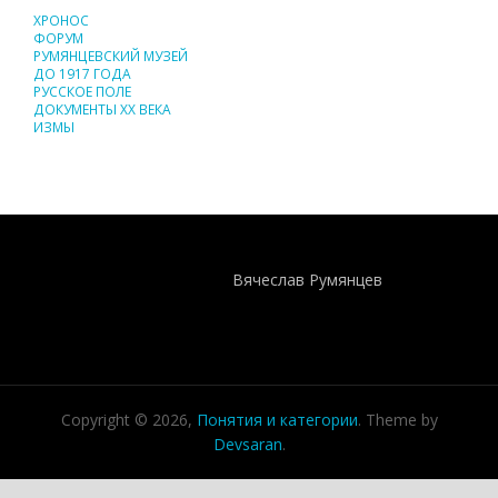
ХРОНОС
ФОРУМ
РУМЯНЦЕВСКИЙ МУЗЕЙ
ДО 1917 ГОДА
РУССКОЕ ПОЛЕ
ДОКУМЕНТЫ XX ВЕКА
ИЗМЫ
Понятия И Категории - Исторический Проект ХРОНОС
WEB-редактор
Вячеслав Румянцев
Copyright © 2026,
Понятия и категории
. Theme by
Devsaran
.