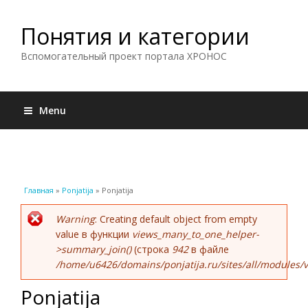
Понятия и категории
Вспомогательный проект портала ХРОНОС
Menu
Вы здесь
Главная
»
Ponjatija
» Ponjatija
Сообщение об ошибке
Warning
: Creating default object from empty
value в функции
views_many_to_one_helper-
>summary_join()
(строка
942
в файле
/home/u6426/domains/ponjatija.ru/sites/all/modules/v
Ponjatija