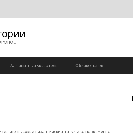
гории
 ХРОНОС
Алфавитный указатель
Облако тэгов
нительно высокий византийский титул и одновременно