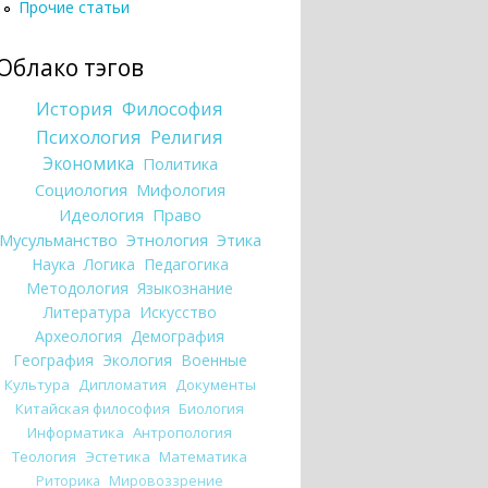
Прочие статьи
Облако тэгов
История
Философия
Психология
Религия
Экономика
Политика
Социология
Мифология
Идеология
Право
Мусульманство
Этнология
Этика
Наука
Логика
Педагогика
Методология
Языкознание
Литература
Искусство
Археология
Демография
География
Экология
Военные
Культура
Дипломатия
Документы
Китайская философия
Биология
Информатика
Антропология
Теология
Эстетика
Математика
Риторика
Мировоззрение