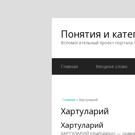
Понятия и кате
Вспомогательный проект портала
Главная
Вводное слово
Вы здесь
Главная
» Хартуларий
Хартуларий
Хартуларий
ХАРТУЛАРИЙ (chartularius) — срав