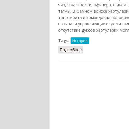
чин, в частности, офицера, в чьем
тагмы. В фемном войске хартулари
топотирита и командовал половин
называли управляющих отдельными
отсутствие дуксов хартуларии могл
Tags:
История
Подробнее
о Хартуларий