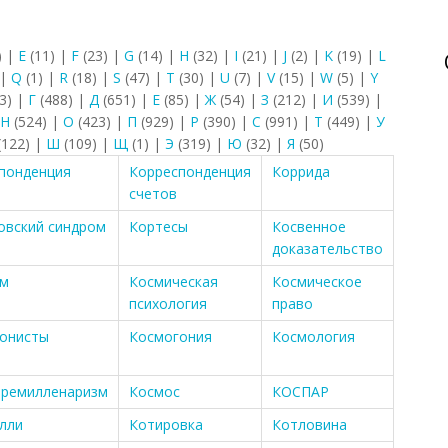
)
|
E
(11)
|
F
(23)
|
G
(14)
|
H
(32)
|
I
(21)
|
J
(2)
|
K
(19)
|
L
|
Q
(1)
|
R
(18)
|
S
(47)
|
T
(30)
|
U
(7)
|
V
(15)
|
W
(5)
|
Y
3)
|
Г
(488)
|
Д
(651)
|
Е
(85)
|
Ж
(54)
|
З
(212)
|
И
(539)
|
Н
(524)
|
О
(423)
|
П
(929)
|
Р
(390)
|
С
(991)
|
Т
(449)
|
У
(122)
|
Ш
(109)
|
Щ
(1)
|
Э
(319)
|
Ю
(32)
|
Я
(50)
понденция
Корреспонденция
Коррида
счетов
овский синдром
Кортесы
Косвенное
доказательство
зм
Космическая
Космическое
психология
право
онисты
Космогония
Космология
ремилленаризм
Космос
КОСПАР
лли
Котировка
Котловина