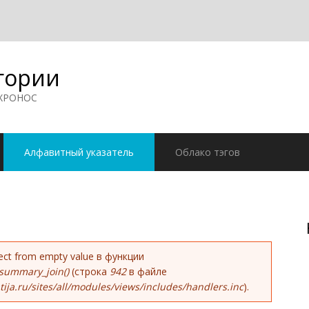
гории
 ХРОНОС
Алфавитный указатель
Облако тэгов
ке
bject from empty value в функции
summary_join()
(строка
942
в файле
ja.ru/sites/all/modules/views/includes/handlers.inc
).