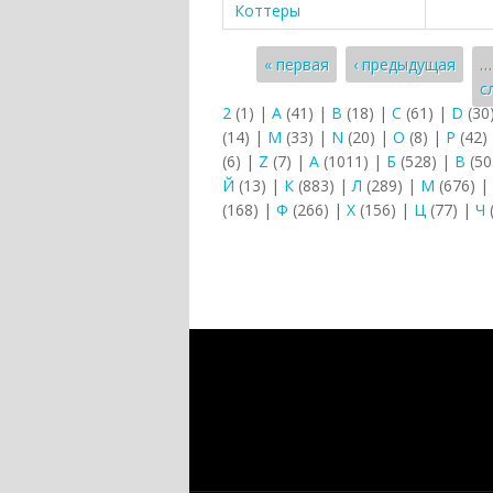
Коттеры
Страницы
« первая
‹ предыдущая
…
с
2
(1)
|
A
(41)
|
B
(18)
|
C
(61)
|
D
(30
(14)
|
M
(33)
|
N
(20)
|
O
(8)
|
P
(42)
(6)
|
Z
(7)
|
А
(1011)
|
Б
(528)
|
В
(50
Й
(13)
|
К
(883)
|
Л
(289)
|
М
(676)
|
(168)
|
Ф
(266)
|
Х
(156)
|
Ц
(77)
|
Ч