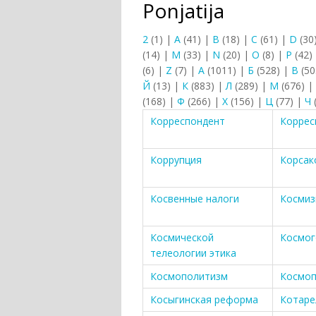
Ponjatija
2
(1)
|
A
(41)
|
B
(18)
|
C
(61)
|
D
(30
(14)
|
M
(33)
|
N
(20)
|
O
(8)
|
P
(42)
(6)
|
Z
(7)
|
А
(1011)
|
Б
(528)
|
В
(50
Й
(13)
|
К
(883)
|
Л
(289)
|
М
(676)
|
(168)
|
Ф
(266)
|
Х
(156)
|
Ц
(77)
|
Ч
Корреспондент
Коррес
Коррупция
Корсак
Косвенные налоги
Косми
Космической
Космог
телеологии этика
Космополитизм
Космоп
Косыгинская реформа
Котаре