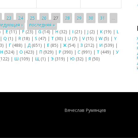
23
24
25
26
27
28
29
30
31
…
ледующая ›
последняя »
)
|
E
(11)
|
F
(23)
|
G
(14)
|
H
(32)
|
I
(21)
|
J
(2)
|
K
(19)
|
L
|
Q
(1)
|
R
(18)
|
S
(47)
|
T
(30)
|
U
(7)
|
V
(15)
|
W
(5)
|
Y
3)
|
Г
(488)
|
Д
(651)
|
Е
(85)
|
Ж
(54)
|
З
(212)
|
И
(539)
|
Н
(524)
|
О
(423)
|
П
(929)
|
Р
(390)
|
С
(991)
|
Т
(449)
|
У
(122)
|
Ш
(109)
|
Щ
(1)
|
Э
(319)
|
Ю
(32)
|
Я
(50)
Понятия И Категории - Исторический Проект ХРОНОС
WEB-редактор
Вячеслав Румянцев