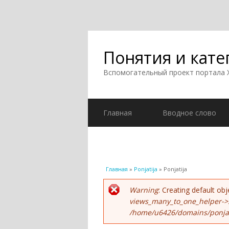
Понятия и кате
Вспомогательный проект портала
Главная
Вводное слово
Вы здесь
Главная
»
Ponjatija
» Ponjatija
Сообщение об ошиб
Warning
: Creating default o
views_many_to_one_helper->
/home/u6426/domains/ponjati