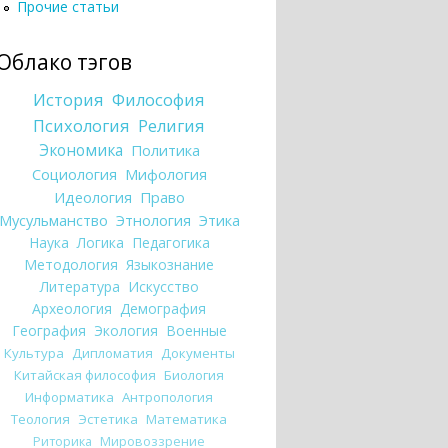
Прочие статьи
Облако тэгов
История
Философия
Психология
Религия
Экономика
Политика
Социология
Мифология
Идеология
Право
Мусульманство
Этнология
Этика
Наука
Логика
Педагогика
Методология
Языкознание
Литература
Искусство
Археология
Демография
География
Экология
Военные
Культура
Дипломатия
Документы
Китайская философия
Биология
Информатика
Антропология
Теология
Эстетика
Математика
Риторика
Мировоззрение