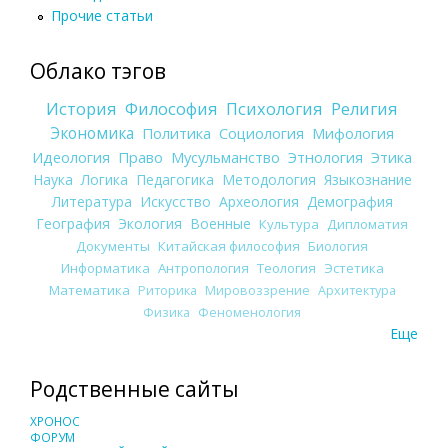
Прочие статьи
Облако тэгов
История
Философия
Психология
Религия
Экономика
Политика
Социология
Мифология
Идеология
Право
Мусульманство
Этнология
Этика
Наука
Логика
Педагогика
Методология
Языкознание
Литература
Искусство
Археология
Демография
География
Экология
Военные
Культура
Дипломатия
Документы
Китайская философия
Биология
Информатика
Антропология
Теология
Эстетика
Математика
Риторика
Мировоззрение
Архитектура
Физика
Феноменология
Еще
Родственные сайты
ХРОНОС
ФОРУМ