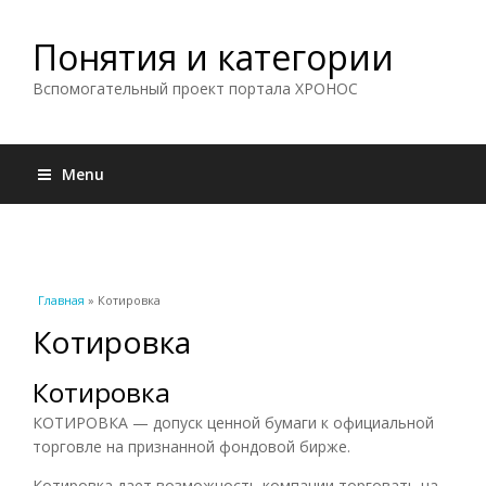
Понятия и категории
Вспомогательный проект портала ХРОНОС
Menu
Вы здесь
Главная
» Котировка
Котировка
Котировка
КОТИРОВКА — допуск ценной бумаги к официальной
торговле на признанной фондовой бирже.
Котировка дает возможность компании торговать на