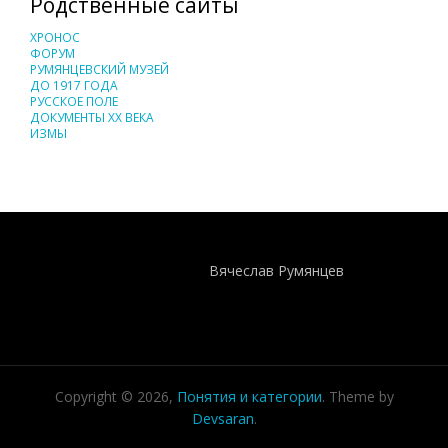
Родственные сайты
ХРОНОС
ФОРУМ
РУМЯНЦЕВСКИЙ МУЗЕЙ
ДО 1917 ГОДА
РУССКОЕ ПОЛЕ
ДОКУМЕНТЫ XX ВЕКА
ИЗМЫ
Понятия И Категории - Исторический Проект ХРОНОС
WEB-редактор
Вячеслав Румянцев
Copyright © 2026,
Понятия и категории
. Theme by
Devsaran
.