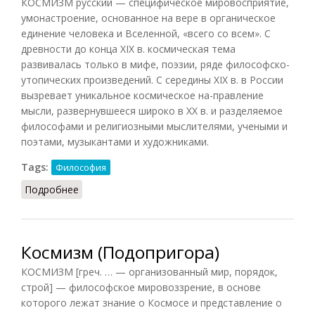
КОСМИЗМ русский — специфическое мировосприятие,
умонастроение, основанное на вере в органическое
единение человека и Вселенной, «всего со всем». С
древности до конца XIX в. космическая тема
развивалась только в мифе, поэзии, ряде философско-
утопических произведений. С середины XIX в. в России
вызревает уникальное космическое на-правление
мысли, развернувшееся широко в XX в. и разделяемое
философами и религиозными мыслителями, учеными и
поэтами, музыкантами и художниками.
Tags:
Философия
Подробнее
о Космизм (Кириленко, Шевцов)
Космизм (Подопригора)
КОСМИЗМ [греч. … — организованный мир, порядок,
строй] — философское мировоззрение, в основе
которого лежат знание о Космосе и представление о