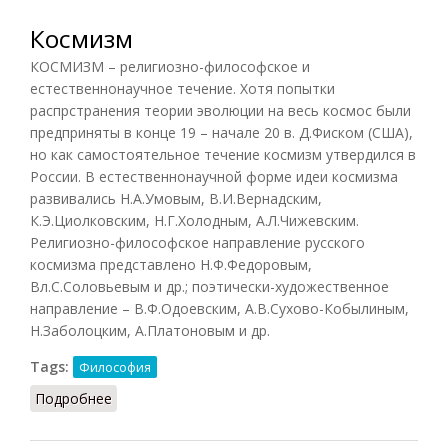
Космизм
КОСМИЗМ – религиозно-философское и
естественнонаучное течение. Хотя попытки
распрстранения теории эволюции на весь космос были
предприняты в конце 19 – начале 20 в. Д.Фиском (США),
но как самостоятельное течение космизм утвердился в
России. В естественнонаучной форме идеи космизма
развивались H.A.Умовым, В.И.Вернадским,
К.Э.Циолковским, Н.Г.Холодным, А.Л.Чижевским.
Религиозно-философское направление русского
космизма представлено Н.Ф.Федоровым,
Вл.С.Соловьевым и др.; поэтически-художественное
направление – В.Ф.Одоевским, А.В.Сухово-Кобылиным,
Н.Заболоцким, А.Платоновым и др.
Tags:
Философия
Подробнее
о Космизм