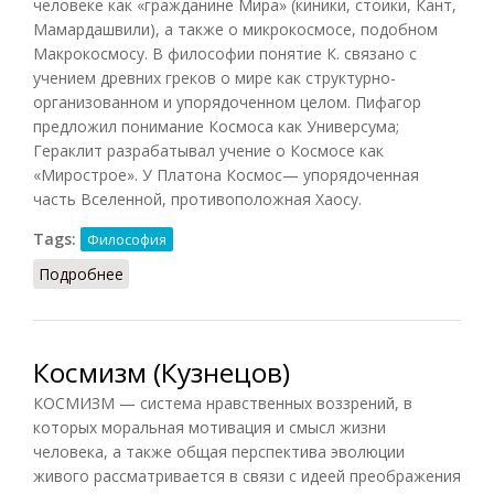
человеке как «гражданине Мира» (киники, стоики, Кант,
Мамардашвили), а также о микрокосмосе, подобном
Макрокосмосу. В философии понятие К. связано с
учением древних греков о мире как структурно-
организованном и упорядоченном целом. Пифагор
предложил понимание Космоса как Универсума;
Гераклит разрабатывал учение о Космосе как
«Мирострое». У Платона Космос— упорядоченная
часть Вселенной, противоположная Хаосу.
Tags:
Философия
Подробнее
о Космизм (Подопригора)
Космизм (Кузнецов)
КОСМИЗМ — система нравственных воззрений, в
которых моральная мотивация и смысл жизни
человека, а также общая перспектива эволюции
живого рассматривается в связи с идеей преображения