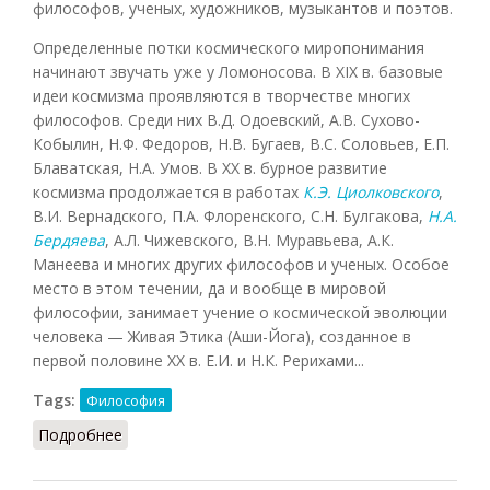
философов, ученых, художников, музыкантов и поэтов.
Определенные потки космического миропонимания
начинают звучать уже у Ломоносова. В XIX в. базовые
идеи космизма проявляются в творчестве многих
философов. Среди них В.Д. Одоевский, А.В. Сухово-
Кобылин, Н.Ф. Федоров, Н.В. Бугаев, B.C. Соловьев, Е.П.
Блаватская, Н.А. Умов. В XX в. бурное развитие
космизма продолжается в работах
К.Э. Циолковского
,
В.И. Вернадского, П.А. Флоренского, С.Н. Булгакова,
Н.А.
Бердяева
, А.Л. Чижевского, В.Н. Муравьева, А.К.
Манеева и многих других философов и ученых. Особое
место в этом течении, да и вообще в мировой
философии, занимает учение о космической эволюции
человека — Живая Этика (Аши-Йога), созданное в
первой половине XX в. Е.И. и Н.К. Рерихами...
Tags:
Философия
Подробнее
о Русский космизм (Аблеев, 2005)