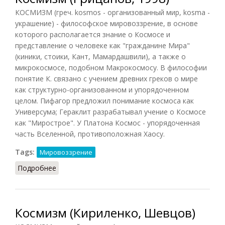
КОСМИЗМ (греч. kosmos - организованный мир, kosma -
украшение) - философское мировоззрение, в основе
которого располагается знание о Космосе и
представление о человеке как "гражданине Мира"
(киники, стоики, Кант, Мамардашвили), а также о
микрокосмосе, подобном Макрокосмосу. В философии
понятие К. связано с учением древних греков о мире
как структурно-организованном и упорядоченном
целом. Пифагор предложил понимание космоса как
Универсума; Гераклит разрабатывал учение о Космосе
как "Мирострое". У Платона Космос - упорядоченная
часть Вселенной, противоположная Хаосу.
Tags:
Мировоззрение
Подробнее
о Космизм (Грицанов, 1998)
Космизм (Кириленко, Шевцов)