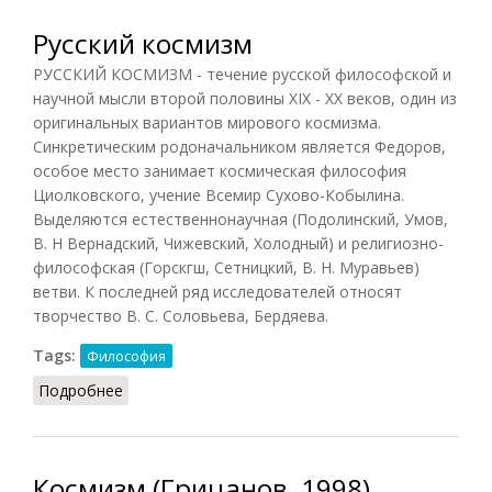
Русский космизм
РУССКИЙ КОСМИЗМ - течение русской философской и
научной мысли второй половины XIX - XX веков, один из
оригинальных вариантов мирового космизма.
Синкретическим родоначальником является Федоров,
особое место занимает космическая философия
Циолковского, учение Всемир Сухово-Кобылина.
Выделяются естественнонаучная (Подолинский, Умов,
В. Н Вернадский, Чижевский, Холодный) и религиозно-
философская (Горскгш, Сетницкий, В. Н. Муравьев)
ветви. К последней ряд исследователей относят
творчество В. С. Соловьева, Бердяева.
Tags:
Философия
Подробнее
о Русский космизм
Космизм (Грицанов, 1998)