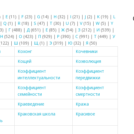
)
|
E
(11)
|
F
(23)
|
G
(14)
|
H
(32)
|
I
(21)
|
J
(2)
|
K
(19)
|
L
|
Q
(1)
|
R
(18)
|
S
(47)
|
T
(30)
|
U
(7)
|
V
(15)
|
W
(5)
|
Y
3)
|
Г
(488)
|
Д
(651)
|
Е
(85)
|
Ж
(54)
|
З
(212)
|
И
(539)
|
Н
(524)
|
О
(423)
|
П
(929)
|
Р
(390)
|
С
(991)
|
Т
(449)
|
У
(122)
|
Ш
(109)
|
Щ
(1)
|
Э
(319)
|
Ю
(32)
|
Я
(50)
ы
Кохонг
Кочевники
Кощей
Коэволюция
Коэффициент
Коэффициент
интеллектуальности
передвижки
Коэффициент
Коэффициент
семейности
смертности
Краеведение
Кража
Краковская школа
Красивое
ть