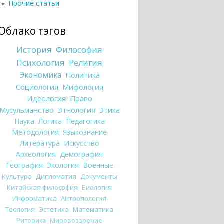
Прочие статьи
Облако тэгов
История
Философия
Психология
Религия
Экономика
Политика
Социология
Мифология
Идеология
Право
Мусульманство
Этнология
Этика
Наука
Логика
Педагогика
Методология
Языкознание
Литература
Искусство
Археология
Демография
География
Экология
Военные
Культура
Дипломатия
Документы
Китайская философия
Биология
Информатика
Антропология
Теология
Эстетика
Математика
Риторика
Мировоззрение