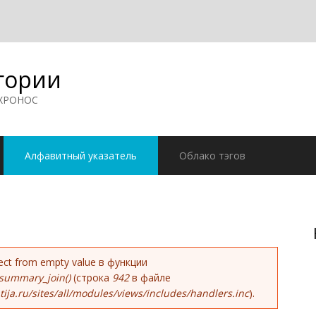
гории
 ХРОНОС
Алфавитный указатель
Облако тэгов
ке
bject from empty value в функции
summary_join()
(строка
942
в файле
ja.ru/sites/all/modules/views/includes/handlers.inc
).