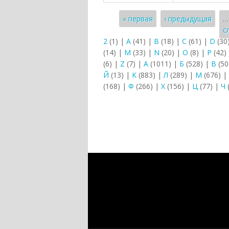
Страницы
« первая
‹ предыдущая
…
с
2
(1)
|
A
(41)
|
B
(18)
|
C
(61)
|
D
(30
(14)
|
M
(33)
|
N
(20)
|
O
(8)
|
P
(42)
(6)
|
Z
(7)
|
А
(1011)
|
Б
(528)
|
В
(50
Й
(13)
|
К
(883)
|
Л
(289)
|
М
(676)
|
(168)
|
Ф
(266)
|
Х
(156)
|
Ц
(77)
|
Ч