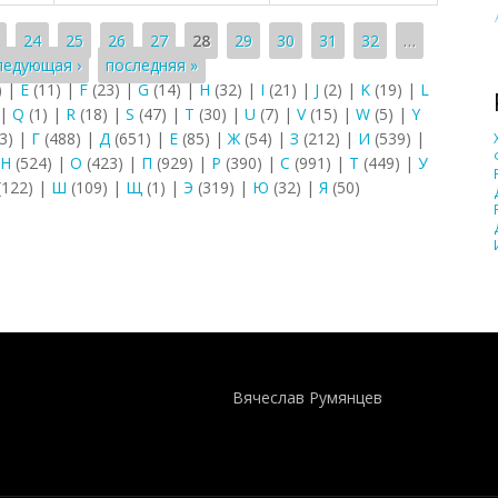
24
25
26
27
28
29
30
31
32
…
ледующая ›
последняя »
)
|
E
(11)
|
F
(23)
|
G
(14)
|
H
(32)
|
I
(21)
|
J
(2)
|
K
(19)
|
L
|
Q
(1)
|
R
(18)
|
S
(47)
|
T
(30)
|
U
(7)
|
V
(15)
|
W
(5)
|
Y
3)
|
Г
(488)
|
Д
(651)
|
Е
(85)
|
Ж
(54)
|
З
(212)
|
И
(539)
|
Н
(524)
|
О
(423)
|
П
(929)
|
Р
(390)
|
С
(991)
|
Т
(449)
|
У
(122)
|
Ш
(109)
|
Щ
(1)
|
Э
(319)
|
Ю
(32)
|
Я
(50)
Понятия И Категории - Исторический Проект ХРОНОС
WEB-редактор
Вячеслав Румянцев