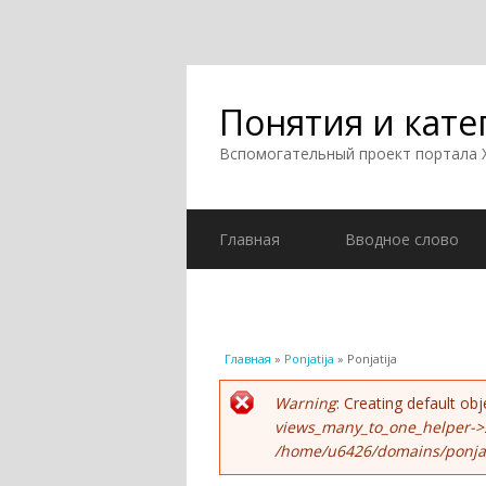
Понятия и кате
Вспомогательный проект портала
Главная
Вводное слово
Вы здесь
Главная
»
Ponjatija
» Ponjatija
Сообщение об ошиб
Warning
: Creating default o
views_many_to_one_helper->
/home/u6426/domains/ponjati