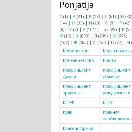
Ponjatija
2
(1)
|
A
(41)
|
B
(18)
|
C
(61)
|
D
(30
(14)
|
M
(33)
|
N
(20)
|
O
(8)
|
P
(42)
(6)
|
Z
(7)
|
А
(1011)
|
Б
(528)
|
В
(50
Й
(13)
|
К
(883)
|
Л
(289)
|
М
(676)
|
(168)
|
Ф
(266)
|
Х
(156)
|
Ц
(77)
|
Ч
Коузианство
Коула индекс
Кочевничество
Кошер
Коэффициент
Коэффициент
Джини
дожития
Коэффициент
Коэффициент
прироста
рождаемости
КПРФ
КПСС
Край
Крайняя
необходимос
Красная Армия