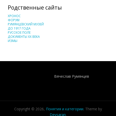
Родственные сайты
ХРОНОС
ФОРУМ
РУМЯНЦЕВСКИЙ МУЗЕЙ
ДО 1917 ГОДА
РУССКОЕ ПОЛЕ
ДОКУМЕНТЫ XX ВЕКА
ИЗМЫ
Понятия И Категории - Исторический Проект ХРОНОС
WEB-редактор
Вячеслав Румянцев
Copyright © 2026,
Понятия и категории
. Theme by
Devsaran
.