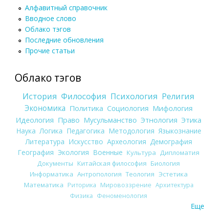
Алфавитный справочник
Вводное слово
Облако тэгов
Последние обновления
Прочие статьи
Облако тэгов
История
Философия
Психология
Религия
Экономика
Политика
Социология
Мифология
Идеология
Право
Мусульманство
Этнология
Этика
Наука
Логика
Педагогика
Методология
Языкознание
Литература
Искусство
Археология
Демография
География
Экология
Военные
Культура
Дипломатия
Документы
Китайская философия
Биология
Информатика
Антропология
Теология
Эстетика
Математика
Риторика
Мировоззрение
Архитектура
Физика
Феноменология
Еще