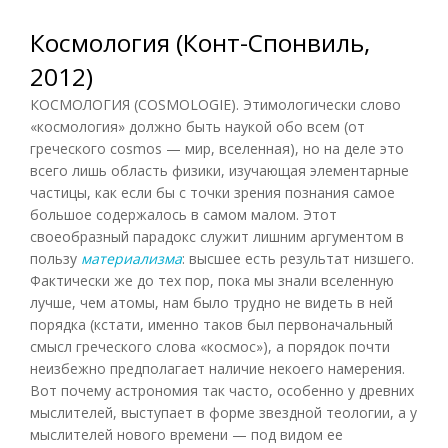
Космология (Конт-Спонвиль,
2012)
КОСМОЛОГИЯ (COSMOLOGIE). Этимологически слово
«космология» должно быть наукой обо всем (от
греческого cosmos — мир, вселенная), но на деле это
всего лишь область физики, изучающая элементарные
частицы, как если бы с точки зрения познания самое
большое содержалось в самом малом. Этот
своеобразный парадокс служит лишним аргументом в
пользу
материализма
: высшее есть результат низшего.
Фактически же до тех пор, пока мы знали вселенную
лучше, чем атомы, нам было трудно не видеть в ней
порядка (кстати, именно таков был первоначальный
смысл греческого слова «космос»), а порядок почти
неизбежно предполагает наличие некоего намерения.
Вот почему астрономия так часто, особенно у древних
мыслителей, выступает в форме звездной теологии, а у
мыслителей нового времени — под видом ее