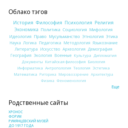
Облако тэгов
История
Философия
Психология
Религия
Экономика
Политика
Социология
Мифология
Идеология
Право
Мусульманство
Этнология
Этика
Наука
Логика
Педагогика
Методология
Языкознание
Литература
Искусство
Археология
Демография
География
Экология
Военные
Культура
Дипломатия
Документы
Китайская философия
Биология
Информатика
Антропология
Теология
Эстетика
Математика
Риторика
Мировоззрение
Архитектура
Физика
Феноменология
Еще
Родственные сайты
ХРОНОС
ФОРУМ
РУМЯНЦЕВСКИЙ МУЗЕЙ
ДО 1917 ГОДА