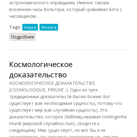
астрономического оправдания. Именно такова
вселенная-часы Вольтера, который сравнивал Бога с
часовщиком...
Tags:
Наука
Физика
Подробнее
о Космология (Конт-Спонвиль, 2012)
Космологическое
доказательство
КОСМОЛОГИЧЕСКОЕ ДОКАЗАТЕЛЬСТВО
(COSMOLOGIQUE, PREUVE -). Одно из трех
традиционных доказательств бытия Божия: Бог
существует (как необходимая сущность), потому что
существует мир (как случайная сущность). Это
доказательство, которое Лейбниц называл contingentia
mundi (мировой случайностью), сводится к
следующему. Мир существует, но мог бы и не
существовать (он случаен); следовательно, для его