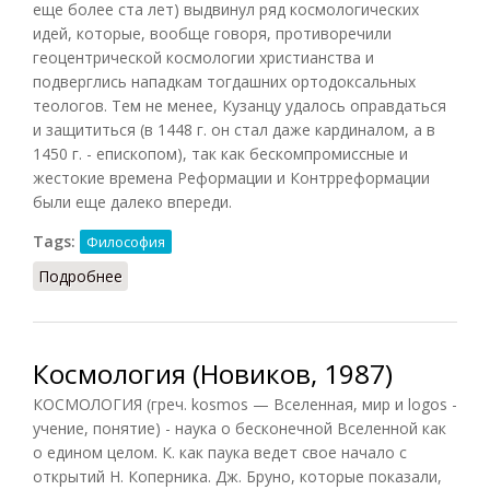
еще более ста лет) выдвинул ряд космологических
идей, которые, вообще говоря, противоречили
геоцентрической космологии христианства и
подверглись нападкам тогдашних ортодоксальных
теологов. Тем не менее, Кузанцу удалось оправдаться
и защититься (в 1448 г. он стал даже кардиналом, а в
1450 г. - епископом), так как бескомпромиссные и
жестокие времена Реформации и Контрреформации
были еще далеко впереди.
Tags:
Философия
Подробнее
о Космология Николая Кузанского
Космология (Новиков, 1987)
КОСМОЛОГИЯ (греч. kosmos — Вселенная, мир и logos -
учение, понятие) - наука о бесконечной Вселенной как
о едином целом. К. как паука ведет свое начало с
открытий Н. Коперника. Дж. Бруно, которые показали,