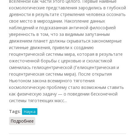
вселенной как части этого целого. Первые наивные
космологические представления зародились в глубокой
древности в результате стремления человека осознать
свое место в мироздании. Накопление данных
наблюдений и подсказанная античной философией
уверенность в том, что за видимым запутанным
движением планет должны скрываться закономерные
истинные движения, привели к созданию
геоцентрической системы мира, которая в результате
ожесточенной борьбы с церковью и схоластикой
сменилась гелиоцентрической (Гелиоцентрическая и
геоцентрическая системы мира). После открытия
Ньютоном закона всемирного тяготения
космологическую проблему стало возможным ставить
как физическую задачу — о поведении бесконечной
системы тяготеющих масс...
Tags:
Наука
Подробнее
о Космология (Фролов, 1991)