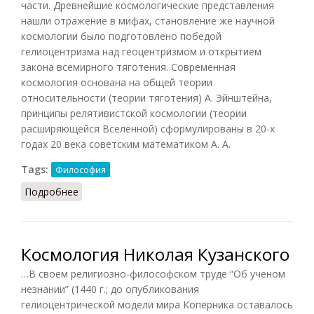
части. Древнейшие космологические представления
нашли отражение в мифах, становление же научной
космологии было подготовлено победой
гелиоцентризма над геоцентризмом и открытием
закона всемирного тяготения. Современная
космология основана на общей теории
относительности (теории тяготения) А. Эйнштейна,
принципы релятивистской космологии (теории
расширяющейся Вселенной) сформулированы в 20-х
годах 20 века советским математиком А. А.
Tags:
Философия
Подробнее
о Космология
Космология Николая Кузанского
…В своем религиозно-философском труде “Об ученом
незнании” (1440 г.; до опубликования
гелиоцентрической модели мира Коперника оставалось