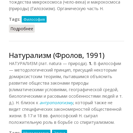
тождества микрокосмоса (чело-века) и макрокосмоса
(природы) (Гилозоизм). Органическую часть Н.
Tags:
Философия
Подробнее
о Натурфилософия (Фролов, 1991)
Натурализм (Фролов, 1991)
НАТУРАЛИЗМ (лат. natura — природа).
1.
В философии
— методологический принцип, присущий некоторым
домарксистским теориям, пытавшимся объяснить
развитие общества законами природы
(климатическими условиями, географической средой,
биологическими и расовыми особенностями людей и т.
д.). Н. близок к
антропологизму
, который также не
видит специфических закономерностей общественной
жизни. В 17 и 18 вв. философский Н. сыграл
положительную роль в борьбе со спиритуализмом.
Tags: