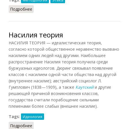
Методология
Этика
Подробнее
о Натурализм (Фролов, 1991)
Насилия теория
НАСИЛИЯ ТЕОРИЯ — идеалистическая теория,
согласно которой общественное неравенство вызвано
насилием одних людей над другими. Наибольшее
распространение Насилия теория получила среди
буржуазных идеологов. Дюринг связывал появление
классов с насилием одной части общества над другой
(внутреннее насилие); австрийский социолог Л.
Гумплович (1838—1909), а также
Каутский
и другие
решающей причиной возникновения классов,
государства считали порабощение сильными
племенами более слабых (внешнее насилие).
Tags:
Идеология
Подробнее
о Насилия теория