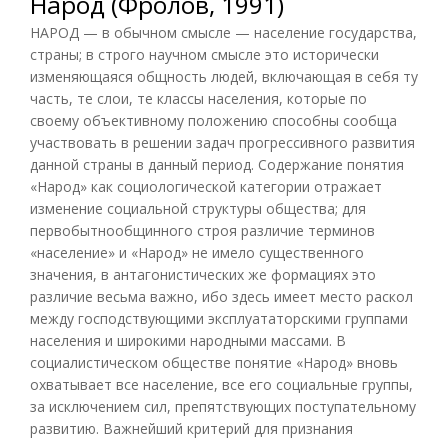
Народ (Фролов, 1991)
НАРОД — в обычном смысле — население государства,
страны; в строго научном смысле это исторически
изменяющаяся общность людей, включающая в себя ту
часть, те слои, те классы населения, которые по
своему объективному положению способны сообща
участвовать в решении задач прогрессивного развития
данной страны в данный период. Содержание понятия
«Народ» как социологической категории отражает
изменение социальной структуры общества; для
первобытнообщинного строя различие терминов
«население» и «Народ» не имело существенного
значения, в антагонистических же формациях это
различие весьма важно, ибо здесь имеет место раскол
между господствующими эксплуататорскими группами
населения и широкими народными массами. В
социалистическом обществе понятие «Народ» вновь
охватывает все население, все его социальные группы,
за исключением сил, препятствующих поступательному
развитию. Важнейший критерий для признания