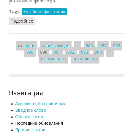
установкам философа.
Tags:
Китайская философия
Подробнее
о Моизм
Страницы
« первая
‹ предыдущая
…
986
987
988
989
990
991
992
993
994
…
следующая ›
последняя »
Навигация
Алфавитный справочник
Вводное слово
Облако тэгов
Последние обновления
Прочие статьи