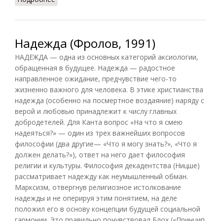
Надежда (Фролов, 1991)
НАДЕЖДА — одна из основных категорий аксиологии,
обращенная в будущее. Надежда — радостное
направленное ожидание, предчувствие чего-то
жизненно важного для человека. В этике христианства
надежда (особенно на посмертное воздаяние) наряду с
верой и любовью принадлежит к числу главных
добродетелей. Для Канта вопрос «На что я смею
надеяться?» — один из трех важнейших вопросов
философии (два другие— «Что я могу знать?», «Что я
должен делать?»), ответ на него дает философия
религии и культуры. Философия декадентства (Ницше)
рассматривает надежду как неумышленный обман.
Марксизм, отвергнув религиозное истолкование
надежды и не оперируя этим понятием, на деле
положил его в основу концепции будущей социальной
гармонии. Это правильно почувствовал Блох («Принцип