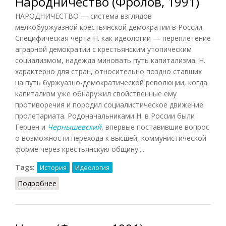
Народничество (Фролов, 1991)
НАРОДНИЧЕСТВО — система взглядов
мелкобуржуазной крестьянской демократии в России.
Специфическая черта Н. как идеологии — переплетение
аграрной демократии с крестьянским утопическим
социализмом, надежда миновать путь капитализма. Н.
характерно для стран, относительно поздно ставших
на путь буржуазно-демократической революции, когда
капитализм уже обнаружил свойственные ему
противоречия и породил социалистическое движение
пролетариата. Родоначальниками Н. в России были
Герцен и
Чернышевский
, впервые поставившие вопрос
о возможности перехода к высшей, коммунистической
форме через крестьянскую общину....
Tags:
История
Идеология
Подробнее
о Народничество (Фролов, 1991)