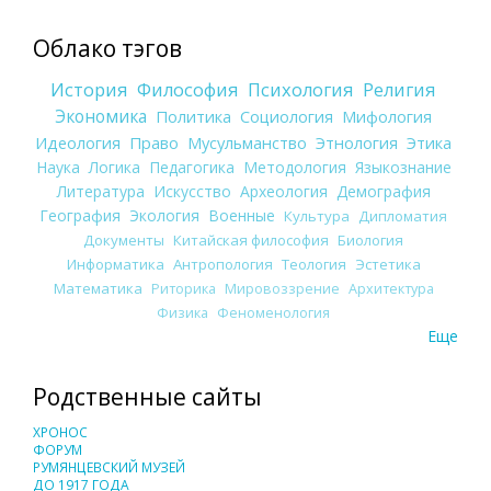
Облако тэгов
История
Философия
Психология
Религия
Экономика
Политика
Социология
Мифология
Идеология
Право
Мусульманство
Этнология
Этика
Наука
Логика
Педагогика
Методология
Языкознание
Литература
Искусство
Археология
Демография
География
Экология
Военные
Культура
Дипломатия
Документы
Китайская философия
Биология
Информатика
Антропология
Теология
Эстетика
Математика
Риторика
Мировоззрение
Архитектура
Физика
Феноменология
Еще
Родственные сайты
ХРОНОС
ФОРУМ
РУМЯНЦЕВСКИЙ МУЗЕЙ
ДО 1917 ГОДА