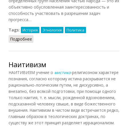
определенных групп населения частью народа — это их
объективно обусловленная заинтересованность и
способность участвовать в разрешении задач
прогресса…
Tags:
История
Этнология
Политика
Подробнее
о Народ (Фролов, 1991)
Наитивизм
НАИТИВИЗМ учение о
мистико
-религиозном характере
познания, согласно которому истина раскрывается не
рационально-логическим путем, не дискурсивно, а
внезапно, без всякой подготовки, при помощи одного
только наития, т. е. мысли, рожденной вдохновением,
подсказанной человеку свыше, в виде божественного
внушения. Наитивизм в чистом виде встречается редко,
главным образом в теологических доктринах, по
существу же этот принцип разделяет иррационализм.