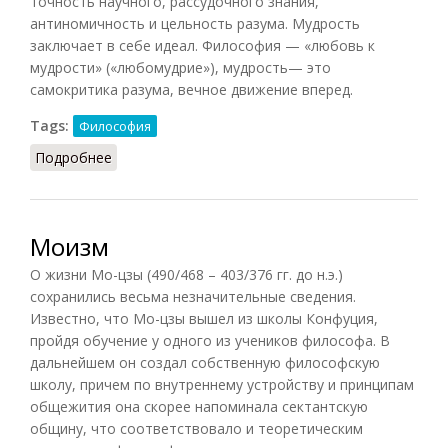
точность научного, рассудочного знания,
антиномичность и цельность разума. Мудрость
заключает в себе идеал. Философия — «любовь к
мудрости» («любомудрие»), мудрость— это
самокритика разума, вечное движение вперед.
Tags:
Философия
Подробнее
о Мудрость (Фролов, 1991)
Моизм
О жизни Мо-цзы (490/468 – 403/376 гг. до н.э.)
сохранились весьма незначительные сведения.
Известно, что Мо-цзы вышел из школы Конфуция,
пройдя обучение у одного из учеников философа. В
дальнейшем он создал собственную философскую
школу, причем по внутреннему устройству и принципам
общежития она скорее напоминала сектантскую
общину, что соответствовало и теоретическим