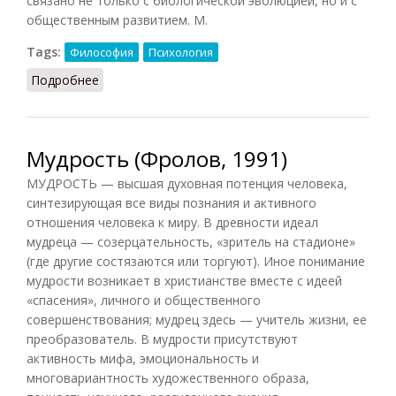
связано не только с биологической эволюцией, но и с
общественным развитием. М.
Tags:
Философия
Психология
Подробнее
о Мышление (Фролов)
Мудрость (Фролов, 1991)
МУДРОСТЬ — высшая духовная потенция человека,
синтезирующая все виды познания и активного
отношения человека к миру. В древности идеал
мудреца — созерцательность, «зритель на стадионе»
(где другие состязаются или торгуют). Иное понимание
мудрости возникает в христианстве вместе с идеей
«спасения», личного и общественного
совершенствования; мудрец здесь — учитель жизни, ее
преобразователь. В мудрости присутствуют
активность мифа, эмоциональность и
многовариантность художественного образа,