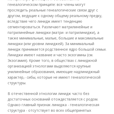
генеалогическом принципе: все члены могут
проследить реальные генеалогические связи друг с
другом, ведущие к одному общему реальному предку,
вследствие чего линидж имеет тенденцию
сегментироваться. Различают матрилинейные и
патрилинейные линиджи (матри- и патрилиниджи), а
также минимальные, малые, большие и максимальные
линиджи (или уровни линиджей). За минимальный
линидж принимается родственное ядро большой семьи.
Линиджи имеют название и часто экзогамны (см.
Экзогамия). Кроме того, в обществах с линиджной
организацией этнологами выделяются крупные
унилинейные образования, имеющие надлиниджный
характер,- сибы, которые не имеют генеалогической
структуры.
В отечественной этнологии линидж часто без
достаточных оснований отождествляется с родом.
Однако главный признак линиджа - генеалогическая
структура - отсутствует во всех общепринятых