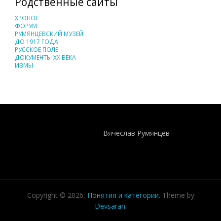
Родственные сайты
ХРОНОС
ФОРУМ
РУМЯНЦЕВСКИЙ МУЗЕЙ
ДО 1917 ГОДА
РУССКОЕ ПОЛЕ
ДОКУМЕНТЫ XX ВЕКА
ИЗМЫ
Понятия И Категории - Исторический Проект ХРОНОС
WEB-редактор
Вячеслав Румянцев
Copyright © 2026,
Понятия и категории
. Theme by
Devsaran
.