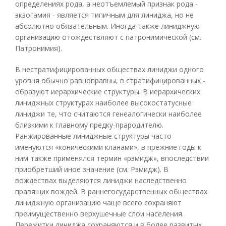
определениях рода, а неотъемлемый признак рода -
экзогамия - является типичным для линиджа, но не
абсолютно обязательным. Иногда также линиджную
организацию отождествляют с патронимической (см.
Патронимия).
В нестратифицированных обществах линиджи одного
уровня обычно равноправны, в стратифицированных -
образуют иерархические структуры. В иерархических
линиджных структурах наиболее высокостатусные
линиджи те, что считаются генеалогически наиболее
близкими к главному предку-прародителю.
Ранжированные линиджные структуры часто
именуются «коническими кланами», в прежние годы к
ним также применялся термин «рэмидж», впоследствии
приобретший иное значение (см. Рэмидж). В
вождествах выделяются линиджи наследственно
правящих вождей. В раннегосударственных обществах
линиджную организацию чаще всего сохраняют
преимущественно верхушечные слои населения.
Пережитки линиджа сохраняются и в более развитых