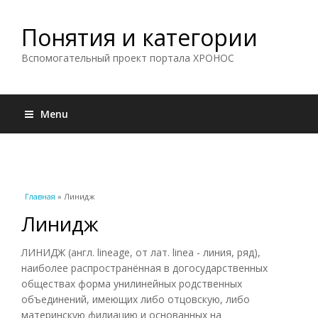
Понятия и категории
Вспомогательный проект портала ХРОНОС
Menu
Вы здесь
Главная
» Линидж
Линидж
ЛИНИДЖ (англ. lineage, от лат. linea - линия, ряд),
наиболее распространённая в догосударственных
обществах форма унилинейных родственных
объединений, имеющих либо отцовскую, либо
материнскую филиацию и основанных на