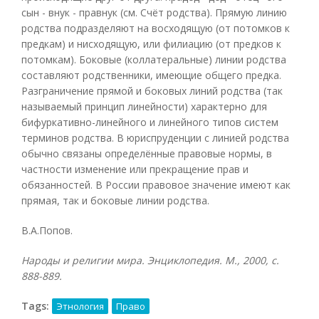
сын - внук - правнук (см. Счёт родства). Прямую линию
родства подразделяют на восходящую (от потомков к
предкам) и нисходящую, или филиацию (от предков к
потомкам). Боковые (коллатеральные) линии родства
составляют родственники, имеющие общего предка.
Разграничение прямой и боковых линий родства (так
называемый принцип линейности) характерно для
бифуркативно-линейного и линейного типов систем
терминов родства. В юриспруденции с линией родства
обычно связаны определённые правовые нормы, в
частности изменение или прекращение прав и
обязанностей. В России правовое значение имеют как
прямая, так и боковые линии родства.
В.А.Попов.
Народы и религии мира. Энциклопедия. М., 2000, с.
888-889.
Tags:
Этнология
Право