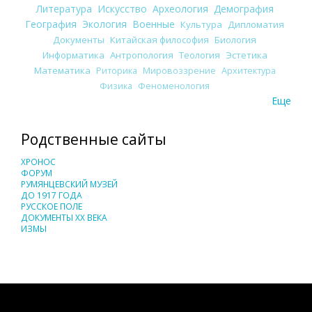
Литература
Искусство
Археология
Демография
География
Экология
Военные
Культура
Дипломатия
Документы
Китайская философия
Биология
Информатика
Антропология
Теология
Эстетика
Математика
Риторика
Мировоззрение
Архитектура
Физика
Феноменология
Еще
Родственные сайты
ХРОНОС
ФОРУМ
РУМЯНЦЕВСКИЙ МУЗЕЙ
ДО 1917 ГОДА
РУССКОЕ ПОЛЕ
ДОКУМЕНТЫ XX ВЕКА
ИЗМЫ
Понятия И Категории - Исторический Проект ХРОНОС