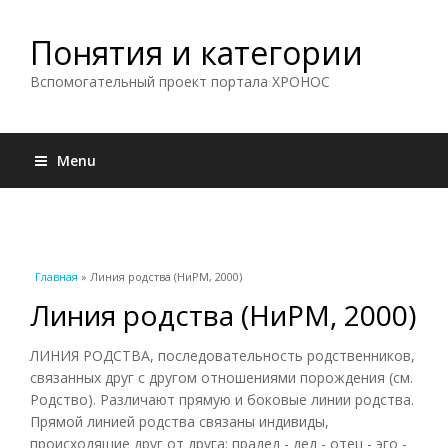
Понятия и категории
Вспомогательный проект портала ХРОНОС
Menu
Вы здесь
Главная
» Линия родства (НиРМ, 2000)
Линия родства (НиРМ, 2000)
ЛИНИЯ РОДСТВА, последовательность родственников,
связанных друг с другом отношениями порождения (см.
Родство). Различают прямую и боковые линии родства.
Прямой линией родства связаны индивиды,
происходящие друг от друга: прадед - дед - отец - эго -