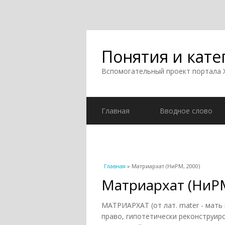
Понятия и кате
Вспомогательный проект портала
Главная
Вводное слово
Вы здесь
Главная
» Матриархат (НиРМ, 2000)
Матриархат (НиРМ
МАТРИАРХАТ (от лат. mater - мать и
право, гипотетически реконструи