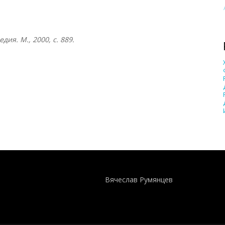
ия. М., 2000, с. 889.
Понятия И Категории - Исторический Проект ХРОНОС
WEB-редактор
Вячеслав Румянцев