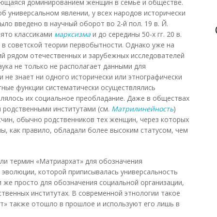
ующаяся доминированием женщин в семье и обществе.
об универсальном явлении, у всех народов исторически
было введено в научный оборот во 2-й пол. 19 в. Й.
нято классиками
марксизма
и до середины 50-х гг. 20 в.
в советской теории первобытности. Однако уже на
ий рядом отечественных и зарубежных исследователей
аука не только не располагает данными для
и не знает ни одного исторически или этнографически
тные функции систематически осуществлялись
лялось их социальное преобладание. Даже в обществах
родственными институтами (см.
Матрилинейность
)
жчин, обычно родственников тех женщин, через которых
ы, как правило, обладали более высоким статусом, чем
ли термин «Матриархат» для обозначения
 эволюции, которой приписывалась универсальность
и же просто для обозначения социальной организации,
твенных институтах. В современной этнологии такое
т» также отошло в прошлое и используют его лишь в