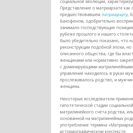
социальной эволюции, характериз
Представление о матриархате как 
предшествовавшем
патриархату
, 
Бахофеном, одобрительно воспри
занимало господствующие позиции 
рубеже прошлого и нашего столет
было убедительно показано, что н
реконструкции подобной эпохи, но 
описанного общества, где бы влас
женщинами или нормативно закреп
с доминирующими матрилинейными 
управление находилось в руках му
прослеживалось родство, и мужчин
женщины.
Некоторые исследователи применя
гипотетической стадии социальной
матрилинейного счёта родства, ил
основанной на матрилинейных родс
употребление термина «Матриарха
историографическом контексте.