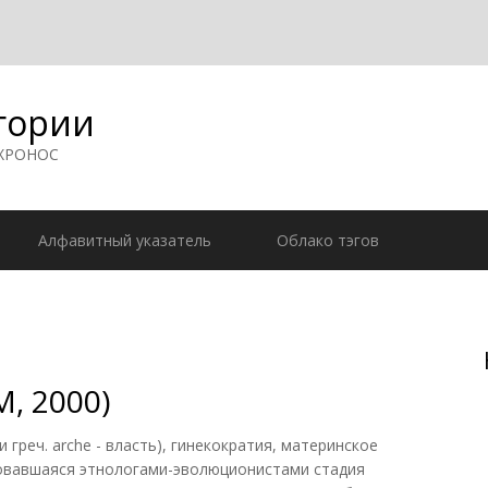
гории
 ХРОНОС
Алфавитный указатель
Облако тэгов
, 2000)
 греч. arche - власть), гинекократия, материнское
ровавшаяся этнологами-эволюционистами стадия