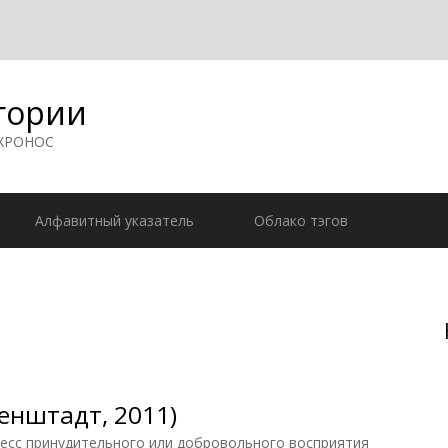
гории
 ХРОНОС
Алфавитный указатель
Облако тэгов
енштадт, 2011)
есс принудительного или добровольного восприятия