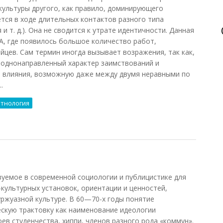
культуры другого, как правило, доминирующего
тся в ходе длительных контактов разного типа
 и т. д.). Она не сводится к утрате идентичности. Данная
, где появилось большое количество работ,
йцев. Сам термин иногда вызывает возражения, так как,
 однонаправленный характер заимствований и
о влияния, возможную даже между двумя неравными по
.
тнология
нштадт, 2011)
уемое в современной социологии и публицистике для
культурных установок, ориентации и ценностей,
ржуазной культуре. В 60—70-х годы понятие
скую трактовку как наименование идеологии
ев студенчества, хиппи, членов разного рода «коммун».