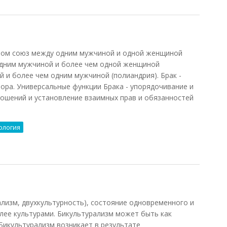
вом союз между одним мужчиной и одной женщиной
одним мужчиной и более чем одной женщиной
й и более чем одним мужчиной (полиандрия). Брак -
вора. Универсальные функции Брака - упорядочивание и
ошений и установление взаимных прав и обязанностей
ология
изм, двухкультурность), состояние одновременного и
лее культурами. Бикультурализм может быть как
 Бикультурализм возникает в результате