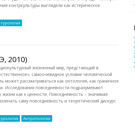
ния контркультуры выглядели как истерическое
ьтурология
, 2010)
иокультурный жизненный мир, предстающий в
естественное», самоочевидное условие человеческой
ь может рассматриваться как онтология, как граничное
ти. Исследования повседневности подразумевают
о жизни как к ценности. Повседневность – значимая
различать саму повседневность и теоретический дискурс
турология
Антропология
, 2010)