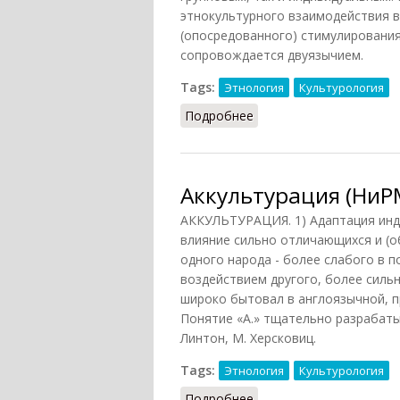
этнокультурного взаимодействия в
(опосредованного) стимулирования 
сопровождается двуязычием.
Tags:
Этнология
Культурология
Подробнее
о Бикультурализм
Аккультурация (НиРМ
АККУЛЬТУРАЦИЯ. 1) Адаптация инди
влияние сильно отличающихся и (о
одного народа - более слабого в 
воздействием другого, более силь
широко бытовал в англоязычной, п
Понятие «А.» тщательно разрабаты
Линтон, М. Херсковиц.
Tags:
Этнология
Культурология
Подробнее
о Аккультурация (НиРМ,