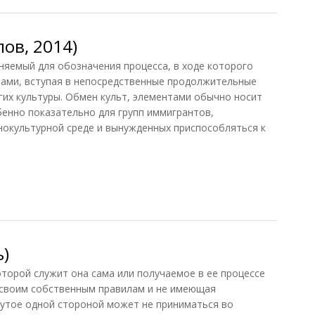
ов, 2014)
емый для обозначения процесса, в ходе которого
рами, вступая в непосредственные продолжительные
гих культуры. Обмен культ, элементами обычно носит
бенно показательно для групп иммигрантов,
нокультурной среде и вынужденных приспособляться к
в, 2014)
ь)
оторой служит она сама или получаемое в ее процессе
 своим собственным правилам и не имеющая
нутое одной стороной может не приниматься во