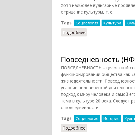
Хотя наиболее вульгарные проявле
отрицание культуры, т. е.
Tags:
Социология
Культура
Кул
Подробнее
о Контркультура
Повседневность (НФЭ
ПОВСЕДНЕВНОСТЬ – целостный соц
функционировании общества как «
жизнедеятельности. Повседневност
условие человеческой деятельнос
подход к миру человека и самой ег
тема в культуре 20 века. Следует 
о повседневности.
Tags:
Социология
История
Куль
Подробнее
о Повседневность (НФЭ