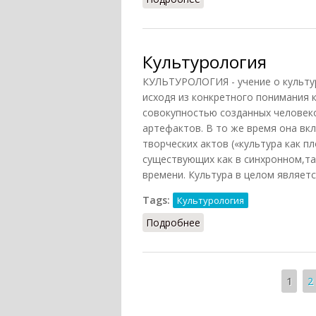
Культурология
КУЛЬТУРОЛОГИЯ - учение о культур
исходя из конкретного понимания к
совокупностью созданных человек
артефактов. В то же время она вк
творческих актов («культура как п
существующих как в синхронном,та
времени. Культура в целом являетс
Tags:
Культурология
Подробнее
о Культурология
Страницы
1
2