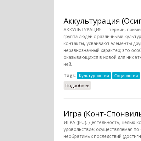
Аккультурация (Осип
АККУЛЬТУРАЦИЯ — термин, применя
группа людей с различными культу
контакты, усваивают элементы дру
неравнозначный характер; это осо
оказывающихся в новой для них эт
ней.
Tags:
Культурология
Социология
Подробнее
о Аккультурация (Осипо
Игра (Конт-Спонвил
ИГРА (JEU). Деятельность, целью к
удовольствие; осуществляемая по
необратимых последствий (достиг