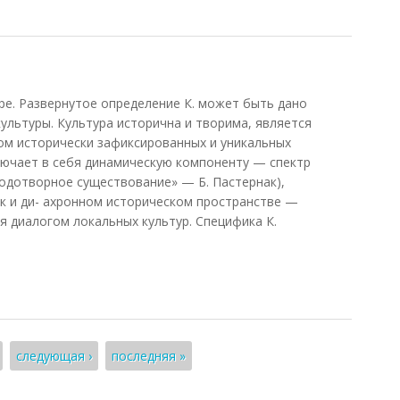
е. Развернутое определение К. может быть дано
ультуры. Культура исторична и творима, является
ом исторически зафиксированных и уникальных
лючает в себя динамическую компоненту — спектр
лодотворное существование» — Б. Пастернак),
к и ди- ахронном историческом пространстве —
я диалогом локальных культур. Специфика К.
следующая ›
последняя »