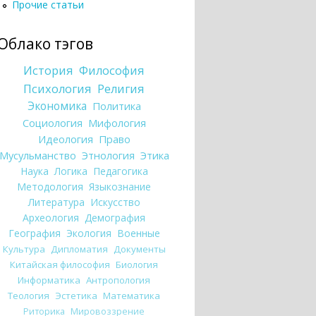
Прочие статьи
Облако тэгов
История
Философия
Психология
Религия
Экономика
Политика
Социология
Мифология
Идеология
Право
Мусульманство
Этнология
Этика
Наука
Логика
Педагогика
Методология
Языкознание
Литература
Искусство
Археология
Демография
География
Экология
Военные
Культура
Дипломатия
Документы
Китайская философия
Биология
Информатика
Антропология
Теология
Эстетика
Математика
Риторика
Мировоззрение