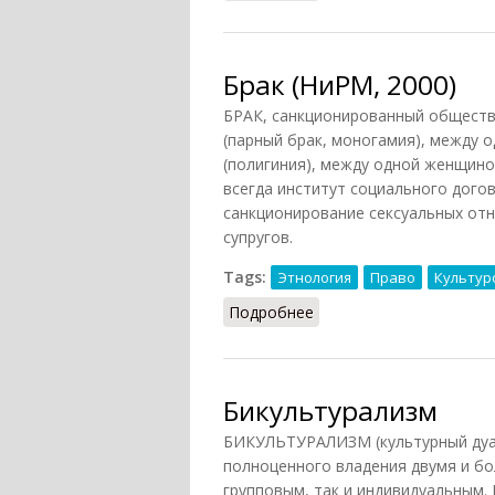
Брак (НиРМ, 2000)
БРАК, санкционированный общест
(парный брак, моногамия), между 
(полигиния), между одной женщино
всегда институт социального дого
санкционирование сексуальных отн
супругов.
Tags:
Этнология
Право
Культур
Подробнее
о Брак (НиРМ, 2000)
Бикультурализм
БИКУЛЬТУРАЛИЗМ (культурный дуал
полноценного владения двумя и бо
групповым, так и индивидуальным.