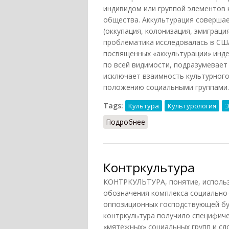
индивидом или группой элементов 
общества. Аккультурация совершае
(оккупация, колонизация, эмиграция
проблематика исследовалась в США
посвященных «аккультурации» инде
по всей видимости, подразумевает
исключает взаимность культурног
положению социальными группами..
Tags:
Культура
Культурология
Э
Подробнее
о Аккультурация (Оффе
Контркультура
КОНТРКУЛЬТУРА, понятие, использ
обозначения комплекса социально-
оппозиционных господствующей бу
контркультура получило специфиче
«мятежных» социальных групп и сло