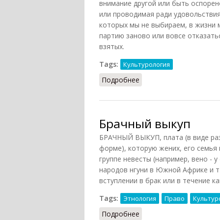
внимание другой или быть оспорен
или проводимая ради удовольствия,
которых мы не выбираем, в жизни
партию заново или вовсе отказатьс
взятых.
Tags:
Культурология
Подробнее
о Игра (Конт-Спонвиль)
Брачный выкуп
БРАЧНЫЙ ВЫКУП, плата (в виде раз
форме), которую жених, его семья
группе невесты (например, вено - у
народов нгуни в Южной Африке и т.
вступлении в брак или в течение к
Tags:
Этнология
Право
Культур
Подробнее
о Брачный выкуп