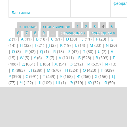
феода
Бастилия
Страницы
« первая
‹ предыдущая
1
2
3
4
5
6
7
8
9
…
следующая ›
последняя »
2
(1)
|
A
(41)
|
B
(18)
|
C
(61)
|
D
(30)
|
E
(11)
|
F
(23)
|
G
(14)
|
H
(32)
|
I
(21)
|
J
(2)
|
K
(19)
|
L
(14)
|
M
(33)
|
N
(20)
|
O
(8)
|
P
(42)
|
Q
(1)
|
R
(18)
|
S
(47)
|
T
(30)
|
U
(7)
|
V
(15)
|
W
(5)
|
Y
(6)
|
Z
(7)
|
А
(1011)
|
Б
(528)
|
В
(503)
|
Г
(488)
|
Д
(651)
|
Е
(85)
|
Ж
(54)
|
З
(212)
|
И
(539)
|
Й
(13)
|
К
(883)
|
Л
(289)
|
М
(676)
|
Н
(524)
|
О
(423)
|
П
(929)
|
Р
(390)
|
С
(991)
|
Т
(449)
|
У
(168)
|
Ф
(266)
|
Х
(156)
|
Ц
(77)
|
Ч
(122)
|
Ш
(109)
|
Щ
(1)
|
Э
(319)
|
Ю
(32)
|
Я
(50)
Навигация
Алфавитный справочник