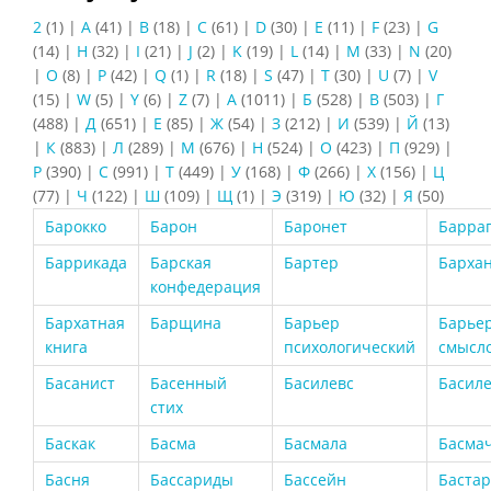
2
(1)
|
A
(41)
|
B
(18)
|
C
(61)
|
D
(30)
|
E
(11)
|
F
(23)
|
G
(14)
|
H
(32)
|
I
(21)
|
J
(2)
|
K
(19)
|
L
(14)
|
M
(33)
|
N
(20)
|
O
(8)
|
P
(42)
|
Q
(1)
|
R
(18)
|
S
(47)
|
T
(30)
|
U
(7)
|
V
(15)
|
W
(5)
|
Y
(6)
|
Z
(7)
|
А
(1011)
|
Б
(528)
|
В
(503)
|
Г
(488)
|
Д
(651)
|
Е
(85)
|
Ж
(54)
|
З
(212)
|
И
(539)
|
Й
(13)
|
К
(883)
|
Л
(289)
|
М
(676)
|
Н
(524)
|
О
(423)
|
П
(929)
|
Р
(390)
|
С
(991)
|
Т
(449)
|
У
(168)
|
Ф
(266)
|
Х
(156)
|
Ц
(77)
|
Ч
(122)
|
Ш
(109)
|
Щ
(1)
|
Э
(319)
|
Ю
(32)
|
Я
(50)
Барокко
Барон
Баронет
Барра
Баррикада
Барская
Бартер
Барха
конфедерация
Бархатная
Барщина
Барьер
Барье
книга
психологический
смысл
Басанист
Басенный
Басилевс
Басил
стих
Баскак
Басма
Басмала
Басма
Басня
Бассариды
Бассейн
Баста