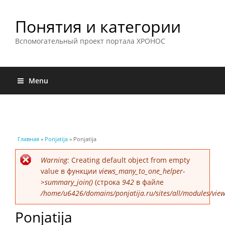
Понятия и категории
Вспомогательный проект портала ХРОНОС
Menu
Вы здесь
Главная
»
Ponjatija
» Ponjatija
Сообщение об ошибке
Warning
: Creating default object from empty
value в функции
views_many_to_one_helper-
>summary_join()
(строка
942
в файле
/home/u6426/domains/ponjatija.ru/sites/all/modules/view
Ponjatija