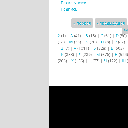
Бехистунская
надпись
Страницы
« первая
‹ предыдущая
с
2
(1)
|
A
(41)
|
B
(18)
|
C
(61)
|
D
(30)
(14)
|
M
(33)
|
N
(20)
|
O
(8)
|
P
(42)
|
Z
(7)
|
А
(1011)
|
Б
(528)
|
В
(503)
|
К
(883)
|
Л
(289)
|
М
(676)
|
Н
(524
(266)
|
Х
(156)
|
Ц
(77)
|
Ч
(122)
|
Ш
(