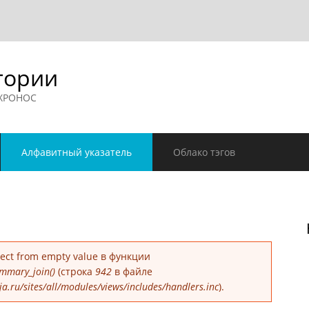
гории
 ХРОНОС
Алфавитный указатель
Облако тэгов
е
bject from empty value в функции
mmary_join()
(строка
942
в файле
.ru/sites/all/modules/views/includes/handlers.inc
).