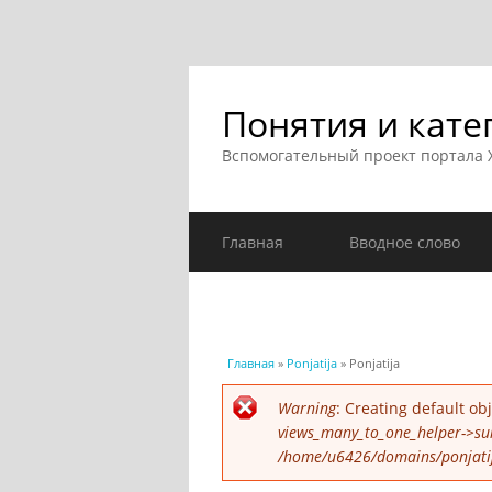
Понятия и кате
Вспомогательный проект портала
Главная
Вводное слово
Вы здесь
Главная
»
Ponjatija
» Ponjatija
Сообщение об ошибк
Warning
: Creating default o
views_many_to_one_helper->su
/home/u6426/domains/ponjatija