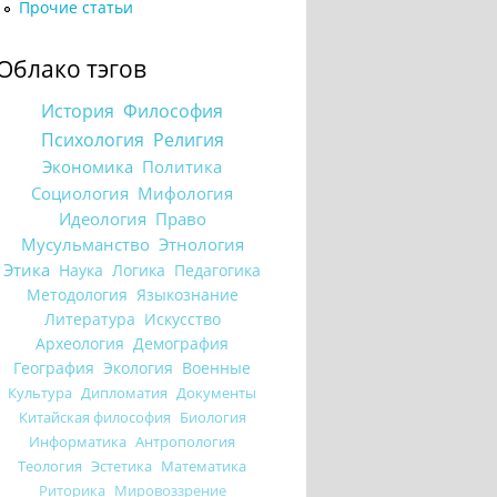
Прочие статьи
Облако тэгов
История
Философия
Психология
Религия
Экономика
Политика
Социология
Мифология
Идеология
Право
Мусульманство
Этнология
Этика
Наука
Логика
Педагогика
Методология
Языкознание
Литература
Искусство
Археология
Демография
География
Экология
Военные
Культура
Дипломатия
Документы
Китайская философия
Биология
Информатика
Антропология
Теология
Эстетика
Математика
Риторика
Мировоззрение