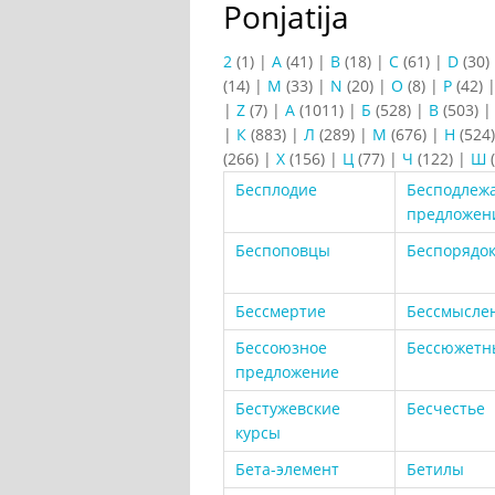
Ponjatija
2
(1)
|
A
(41)
|
B
(18)
|
C
(61)
|
D
(30)
(14)
|
M
(33)
|
N
(20)
|
O
(8)
|
P
(42)
|
Z
(7)
|
А
(1011)
|
Б
(528)
|
В
(503)
|
К
(883)
|
Л
(289)
|
М
(676)
|
Н
(524
(266)
|
Х
(156)
|
Ц
(77)
|
Ч
(122)
|
Ш
(
Бесплодие
Бесподлеж
предложен
Беспоповцы
Беспорядо
Бессмертие
Бессмысле
Бессоюзное
Бессюжетн
предложение
Бестужевские
Бесчестье
курсы
Бета-элемент
Бетилы