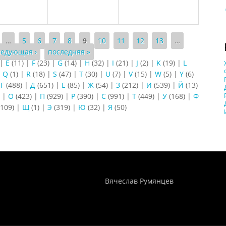
…
5
6
7
8
9
10
11
12
13
…
ледующая ›
последняя »
|
E
(11)
|
F
(23)
|
G
(14)
|
H
(32)
|
I
(21)
|
J
(2)
|
K
(19)
|
L
|
Q
(1)
|
R
(18)
|
S
(47)
|
T
(30)
|
U
(7)
|
V
(15)
|
W
(5)
|
Y
(6)
|
Г
(488)
|
Д
(651)
|
Е
(85)
|
Ж
(54)
|
З
(212)
|
И
(539)
|
Й
(13)
)
|
О
(423)
|
П
(929)
|
Р
(390)
|
С
(991)
|
Т
(449)
|
У
(168)
|
Ф
109)
|
Щ
(1)
|
Э
(319)
|
Ю
(32)
|
Я
(50)
Понятия И Категории - Исторический Проект ХРОНОС
WEB-редактор
Вячеслав Румянцев