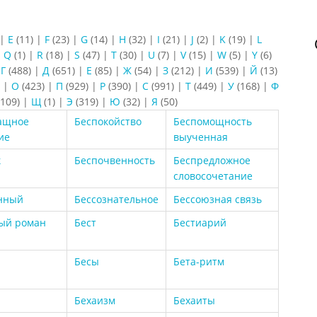
|
E
(11)
|
F
(23)
|
G
(14)
|
H
(32)
|
I
(21)
|
J
(2)
|
K
(19)
|
L
|
Q
(1)
|
R
(18)
|
S
(47)
|
T
(30)
|
U
(7)
|
V
(15)
|
W
(5)
|
Y
(6)
|
Г
(488)
|
Д
(651)
|
Е
(85)
|
Ж
(54)
|
З
(212)
|
И
(539)
|
Й
(13)
)
|
О
(423)
|
П
(929)
|
Р
(390)
|
С
(991)
|
Т
(449)
|
У
(168)
|
Ф
109)
|
Щ
(1)
|
Э
(319)
|
Ю
(32)
|
Я
(50)
ащное
Беспокойство
Беспомощность
ие
выученная
к
Беспочвенность
Беспредложное
словосочетание
нный
Бессознательное
Бессоюзная связь
ый роман
Бест
Бестиарий
Бесы
Бета-ритм
Бехаизм
Бехаиты