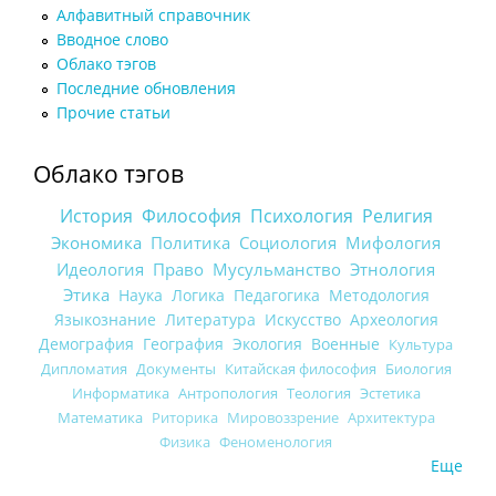
Алфавитный справочник
Вводное слово
Облако тэгов
Последние обновления
Прочие статьи
Облако тэгов
История
Философия
Психология
Религия
Экономика
Политика
Социология
Мифология
Идеология
Право
Мусульманство
Этнология
Этика
Наука
Логика
Педагогика
Методология
Языкознание
Литература
Искусство
Археология
Демография
География
Экология
Военные
Культура
Дипломатия
Документы
Китайская философия
Биология
Информатика
Антропология
Теология
Эстетика
Математика
Риторика
Мировоззрение
Архитектура
Физика
Феноменология
Еще