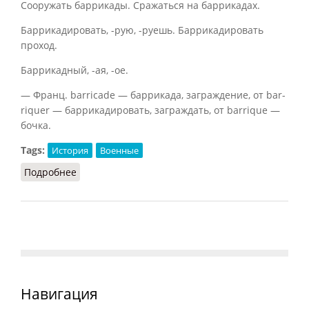
Сооружать баррикады. Сражаться на баррикадах.
Баррикадировать, -рую, -руешь. Баррикадировать
проход.
Баррикадный, -ая, -ое.
— Франц. barricade — баррикада, заграждение, от bar-
riquer — баррикадировать, заграждать, от barrique —
бочка.
Tags:
История
Военные
Подробнее
о Баррикада
Навигация