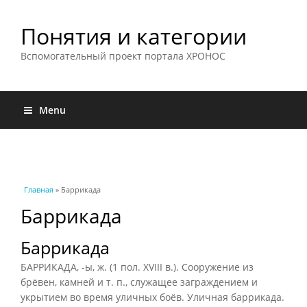
Понятия и категории
Вспомогательный проект портала ХРОНОС
Menu
Вы здесь
Главная
» Баррикада
Баррикада
Баррикада
БАРРИКАДА, -ы, ж. (1 пол. XVIII в.). Сооружение из
брёвен, камней и т. п., служащее заграждением и
укрытием во время уличных боёв. Уличная баррикада.