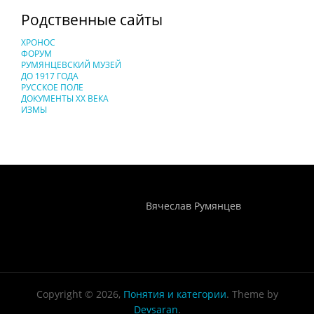
Родственные сайты
ХРОНОС
ФОРУМ
РУМЯНЦЕВСКИЙ МУЗЕЙ
ДО 1917 ГОДА
РУССКОЕ ПОЛЕ
ДОКУМЕНТЫ XX ВЕКА
ИЗМЫ
Понятия И Категории - Исторический Проект ХРОНОС
WEB-редактор
Вячеслав Румянцев
Copyright © 2026,
Понятия и категории
. Theme by
Devsaran
.