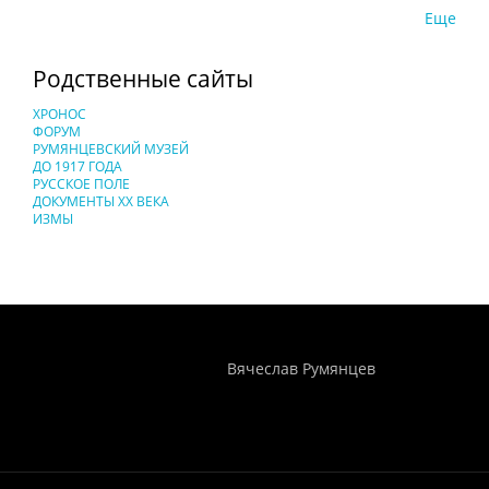
Еще
Родственные сайты
ХРОНОС
ФОРУМ
РУМЯНЦЕВСКИЙ МУЗЕЙ
ДО 1917 ГОДА
РУССКОЕ ПОЛЕ
ДОКУМЕНТЫ XX ВЕКА
ИЗМЫ
Понятия И Категории - Исторический Проект ХРОНОС
WEB-редактор
Вячеслав Румянцев