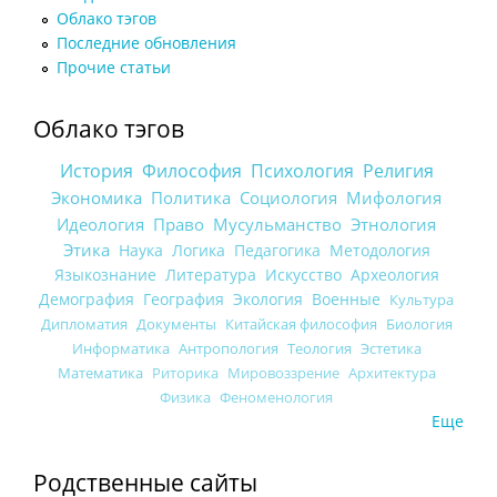
Облако тэгов
Последние обновления
Прочие статьи
Облако тэгов
История
Философия
Психология
Религия
Экономика
Политика
Социология
Мифология
Идеология
Право
Мусульманство
Этнология
Этика
Наука
Логика
Педагогика
Методология
Языкознание
Литература
Искусство
Археология
Демография
География
Экология
Военные
Культура
Дипломатия
Документы
Китайская философия
Биология
Информатика
Антропология
Теология
Эстетика
Математика
Риторика
Мировоззрение
Архитектура
Физика
Феноменология
Еще
Родственные сайты