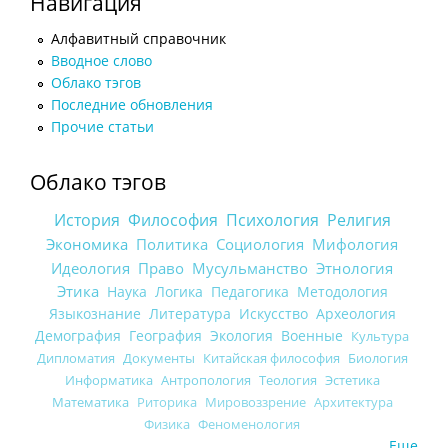
Навигация
Алфавитный справочник
Вводное слово
Облако тэгов
Последние обновления
Прочие статьи
Облако тэгов
История
Философия
Психология
Религия
Экономика
Политика
Социология
Мифология
Идеология
Право
Мусульманство
Этнология
Этика
Наука
Логика
Педагогика
Методология
Языкознание
Литература
Искусство
Археология
Демография
География
Экология
Военные
Культура
Дипломатия
Документы
Китайская философия
Биология
Информатика
Антропология
Теология
Эстетика
Математика
Риторика
Мировоззрение
Архитектура
Физика
Феноменология
Еще