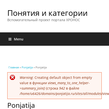
Понятия и категории
Вспомогательный проект портала ХРОНОС
Menu
Вы здесь
Главная
»
Ponjatija
» Ponjatija
Сообщение об ошибке
Warning
: Creating default object from empty
value в функции
views_many_to_one_helper-
>summary_join()
(строка
942
в файле
/home/u6426/domains/ponjatija.ru/sites/all/modules/view
Ponjatija