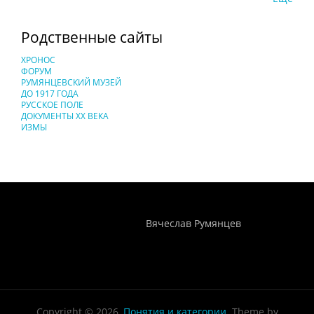
Родственные сайты
ХРОНОС
ФОРУМ
РУМЯНЦЕВСКИЙ МУЗЕЙ
ДО 1917 ГОДА
РУССКОЕ ПОЛЕ
ДОКУМЕНТЫ XX ВЕКА
ИЗМЫ
Понятия И Категории - Исторический Проект ХРОНОС
WEB-редактор
Вячеслав Румянцев
Copyright © 2026,
Понятия и категории
. Theme by