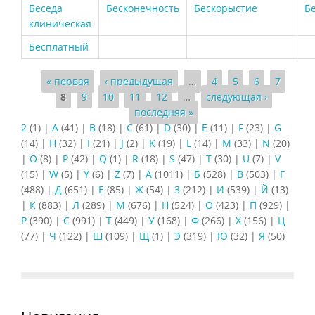
Беседа
Бесконечность
Бескорыстие
Б
клиническая
Бесплатный
Страницы
« первая
‹ предыдущая
…
4
5
6
7
8
9
10
11
12
…
следующая ›
последняя »
2
(1)
|
A
(41)
|
B
(18)
|
C
(61)
|
D
(30)
|
E
(11)
|
F
(23)
|
G
(14)
|
H
(32)
|
I
(21)
|
J
(2)
|
K
(19)
|
L
(14)
|
M
(33)
|
N
(20)
|
O
(8)
|
P
(42)
|
Q
(1)
|
R
(18)
|
S
(47)
|
T
(30)
|
U
(7)
|
V
(15)
|
W
(5)
|
Y
(6)
|
Z
(7)
|
А
(1011)
|
Б
(528)
|
В
(503)
|
Г
(488)
|
Д
(651)
|
Е
(85)
|
Ж
(54)
|
З
(212)
|
И
(539)
|
Й
(13)
|
К
(883)
|
Л
(289)
|
М
(676)
|
Н
(524)
|
О
(423)
|
П
(929)
|
Р
(390)
|
С
(991)
|
Т
(449)
|
У
(168)
|
Ф
(266)
|
Х
(156)
|
Ц
(77)
|
Ч
(122)
|
Ш
(109)
|
Щ
(1)
|
Э
(319)
|
Ю
(32)
|
Я
(50)