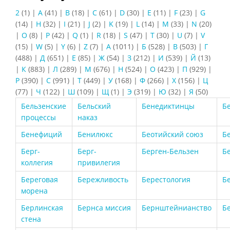
2
(1)
|
A
(41)
|
B
(18)
|
C
(61)
|
D
(30)
|
E
(11)
|
F
(23)
|
G
(14)
|
H
(32)
|
I
(21)
|
J
(2)
|
K
(19)
|
L
(14)
|
M
(33)
|
N
(20)
|
O
(8)
|
P
(42)
|
Q
(1)
|
R
(18)
|
S
(47)
|
T
(30)
|
U
(7)
|
V
(15)
|
W
(5)
|
Y
(6)
|
Z
(7)
|
А
(1011)
|
Б
(528)
|
В
(503)
|
Г
(488)
|
Д
(651)
|
Е
(85)
|
Ж
(54)
|
З
(212)
|
И
(539)
|
Й
(13)
|
К
(883)
|
Л
(289)
|
М
(676)
|
Н
(524)
|
О
(423)
|
П
(929)
|
Р
(390)
|
С
(991)
|
Т
(449)
|
У
(168)
|
Ф
(266)
|
Х
(156)
|
Ц
(77)
|
Ч
(122)
|
Ш
(109)
|
Щ
(1)
|
Э
(319)
|
Ю
(32)
|
Я
(50)
Бельзенские
Бельский
Бенедиктинцы
Б
процессы
наказ
Бенефиций
Бенилюкс
Беотийский союз
Б
Берг-
Берг-
Берген-Бельзен
Б
коллегия
привилегия
Береговая
Бережливость
Берестология
Б
морена
Берлинская
Бернса миссия
Бернштейнианство
Б
стена