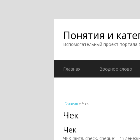
Понятия и кате
Вспомогательный проект портала
Главная
Вводное слово
Вы здесь
Главная
» Чек
Чек
Чек
ЧЕК (англ. check, cheque) - 1) де