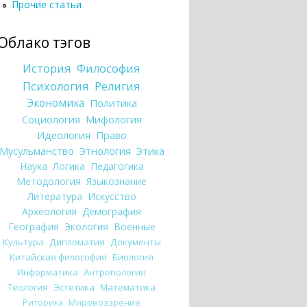
Прочие статьи
Облако тэгов
История
Философия
Психология
Религия
Экономика
Политика
Социология
Мифология
Идеология
Право
Мусульманство
Этнология
Этика
Наука
Логика
Педагогика
Методология
Языкознание
Литература
Искусство
Археология
Демография
География
Экология
Военные
Культура
Дипломатия
Документы
Китайская философия
Биология
Информатика
Антропология
Теология
Эстетика
Математика
Риторика
Мировоззрение