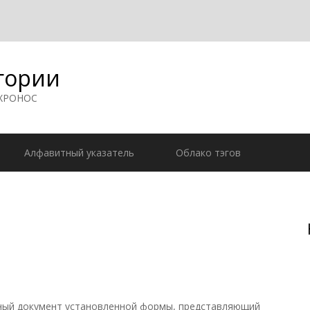
гории
 ХРОНОС
Алфавитный указатель
Облако тэгов
нежный документ установленной формы, представляющий