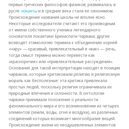
первых греческих философов-физиков; развивалась в
русле
локаяты
и в средние века стала ее синонимом.
Происхождение названия школы не вполне ясно.
Некоторые исследователи считают его производным
от имени собственного ученика легендарного
основателя локаятики Брихаспати Чарваки; другие
возводят этимологию термина к объединению корней
«чару» — красивый, привлекательный и «вак» — речь,
тогда смысл термина можно перевести как
«красноречие» или «привлекательные рассуждения».
Основание для такой интерпретации находят в позиции
чарваков, которые критиковали религию и религиозную
мораль как бесполезные: эта критика привлекала
простых людей, поскольку религия ограничивала их
природные влечения и склонности. В онтологии
чарваки принимали положение о реальности
феноменального мира и его возникновении из четырех
элементов (земли, воды, огня и воздуха), из различных
соединений которых возникает многообразие вещей.
Происхождение жизни из неодушевленных элементов