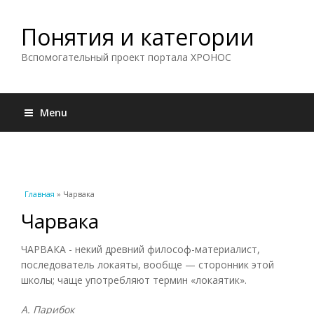
Понятия и категории
Вспомогательный проект портала ХРОНОС
Menu
Вы здесь
Главная
» Чарвака
Чарвака
ЧАРВАКА - некий древний философ-материалист,
последователь локаяты, вообще — сторонник этой
школы; чаще употребляют термин «локаятик».
А. Парибок