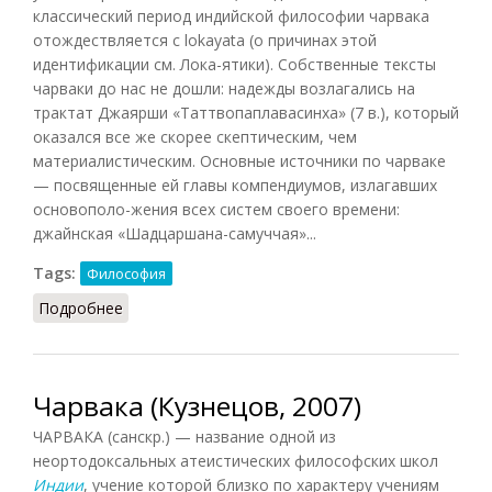
классический период индийской философии чарвака
отождествляется с lokayata (о причинах этой
идентификации см. Лока-ятики). Собственные тексты
чарваки до нас не дошли: надежды возлагались на
трактат Джаярши «Таттвопаплавасинха» (7 в.), который
оказался все же скорее скептическим, чем
материалистическим. Основные источники по чарваке
— посвященные ей главы компендиумов, излагавших
основополо-жения всех систем своего времени:
джайнская «Шадцаршана-самуччая»...
Tags:
Философия
Подробнее
о Чарвака (НФЭ, 2010)
Чарвака (Кузнецов, 2007)
ЧАРВАКА (санскр.) — название одной из
неортодоксальных атеистических философских школ
Индии
, учение которой близко по характеру учениям