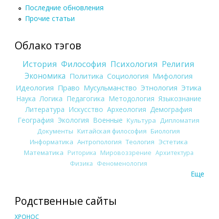
Последние обновления
Прочие статьи
Облако тэгов
История
Философия
Психология
Религия
Экономика
Политика
Социология
Мифология
Идеология
Право
Мусульманство
Этнология
Этика
Наука
Логика
Педагогика
Методология
Языкознание
Литература
Искусство
Археология
Демография
География
Экология
Военные
Культура
Дипломатия
Документы
Китайская философия
Биология
Информатика
Антропология
Теология
Эстетика
Математика
Риторика
Мировоззрение
Архитектура
Физика
Феноменология
Еще
Родственные сайты
ХРОНОС