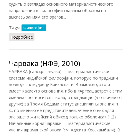
судить о взглядах основного материалистического
направления в философии главным образом по
высказываниям его врагов...
Tags:
Философия
Подробнее
о Чарвака (Александров, 1959)
Чарвака (НФЭ, 2010)
ЧАРВАКА (санскр. carvaka) — материалистическая
система индийской философии, которую по традиции
возводят к мудрецу Брихаспати. Возможно, это и
имеет какие-то основания, ибо в «Артхашастре» с этим
именем соотносится школа, отрицающая (в отличие от
других) за Тремя Ведами статус дисциплины знания, т.
к., по мнению ее представителей, учение о них «для
знающего житейский обиход только оболочка» (1.2).
Начальные корни чарваки — материалистические
учения шраманской эпохи (см. Аджита Кесакамбали). В