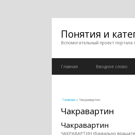
Понятия и кате
Вспомогательный проект портала
Главная
Вводное слово
Вы здесь
Главная
» Чакравартин
Чакравартин
Чакравартин
ЧАКРАВАРТИН (буквально вращател