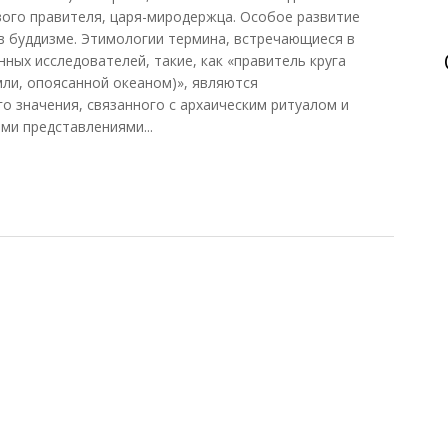
ового правителя, царя-миродержца. Особое развитие
в буддизме. Этимологии термина, встречающиеся в
нных исследователей, такие, как «правитель круга
емли, опоясанной океаном)», являются
 значения, связанного с архаическим ритуалом и
и представлениями...