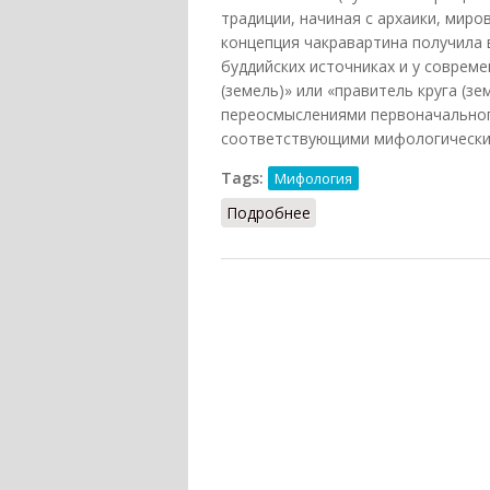
традиции, начиная с архаики, мир
концепция чакравартина получила 
буддийских источниках и у совреме
(земель)» или «правитель круга (з
переосмыслениями первоначального
соответствующими мифологическим
Tags:
Мифология
Подробнее
о Чакравартин