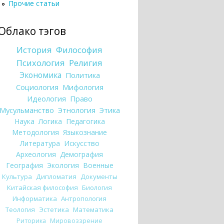
Прочие статьи
Облако тэгов
История
Философия
Психология
Религия
Экономика
Политика
Социология
Мифология
Идеология
Право
Мусульманство
Этнология
Этика
Наука
Логика
Педагогика
Методология
Языкознание
Литература
Искусство
Археология
Демография
География
Экология
Военные
Культура
Дипломатия
Документы
Китайская философия
Биология
Информатика
Антропология
Теология
Эстетика
Математика
Риторика
Мировоззрение