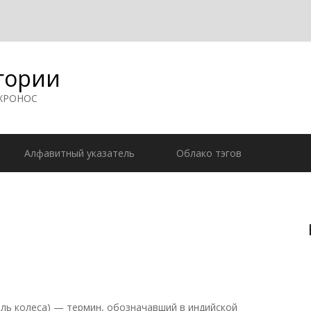
гории
 ХРОНОС
Алфавитный указатель
Облако тэгов
ь колеса) — термин, обозначавший в индийской