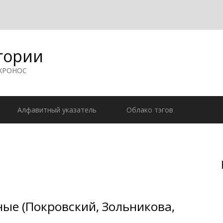
гории
 ХРОНОС
Алфавитный указатель
Облако тэгов
ые (Покровский, Зольникова,