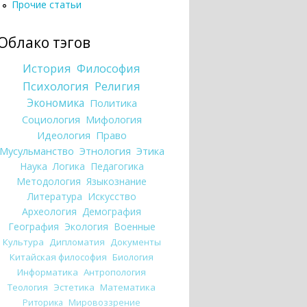
Прочие статьи
Облако тэгов
История
Философия
Психология
Религия
Экономика
Политика
Социология
Мифология
Идеология
Право
Мусульманство
Этнология
Этика
Наука
Логика
Педагогика
Методология
Языкознание
Литература
Искусство
Археология
Демография
География
Экология
Военные
Культура
Дипломатия
Документы
Китайская философия
Биология
Информатика
Антропология
Теология
Эстетика
Математика
Риторика
Мировоззрение