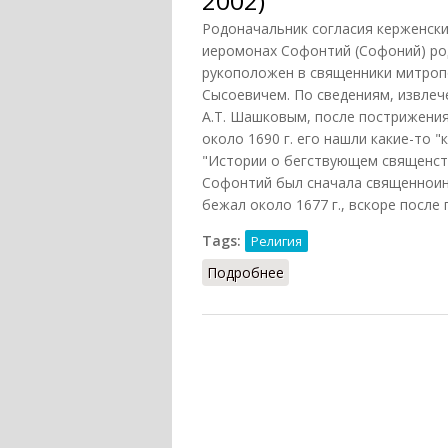
2002)
Родоначальник согласия керженски
иеромонах Софонтий (Софоний) роди
рукоположен в священники митроп
Сысоевичем. По сведениям, извлеч
А.Т. Шашковым, после пострижения 
около 1690 г. его нашли какие-то 
"Истории о бегствующем священстве
Софонтий был сначала священноин
бежал около 1677 г., вскоре после
Tags:
Религия
Подробнее
о Староверы-часовенны