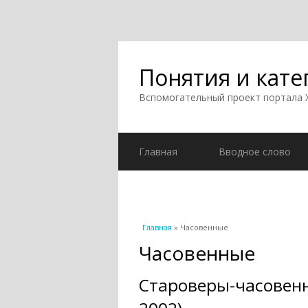
Понятия и кате
Вспомогательный проект портала
Главная
Вводное слово
Вы здесь
Главная
» Часовенные
Часовенные
Староверы-часовенн