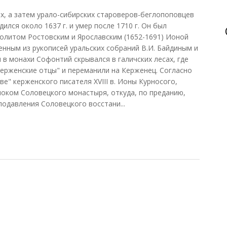
х, а затем урало-сибирских староверов-беглопоповцев
лся около 1637 г. и умер после 1710 г. Он был
олитом Ростовским и Ярославским (1652-1691) Ионой
енным из рукописей уральских собраний В.И. Байдиным и
в монахи Софонтий скрывался в галичских лесах, где
"керженские отцы" и переманили на Керженец. Согласно
" керженского писателя XVIII в. Ионы Курносого,
оком Соловецкого монастыря, откуда, по преданию,
 подавления Соловецкого восстани...
е (Покровский, Зольникова, 2002)