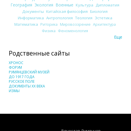
География
Экология
Военные
Культура
Дипломатия
Документы
Китайская философия
Биология
Информатика
Антропология
Теология
Эстетика
Математика
Риторика
Мировоззрение
Архитектура
Физика
Феноменология
Еще
Родственные сайты
ХРОНОС
ФОРУМ
РУМЯНЦЕВСКИЙ МУЗЕЙ
ДО 1917 ГОДА
РУССКОЕ ПОЛЕ
ДОКУМЕНТЫ XX ВЕКА
ИЗМЫ
Понятия И Категории - Исторический Проект ХРОНОС
WEB-редактор
Вячеслав Румянцев