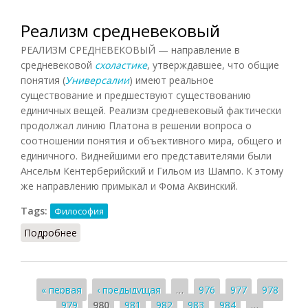
Реализм средневековый
РЕАЛИЗМ СРЕДНЕВЕКОВЫЙ — направление в
средневековой
схоластике
, утверждавшее, что общие
понятия (
Универсалии
) имеют реальное
существование и предшествуют существованию
единичных вещей. Реализм средневековый фактически
продолжал линию Платона в решении вопроса о
соотношении понятия и объективного мира, общего и
единичного. Виднейшими его представителями были
Ансельм Кентерберийский и Гильом из Шампо. К этому
же направлению примыкал и Фома Аквинский.
Tags:
Философия
Подробнее
о Реализм средневековый
Страницы
« первая
‹ предыдущая
…
976
977
978
979
980
981
982
983
984
…