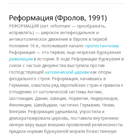
Реформация (Фролов, 1991)
РЕФОРМАЦИЯ (лат. reformare — преображать,
исправлять) — широкое антифеодальное и
антикатолическое движение в Европе в первой
половине 16 в., положившее начало
протестантизму
.
Реформация — это первая, еще незрелая буржуазная
революция
в истории. В ходе Реформации буржуазия в
союзе с частью дворянства выступила против
господствующей
католической церкви
как опоры
феодального строя. Реформация, начавшись в
Германии, охватила ряд европейских стран и привела к
отпадению от католической системы Англии,
Шотландии, Дании, Швеции, Норвегии, Нидерландов,
Финляндии, Швейцарии, частично Германии, Чехии,
Венгрии. Реформация удешевила, упростила и
демократизировала церковь, поставила внутреннюю
личную веру выше внешних проявлений религиозности,
придала нормам буржуазной морали божественную