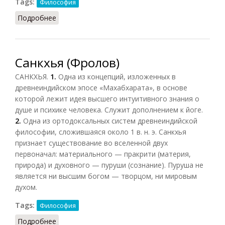
Tags:
Философия
Подробнее
о Свобода и необходимость
Санкхья (Фролов)
САНКХЬЯ.
1.
Одна из концепций, изложенных в
древнеиндийском эпосе «Махабхарата», в основе
которой лежит идея высшего интуитивного знания о
душе и психике человека. Служит дополнением к йоге.
2.
Одна из ортодоксальных систем древнеиндийской
философии, сложившаяся около 1 в. н. э. Санкхья
признает существование во вселенной двух
первоначал: материального — пракрити (материя,
природа) и духовного — пуруши (сознание). Пуруша не
является ни высшим богом — творцом, ни мировым
духом.
Tags:
Философия
Подробнее
о Санкхья (Фролов)