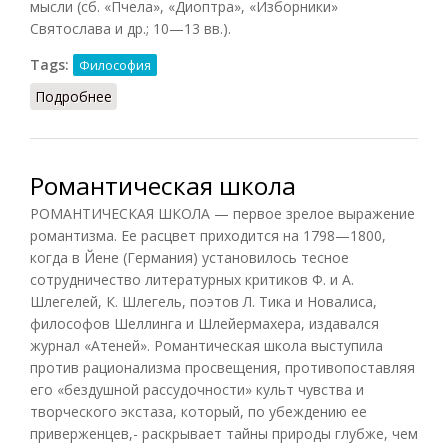
мысли (сб. «Пчела», «Диоптра», «Изборники»
Святослава и др.; 10—13 вв.).
Tags:
Философия
Подробнее
о Русская философия (Фролов, 1991)
Романтическая школа
РОМАНТИЧЕСКАЯ ШКОЛА — первое зрелое выражение
романтизма. Ее расцвет приходится на 1798—1800,
когда в Йене (Германия) установилось тесное
сотрудничество литературных критиков Ф. и А.
Шлегелей, К. Шлегель, поэтов Л. Тика и Новалиса,
философов Шеллинга и Шлейермахера, издавался
журнал «Атеней». Романтическая школа выступила
против рационализма просвещения, противопоставляя
его «бездушной рассудочности» культ чувства и
творческого экстаза, который, по убеждению ее
приверженцев,- раскрывает тайны природы глубже, чем