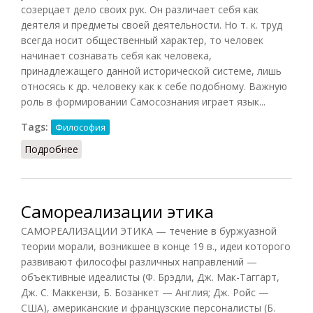
созерцает дело своих рук. Он различает себя как
деятеля и предметы своей деятельности. Но т. к. труд
всегда носит общественный характер, то человек
начинает сознавать себя как человека,
принадлежащего данной исторической системе, лишь
относясь к др. человеку как к себе подобному. Важную
роль в формировании Самосознания играет язык...
Tags:
Философия
Подробнее
о Самосознание (Фролов)
Самореализации этика
САМОРЕАЛИЗАЦИИ ЭТИКА — течение в буржуазной
теории морали, возникшее в конце 19 в., идеи которого
развивают философы различных направлений —
объективные идеалисты (Ф. Брэдли, Дж. Мак-Таггарт,
Дж. С. Маккензи, Б. Бозанкет — Англия; Дж. Ройс —
США), американские и французские персоналисты (Б.