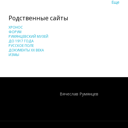
Еще
Родственные сайты
ХРОНОС
ФОРУМ
РУМЯНЦЕВСКИЙ МУЗЕЙ
ДО 1917 ГОДА
РУССКОЕ ПОЛЕ
ДОКУМЕНТЫ XX ВЕКА
ИЗМЫ
Понятия И Категории - Исторический Проект ХРОНОС
WEB-редактор
Вячеслав Румянцев