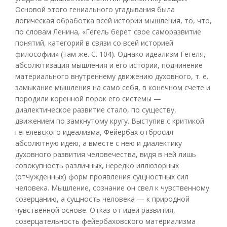
Основой этого гениального угадывания была
логическая обработка всей истории мышления, то, что,
по словам Ленина, «Гегель берет свое саморазвитие
понятий, категорий в связи со всей историей
философии» (там же. С. 104). Однако идеализм Гегеля,
абсолютизация мышления и его истории, подчинение
материального внутреннему движению духовного, т. е.
замыкание мышления на само себя, в конечном счете и
породили коренной порок его системы —
диалектическое развитие стало, по существу,
движением по замкнутому кругу. Выступив с критикой
гегелевского идеализма, Фейербах отбросил
абсолютную идею, а вместе с нею и диалектику
духовного развития человечества, видя в ней лишь
совокупность различных, нередко иллюзорных
(отчужденных) форм проявления сущностных сил
человека. Мышление, сознание он свел к чувственному
созерцанию, а сущность человека — к природной
чувственной основе. Отказ от идеи развития,
созерцательность фейербаховского материализма