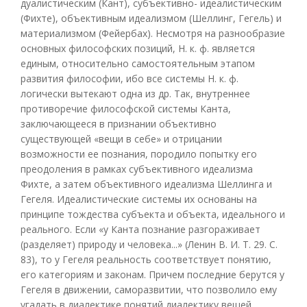
дуалистическим (Кант), субъективно- идеалистическим
(Фихте), объективным идеализмом (Шеллинг, Гегель) и
материализмом (Фейербах). Несмотря на разнообразие
основных философских позиций, Н. к. ф. является
единым, относительно самостоятельным этапом
развития философии, ибо все системы Н. к. ф.
логически вытекают одна из др. Так, внутреннее
противоречие философской системы Канта,
заключающееся в признании объективно
существующей «вещи в себе» и отрицании
возможности ее познания, породило попытку его
преодоления в рамках субъективного идеализма
Фихте, а затем объективного идеализма Шеллинга и
Гегеля. Идеалистические системы их основаны на
принципе тождества субъекта и объекта, идеального и
реального. Если «у Канта познание разгораживает
(разделяет) природу и человека...» (Ленин В. И. Т. 29. С.
83), то у Гегеля реальность соответствует понятию,
его категориям и законам. Причем последние берутся у
Гегеля в движении, саморазвитии, что позволило ему
угадать в диалектике понятий диалектику вещей.