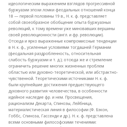
идеологическим выражением взглядов прогрессивной
буржуазии эпохи ломки феодальных отношений конца
18 — первой половины 19 в., Н. к. ф. представляет
собой своеобразное обобщение опыта буржуазных
революций, к тому времени уже миновавших вершины
своей революционности (англ. и фр. революции).
Отсюда и ярко выраженные компромиссные тенденции
в Н. к. ф., усиленные условиями тогдашней Германии
(феодальная раздробленность, относительная
слабость буржуазии и т. д.); отсюда же и стремление
ограничить решение многих жизненных проблем
областью или духовно-теоретической, или абстрактно-
чувственной. Теоретическими источниками Н. к. ф.
были крупнейшие достижения предшествующего
духовного развития человечества, в особенности
идейное наследие фр. и нем. Просвещения,
рационализм Декарта, Спинозы, Лейбница,
материалистическая линия в философии (Ф. Бэкон,
Гоббс, Спиноза, Гассенди и др.). Н. к. ф. представлена
всеми основными философскими течениями: