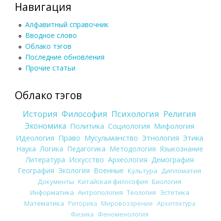
Навигация
Алфавитный справочник
Вводное слово
Облако тэгов
Последние обновления
Прочие статьи
Облако тэгов
История
Философия
Психология
Религия
Экономика
Политика
Социология
Мифология
Идеология
Право
Мусульманство
Этнология
Этика
Наука
Логика
Педагогика
Методология
Языкознание
Литература
Искусство
Археология
Демография
География
Экология
Военные
Культура
Дипломатия
Документы
Китайская философия
Биология
Информатика
Антропология
Теология
Эстетика
Математика
Риторика
Мировоззрение
Архитектура
Физика
Феноменология