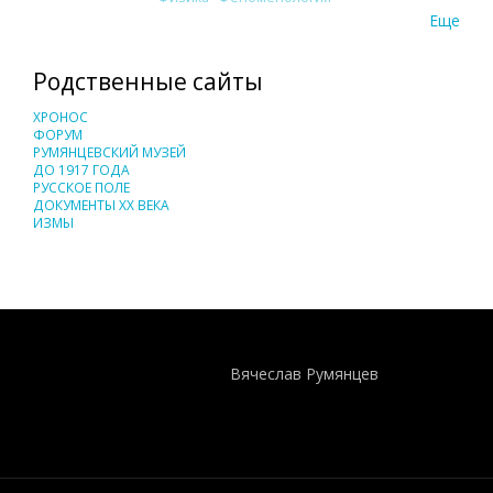
Еще
Родственные сайты
ХРОНОС
ФОРУМ
РУМЯНЦЕВСКИЙ МУЗЕЙ
ДО 1917 ГОДА
РУССКОЕ ПОЛЕ
ДОКУМЕНТЫ XX ВЕКА
ИЗМЫ
Понятия И Категории - Исторический Проект ХРОНОС
WEB-редактор
Вячеслав Румянцев