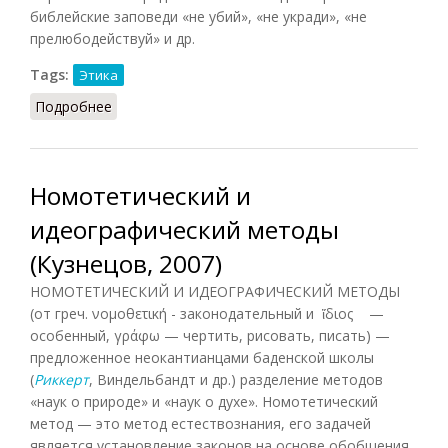
библейские заповеди «не убий», «не укради», «не
прелюбодействуй» и др.
Tags:
Этика
Подробнее
о Норма моральная (Кузнецов)
Номотетический и
идеографический методы
(Кузнецов, 2007)
НОМОТЕТИЧЕСКИЙ И ИДЕОГРАФИЧЕСКИЙ МЕТОДЫ
(от греч. νομοθετική - законодательный и ἴδιος —
особенный, γράφω — чертить, рисовать, писать) —
предложенное неокантианцами баденской школы
(
Риккерт
, Виндельбандт и др.) разделение методов
«наук о природе» и «наук о духе». Номотетический
метод — это метод естествознания, его задачей
является установление законов на основе обобщения