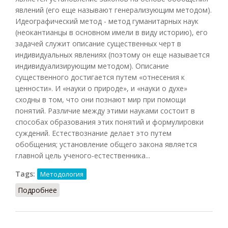
явлений (его еще называют генерализующим методом).
Идеографический метод - метод гуманитарных наук
(неокантианцы в основном имели в виду историю), его
задачей служит описание существенных черт в
индивидуальных явлениях (поэтому он еще называется
индивидуализирующим методом). Описание
существенного достигается путем «отнесения к
ценности». И «науки о природе», и «науки о духе»
сходны в том, что они познают мир при помощи
понятий. Различие между этими науками состоит в
способах образования этих понятий и формулировки
суждений. Естествознание делает это путем
обобщения; установление общего закона является
главной цель ученого-естественника...
Tags:
Методология
Подробнее
о Номотетический и идеографический методы
(Кузнецов, 2007)