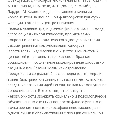
французских философов «поколения Мая 1968 года» —
А. Глюксмана, Б.-А. Леви, Ж.-П. Долле, К. Жамбе, Г.
Лардро, М. Клавеля и др., — ставшее значимым
компонентом национальной философской культуры
Франции в 80-е гг. В центре внимания —
переосмысление традиционной философской, прежде
всего социально-политической, проблематики:
вопросы Власти и политического дискурса (история
рассматривается как реализация «дискурса
Властителя»), идеологии и общественной системы
ценностей (они понимаются как своеобразная
социодицея — социальное моделирование сообразно
разумным или благим целям как стремление
преодоления социальной несправедливости), мира и
войны (доктрина Клаузевица предстает не только как
следствие развития идей Гегеля, но как мироощущение
сопротивления). Все это свидетельствует о
невозможности избежать социально и психологически
обусловленных «вечных» вопросов философии. Но с
точки зрения «новых философов» невозможно дать
однозначный и оптимистичный с позиции социальной