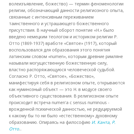
волеизъявление, божество) — термин феноменологии
религии, обозначающий данности религиозного опыта,
связанные с интенсивным переживанием
таинственного и устрашающего божественного
присутствия. В научный оборот понятие «Н.» было
введено немецким теологом и историком религии Р.
Отто (1869-1937) вработе «Святое» (1917), который
воспользовался для образования этого понятия
латинским словом «numen», которым древние римляне
называли могущественную божественную силу,
властно распоряжающуюся человеческой судьбой.
Согласно Р. Отто, «Святое», «Божество»,
манифестируя себя в религиозном опыте, открываются
как нуминозный объект — это Н. в модусе своего
объективного существования. В религиозном опыте
происходит встреча numen'a с sensus numinous -
врожденной психической данностью, не редуцируемой
к какому бы то ни было «естественному» духовному
образованию. Опираясь на философию
И. Канта
,
Р.
Отто
...