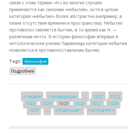
связи с этим термин «Н.» во многих случаях
применяется как синоним «небытия», хотя в целом
категория «небытие» более абстрактна (например, в
плане отсутствия времени и пространства). Небытие
противопоставляется бьггию, в то время как Н. —
различным нечто. В истории философии впервые в
онтологическом учении Парменида категория небытия
появляется в противопоставлении бытию.
Tags:
Философия
Подробнее
о Ничто (Кузнецов, 2007)
Страницы
« первая
‹ предыдущая
…
1021
1022
1023
1024
1025
1026
1027
1028
1029
…
следующая ›
последняя »