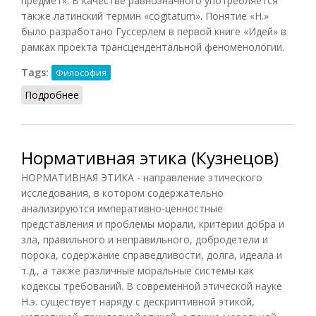
предмет». В качестве равнозначного употребляется
также латинский термин «cogitatum». Понятие «Н.»
было разработано Гуссерлем в первой книге «Идей» в
рамках проекта трансцендентальной феноменологии.
Tags:
Философия
Подробнее
о Ноэма
Нормативная этика (Кузнецов)
НОРМАТИВНАЯ ЭТИКА - направление этического
исследования, в котором содержательно
анализируются императивно-ценностные
представления и проблемы морали, критерии добра и
зла, правильного и неправильного, добродетели и
порока, содержание справедливости, долга, идеала и
т.д., а также различные моральные системы как
кодексы требований. В современной этической науке
Н.э. существует наряду с дескриптивной этикой,