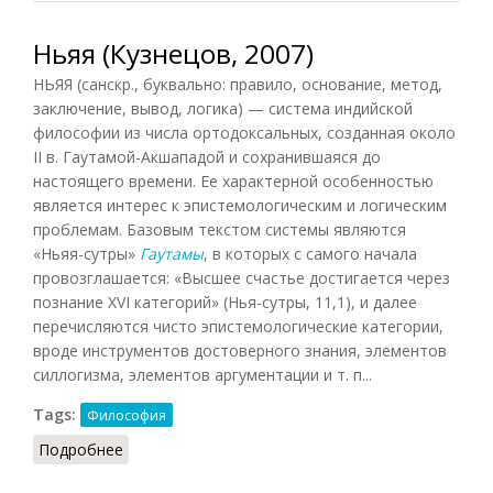
Ньяя (Кузнецов, 2007)
НЬЯЯ (санскр., буквально: правило, основание, метод,
заключение, вывод, логика) — система индийской
философии из числа ортодоксальных, созданная около
II в. Гаутамой-Акшападой и сохранившаяся до
настоящего времени. Ее характерной особенностью
является интерес к эпистемологическим и логическим
проблемам. Базовым текстом системы являются
«Ньяя-сутры»
Гаутамы
, в которых с самого начала
провозглашается: «Высшее счастье достигается через
познание XVI категорий» (Нья-сутры, 11,1), и далее
перечисляются чисто эпистемологические категории,
вроде инструментов достоверного знания, элементов
силлогизма, элементов аргументации и т. п...
Tags:
Философия
Подробнее
о Ньяя (Кузнецов, 2007)