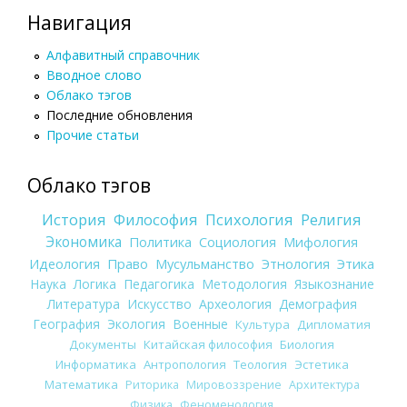
Навигация
Алфавитный справочник
Вводное слово
Облако тэгов
Последние обновления
Прочие статьи
Облако тэгов
История
Философия
Психология
Религия
Экономика
Политика
Социология
Мифология
Идеология
Право
Мусульманство
Этнология
Этика
Наука
Логика
Педагогика
Методология
Языкознание
Литература
Искусство
Археология
Демография
География
Экология
Военные
Культура
Дипломатия
Документы
Китайская философия
Биология
Информатика
Антропология
Теология
Эстетика
Математика
Риторика
Мировоззрение
Архитектура
Физика
Феноменология