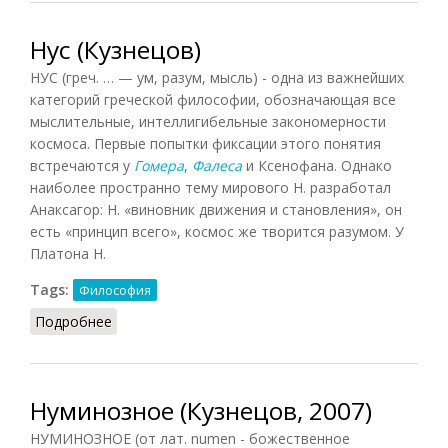
Нус (Кузнецов)
НУС (греч. … — ум, разум, мысль) - одна из важнейших
категорий греческой философии, обозначающая все
мыслительные, интеллигибельные закономерности
космоса. Первые попытки фиксации этого понятия
встречаются у
Гомера
,
Фалеса
и Ксенофана. Однако
наиболее пространно тему мирового Н. разработал
Анаксагор: Н. «виновник движения и становления», он
есть «принцип всего», космос же творится разумом. У
Платона Н.
Tags:
Философия
Подробнее
о Нус (Кузнецов)
Нуминозное (Кузнецов, 2007)
НУМИНОЗНОЕ (от лат. numen - божественное