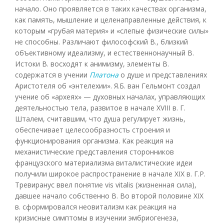
начало. Оно проявляется в таких качествах организма,
как память, мышление и целенаправленные действия, к
которым «грубая материя» и «слепые физические силы»
не способны. Различают философский В., близкий
объективному идеализму, и естественнонаучный В.
Истоки В. восходят к анимизму, элементы В.
содержатся в учении
Платона
о душе и представлениях
Аристотеля об «энтелехии». Я.Б. ван Гельмонт создал
учение об «археях» — духовных началах, управляющих
деятельностью тела, развитое в начале XVIII в. Г.
Шталем, считавшим, что душа регулирует жизнь,
обеспечивает целесообразность строения и
функционирования организма. Как реакция на
механистические представления сторонников
французского материализма виталистические идеи
получили широкое распространение в начале XIX в. Г.Р.
Тревиранус ввел понятие vis vitalis (жизненная сила),
давшее начало собственно В. Во второй половине XIX
в. сформировался неовитализм как реакция на
кризисные симптомы в изучении эмбриогенеза,