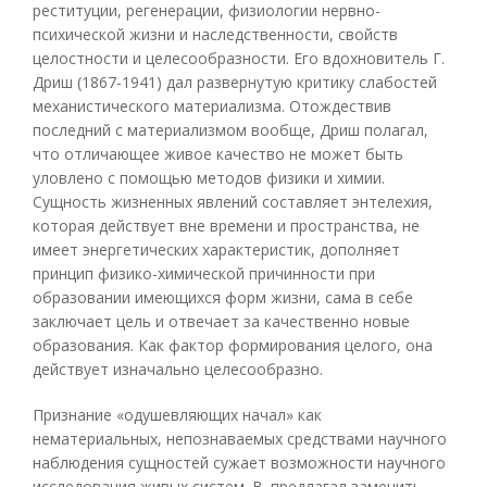
реституции, регенерации, физиологии нервно-
психической жизни и наследственности, свойств
целостности и целесообразности. Его вдохновитель Г.
Дриш (1867-1941) дал развернутую критику слабостей
механистического материализма. Отождествив
последний с материализмом вообще, Дриш полагал,
что отличающее живое качество не может быть
уловлено с помощью методов физики и химии.
Сущность жизненных явлений составляет энтелехия,
которая действует вне времени и пространства, не
имеет энергетических характеристик, дополняет
принцип физико-химической причинности при
образовании имеющихся форм жизни, сама в себе
заключает цель и отвечает за качественно новые
образования. Как фактор формирования целого, она
действует изначально целесообразно.
Признание «одушевляющих начал» как
нематериальных, непознаваемых средствами научного
наблюдения сущностей сужает возможности научного
исследования живых систем. В. предлагал заменить