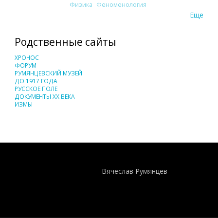
Физика
Феноменология
Еще
Родственные сайты
ХРОНОС
ФОРУМ
РУМЯНЦЕВСКИЙ МУЗЕЙ
ДО 1917 ГОДА
РУССКОЕ ПОЛЕ
ДОКУМЕНТЫ XX ВЕКА
ИЗМЫ
Понятия И Категории - Исторический Проект ХРОНОС
WEB-редактор
Вячеслав Румянцев