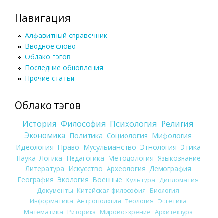
Навигация
Алфавитный справочник
Вводное слово
Облако тэгов
Последние обновления
Прочие статьи
Облако тэгов
История
Философия
Психология
Религия
Экономика
Политика
Социология
Мифология
Идеология
Право
Мусульманство
Этнология
Этика
Наука
Логика
Педагогика
Методология
Языкознание
Литература
Искусство
Археология
Демография
География
Экология
Военные
Культура
Дипломатия
Документы
Китайская философия
Биология
Информатика
Антропология
Теология
Эстетика
Математика
Риторика
Мировоззрение
Архитектура