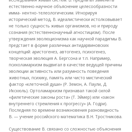
естественно-научное объяснение целесообразности
имма- нентно-телеологическим. Игнорируя
исторический метод, В. идеалистически истолковывает
не только сущность живых организмов, но и природу
сознания (естественнонаучный агностицизм). После
утверждения эволюционизма как научной парадигмы В.
предстает в форме различных антидарвиновских
концепций: аристогенез, автогенез, психогенез,
творческая эволюция А. Бергсона и т.п. Например,
психоламаркизм выдвигал в качестве ведущей причины
эволюции активность или разумность поведения
животных, психику, память или чисто мистический
фактор «клеточной души» (Р. Земон, А. Паули, Д.
Икскюль). Ортоламаркизм признавал такой силой
«филетические законы роста» (Т. Эймер) или «закон
внутреннего стремления к прогрессу» (А. Годри).
Последняя по времени возникновения разновидность
В. — учение российского математика В.Н. Тростникова.
Существование В. связано со сложностью объяснения