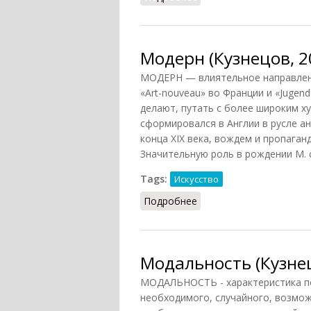
Модерн (Кузнецов, 2
МОДЕРН — влиятельное направление
«Art-nouveau» во Франции и «Jugend
делают, путать с более широким 
сформировался в Англии в русле 
конца XIX века, вождем и пропаган
Значительную роль в рождении М. 
Tags:
Искусство
Подробнее
о Модерн (Кузнецов, 20
Модальность (Кузнец
МОДАЛЬНОСТЬ - характеристика по
необходимого, случайного, возможн