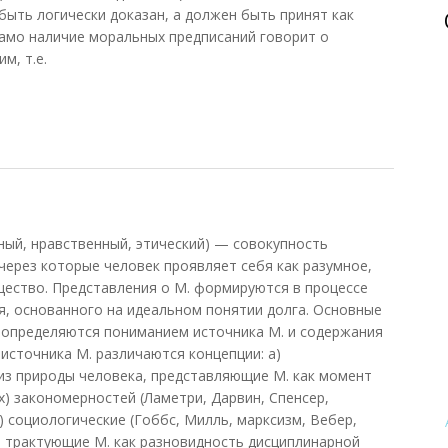
ыть логически доказан, а должен быть принят как
Само наличие моральных предписаний говорит о
м, т.е.
ный, нравственный, этический) — совокупность
через которые человек проявляет себя как разумное,
ество. Представления о М. формируются в процессе
, основанного на идеальном понятии долга. Основные
 определяются пониманием источника М. и содержания
источника М. различаются концепции: а)
из природы человека, представляющие М. как момент
х) закономерностей (Ламетри, Дарвин, Спенсер,
) социологические (Гоббс, Милль, марксизм, Вебер,
, трактующие М. как разновидность дисциплинарной