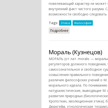
повелевающий характер не может б
внутренний факт чистого разума. 
возможности свободно следовать и
Tags:
Этика
Философия
Подробнее
о Моральный закон
Мораль (Кузнецов)
МОРАЛЬ (от лат. moralis — мораль
регуляторов должного поведения, 
самосознательное и свободное сущ
осмысления правильного поведения
различия философских учений о М.
морального идеала. По пониманию 
натуралистические, выводящие М. 
развития природных (биологически
Кропоткин, эволюционная этика); б
Дюркгейм, этнологические теории)