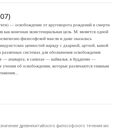
07)
кти) — освобождение от круговорота рождений и смерти
 как конечная экзистенциальная цель. М. является одной
религиозно-философской мысли и даже оказалась
индуистских ценностей наряду с дхармой, артхой, камой
 в различных системах для обозначения освобождения
е — апаварга, в санкхье — кайвалья, в буддизме —
е учения об освобождении, которые различаются главным
тижения...
7)
значение древнекитайского философского течения мо