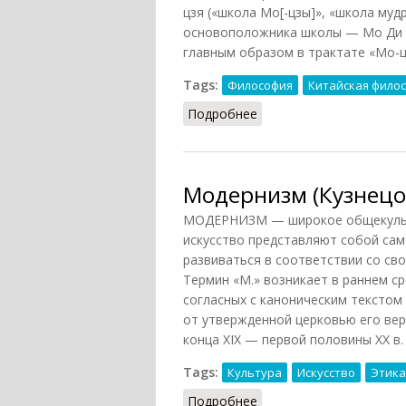
цзя («школа Мо[-цзы]», «школа мудр
основоположника школы — Мо Ди (4
главным образом в трактате «Мо-ц
Tags:
Философия
Китайская фило
Подробнее
о Моизм
Модернизм (Кузнецов
МОДЕРНИЗМ — широкое общекультур
искусство представляют собой сам
развиваться в соответствии со св
Термин «М.» возникает в раннем с
согласных с каноническим текстом
от утвержденной церковью его верс
конца XIX — первой половины XX в.
Tags:
Культура
Искусство
Этика
Подробнее
о Модернизм (Кузнецов