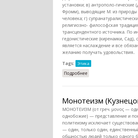
установки; в) антрополо-гические 
Фромм), выводящие М. из природы
человека; г) супранатуралистическ
религиозно- философская традиция
трансцендентного источника. По и
гедонистические (киренаики, Сад)
является наслаждение и все обяза
желанию получать удовольствия..
Tags:
Этика
Подробнее
о Мораль (Кузнецов)
Монотеизм (Кузнецо
МОНОТЕИЗМ (от греч. μονος — один,
однобожие) — представление и по
политеизму исключает существован
— один, только один, единственны
общностью людей только одного б