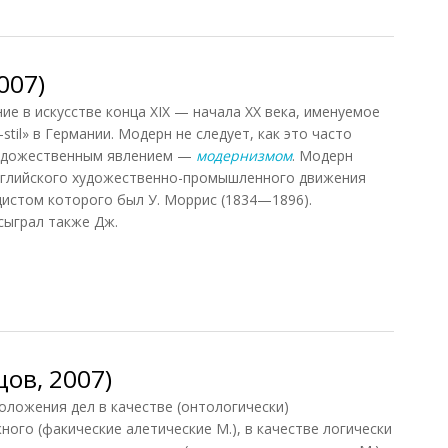
007)
 в искусстве конца XIX — начала XX века, именуемое
-stil» в Германии. Модерн не следует, как это часто
художественным явлением —
модернизмом
. Модерн
английского художественно-промышленного движения
дистом которого был У. Моррис (1834—1896).
сыграл также Дж.
07)
ов, 2007)
ложения дел в качестве (онтологически)
ого (факические алетические М.), в качестве логически