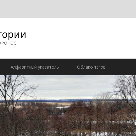
гории
 ХРОНОС
Алфавитный указатель
Облако тэгов