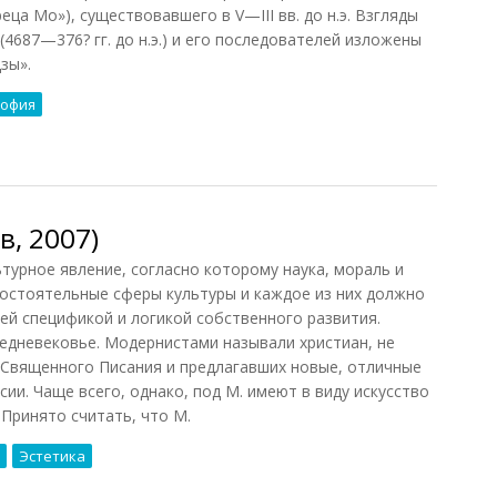
еца Мо»), существовавшего в V—III вв. до н.э. Взгляды
687—376? гг. до н.э.) и его последователей изложены
зы».
софия
, 2007)
ное явление, согласно которому наука, мораль и
остоятельные сферы культуры и каждое из них должно
оей спецификой и логикой собственного развития.
редневековье. Модернистами называли христиан, не
 Священного Писания и предлагавших новые, отличные
ии. Чаще всего, однако, под М. имеют в виду искусство
 Принято считать, что М.
Эстетика
, 2007)