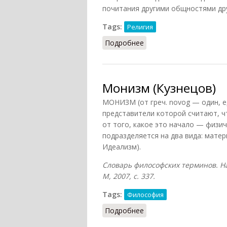
почитания другими общностями друг
Tags:
Религия
Подробнее
о Монотеизм (Кузнецов
Монизм (Кузнецов)
МОНИЗМ (от греч. novog — один, 
представители которой считают, ч
от того, какое это начало — физич
подразделяется на два вида: матер
Идеализм).
Словарь философских терминов. На
М, 2007, с. 337.
Tags:
Философия
Подробнее
о Монизм (Кузнецов)