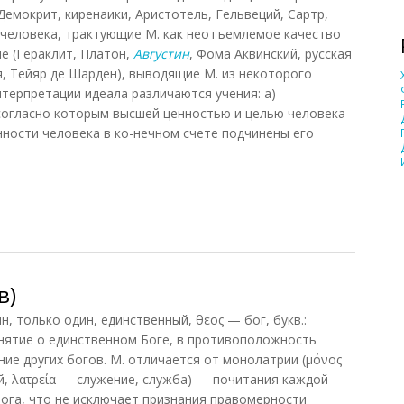
(Демокрит, киренаики, Аристотель, Гельвеций, Сартр,
 человека, трактующие М. как неотъемлемое качество
ие (Гераклит, Платон,
Августин
, Фома Аквинский, русская
, Тейяр де Шарден), выводящие М. из некоторого
нтерпретации идеала различаются учения: а)
, согласно которым высшей ценностью и целью человека
нности человека в ко-нечном счете подчинены его
в)
 только один, единственный, θεος — бог, букв.:
нятие о единственном Боге, в противоположность
ие других богов. М. отличается от монолатрии (μόνος
й, λατρεία — служение, служба) — почитания каждой
ога, что не исключает признания правомерности