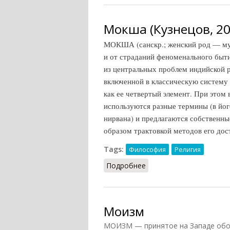
Мокша (Кузнецов, 20
МОКША (санскр.; женский род — му
и от страданий феноменального бытия
из центральных проблем индийской 
включенной в классическую систему 
как ее четвертый элемент. При этом
используются разные термины (в йог
нирвана) и предлагаются собственны
образом трактовкой методов его дос
Tags:
Философия
Религия
Подробнее
о Мокша (Кузнецов, 200
Моизм
МОИЗМ — принятое на Западе обо