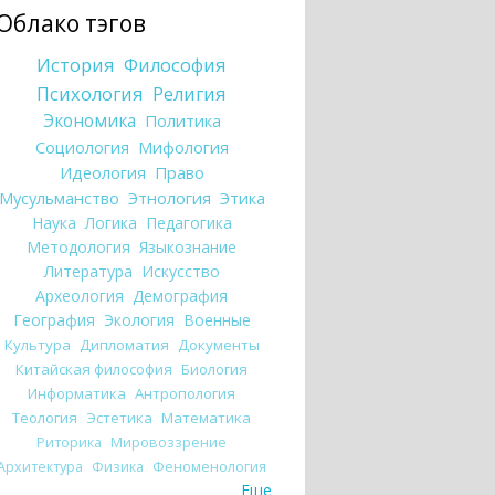
Облако тэгов
История
Философия
Психология
Религия
Экономика
Политика
Социология
Мифология
Идеология
Право
Мусульманство
Этнология
Этика
Наука
Логика
Педагогика
Методология
Языкознание
Литература
Искусство
Археология
Демография
География
Экология
Военные
Культура
Дипломатия
Документы
Китайская философия
Биология
Информатика
Антропология
Теология
Эстетика
Математика
Риторика
Мировоззрение
Архитектура
Физика
Феноменология
Еще