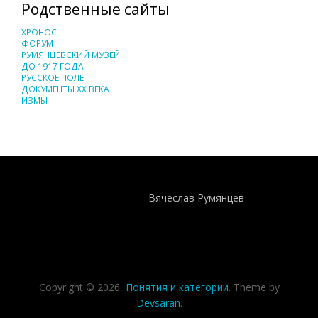
Родственные сайты
ХРОНОС
ФОРУМ
РУМЯНЦЕВСКИЙ МУЗЕЙ
ДО 1917 ГОДА
РУССКОЕ ПОЛЕ
ДОКУМЕНТЫ XX ВЕКА
ИЗМЫ
Понятия И Категории - Исторический Проект ХРОНОС
WEB-редактор
Вячеслав Румянцев
Copyright © 2026,
Понятия и категории
. Theme by
Devsaran
.