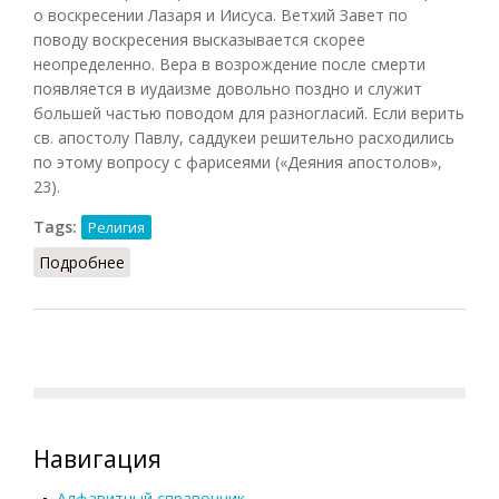
о воскресении Лазаря и Иисуса. Ветхий Завет по
поводу воскресения высказывается скорее
неопределенно. Вера в возрождение после смерти
появляется в иудаизме довольно поздно и служит
большей частью поводом для разногласий. Если верить
св. апостолу Павлу, саддукеи решительно расходились
по этому вопросу с фарисеями («Деяния апостолов»,
23).
Tags:
Религия
Подробнее
о Воскресение (Конт-Спонвиль, 2012)
Навигация
Алфавитный справочник