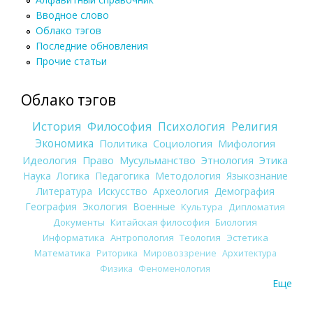
Вводное слово
Облако тэгов
Последние обновления
Прочие статьи
Облако тэгов
История
Философия
Психология
Религия
Экономика
Политика
Социология
Мифология
Идеология
Право
Мусульманство
Этнология
Этика
Наука
Логика
Педагогика
Методология
Языкознание
Литература
Искусство
Археология
Демография
География
Экология
Военные
Культура
Дипломатия
Документы
Китайская философия
Биология
Информатика
Антропология
Теология
Эстетика
Математика
Риторика
Мировоззрение
Архитектура
Физика
Феноменология
Еще