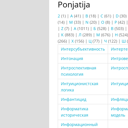
Ponjatija
2
(1)
|
A
(41)
|
B
(18)
|
C
(61)
|
D
(30)
(14)
|
M
(33)
|
N
(20)
|
O
(8)
|
P
(42)
|
Z
(7)
|
А
(1011)
|
Б
(528)
|
В
(503)
|
К
(883)
|
Л
(289)
|
М
(676)
|
Н
(524
(266)
|
Х
(156)
|
Ц
(77)
|
Ч
(122)
|
Ш
(
Интерсубъективность
Интерте
Интонация
Интрове
Интроспективная
Интросп
психология
Интуиционистская
Интуиц
логика
Инфантицид
Инфляц
Информатика
Информ
историческая
модель
Информационный