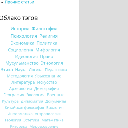
Прочие статьи
Облако тэгов
История
Философия
Психология
Религия
Экономика
Политика
Социология
Мифология
Идеология
Право
Мусульманство
Этнология
Этика
Наука
Логика
Педагогика
Методология
Языкознание
Литература
Искусство
Археология
Демография
География
Экология
Военные
Культура
Дипломатия
Документы
Китайская философия
Биология
Информатика
Антропология
Теология
Эстетика
Математика
Риторика
Мировоззрение