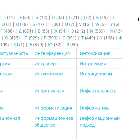
|
E
(11)
|
F
(23)
|
G
(14)
|
H
(32)
|
I
(21)
|
J
(2)
|
K
(19)
|
L
|
Q
(1)
|
R
(18)
|
S
(47)
|
T
(30)
|
U
(7)
|
V
(15)
|
W
(5)
|
Y
(6)
|
Г
(488)
|
Д
(651)
|
Е
(85)
|
Ж
(54)
|
З
(212)
|
И
(539)
|
Й
(13)
)
|
О
(423)
|
П
(929)
|
Р
(390)
|
С
(991)
|
Т
(449)
|
У
(168)
|
Ф
109)
|
Щ
(1)
|
Э
(319)
|
Ю
(32)
|
Я
(50)
кстуальность
Интерференция
Интоксикация
рсия
Интроверт
Интроекция
екция
Интуитивизм
Интуиционизм
ия
Инфантилизм
Инфантильность
ия
Информатизация
Информатика
ационная
Информационное
Информационный
общество
подход