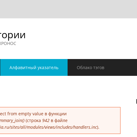
гории
 ХРОНОС
Алфавитный указатель
Облако тэгов
е
bject from empty value в функции
mmary_join()
(строка
942
в файле
.ru/sites/all/modules/views/includes/handlers.inc
).