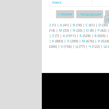
поиск
Страницы
« первая
‹ предыдущая
с
2
(1)
|
A
(41)
|
B
(18)
|
C
(61)
|
D
(30)
(14)
|
M
(33)
|
N
(20)
|
O
(8)
|
P
(42)
|
Z
(7)
|
А
(1011)
|
Б
(528)
|
В
(503)
|
К
(883)
|
Л
(289)
|
М
(676)
|
Н
(524
(266)
|
Х
(156)
|
Ц
(77)
|
Ч
(122)
|
Ш
(