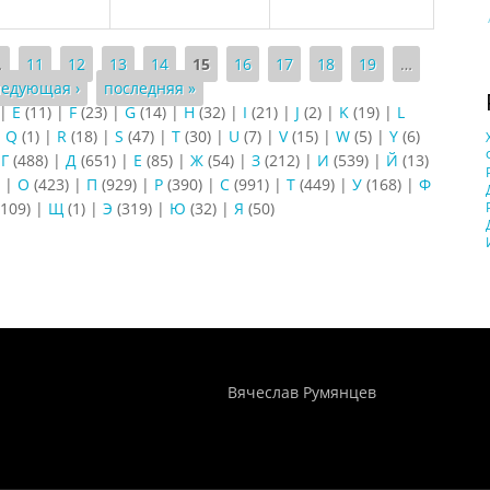
…
11
12
13
14
15
16
17
18
19
…
ледующая ›
последняя »
|
E
(11)
|
F
(23)
|
G
(14)
|
H
(32)
|
I
(21)
|
J
(2)
|
K
(19)
|
L
|
Q
(1)
|
R
(18)
|
S
(47)
|
T
(30)
|
U
(7)
|
V
(15)
|
W
(5)
|
Y
(6)
|
Г
(488)
|
Д
(651)
|
Е
(85)
|
Ж
(54)
|
З
(212)
|
И
(539)
|
Й
(13)
)
|
О
(423)
|
П
(929)
|
Р
(390)
|
С
(991)
|
Т
(449)
|
У
(168)
|
Ф
109)
|
Щ
(1)
|
Э
(319)
|
Ю
(32)
|
Я
(50)
Понятия И Категории - Исторический Проект ХРОНОС
WEB-редактор
Вячеслав Румянцев