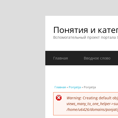
Понятия и кате
Вспомогательный проект портала
Главная
Вводное слово
Вы здесь
Главная
»
Ponjatija
» Ponjatija
Сообщение об ошибк
Warning
: Creating default o
views_many_to_one_helper->su
/home/u6426/domains/ponjatija