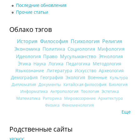
Последние обновления
Прочие статьи
Облако тэгов
История
Философия
Психология
Религия
Экономика
Политика
Социология
Мифология
Идеология
Право
Мусульманство
Этнология
Этика
Наука
Логика
Педагогика
Методология
Языкознание
Литература
Искусство
Археология
Демография
География
Экология
Военные
Культура
Дипломатия
Документы
Китайская философия
Биология
Информатика
Антропология
Теология
Эстетика
Математика
Риторика
Мировоззрение
Архитектура
Физика
Феноменология
Еще
Родственные сайты
ХРОНОС