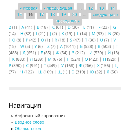
Страницы
« первая
‹ предыдущая
…
12
13
14
15
16
17
18
19
20
…
следующая ›
последняя »
2
(1)
|
A
(41)
|
B
(18)
|
C
(61)
|
D
(30)
|
E
(11)
|
F
(23)
|
G
(14)
|
H
(32)
|
I
(21)
|
J
(2)
|
K
(19)
|
L
(14)
|
M
(33)
|
N
(20)
|
O
(8)
|
P
(42)
|
Q
(1)
|
R
(18)
|
S
(47)
|
T
(30)
|
U
(7)
|
V
(15)
|
W
(5)
|
Y
(6)
|
Z
(7)
|
А
(1011)
|
Б
(528)
|
В
(503)
|
Г
(488)
|
Д
(651)
|
Е
(85)
|
Ж
(54)
|
З
(212)
|
И
(539)
|
Й
(13)
|
К
(883)
|
Л
(289)
|
М
(676)
|
Н
(524)
|
О
(423)
|
П
(929)
|
Р
(390)
|
С
(991)
|
Т
(449)
|
У
(168)
|
Ф
(266)
|
Х
(156)
|
Ц
(77)
|
Ч
(122)
|
Ш
(109)
|
Щ
(1)
|
Э
(319)
|
Ю
(32)
|
Я
(50)
Навигация
Алфавитный справочник
Вводное слово
Облако тэгов