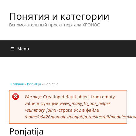
Понятия и категории
Вспомогательный проект портала ХРОНОС
Menu
Вы здесь
Главная
»
Ponjatija
» Ponjatija
Сообщение об ошибке
Warning
: Creating default object from empty
value в функции
views_many_to_one_helper-
>summary_join()
(строка
942
в файле
/home/u6426/domains/ponjatija.ru/sites/all/modules/view
Ponjatija