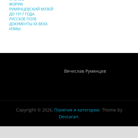
ФОРУМ
РУМЯНЦЕВСКИЙ МУЗЕЙ
ДО 1917 ГОДА
РУССКОЕ ПОЛЕ
ДОКУМЕНТЫ XX ВЕКА
ИЗМЫ
Понятия И Категории - Исторический Проект ХРОНОС
WEB-редактор
Вячеслав Румянцев
Copyright © 2026,
Понятия и категории
. Theme by
Devsaran
.