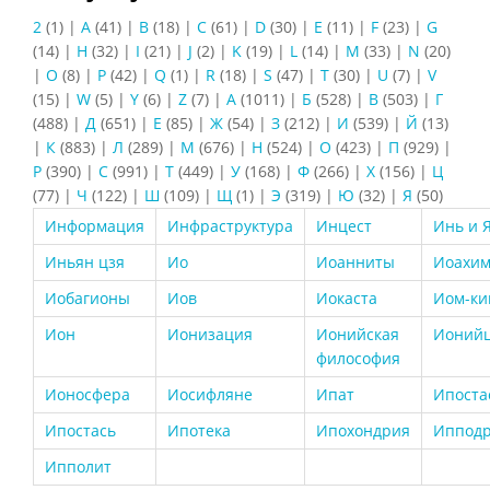
2
(1)
|
A
(41)
|
B
(18)
|
C
(61)
|
D
(30)
|
E
(11)
|
F
(23)
|
G
(14)
|
H
(32)
|
I
(21)
|
J
(2)
|
K
(19)
|
L
(14)
|
M
(33)
|
N
(20)
|
O
(8)
|
P
(42)
|
Q
(1)
|
R
(18)
|
S
(47)
|
T
(30)
|
U
(7)
|
V
(15)
|
W
(5)
|
Y
(6)
|
Z
(7)
|
А
(1011)
|
Б
(528)
|
В
(503)
|
Г
(488)
|
Д
(651)
|
Е
(85)
|
Ж
(54)
|
З
(212)
|
И
(539)
|
Й
(13)
|
К
(883)
|
Л
(289)
|
М
(676)
|
Н
(524)
|
О
(423)
|
П
(929)
|
Р
(390)
|
С
(991)
|
Т
(449)
|
У
(168)
|
Ф
(266)
|
Х
(156)
|
Ц
(77)
|
Ч
(122)
|
Ш
(109)
|
Щ
(1)
|
Э
(319)
|
Ю
(32)
|
Я
(50)
Информация
Инфраструктура
Инцест
Инь и 
Иньян цзя
Ио
Иоанниты
Иоахи
Иобагионы
Иов
Иокаста
Иом-ки
Ион
Ионизация
Ионийская
Ионий
философия
Ионосфера
Иосифляне
Ипат
Ипоста
Ипостась
Ипотека
Ипохондрия
Иппод
Ипполит