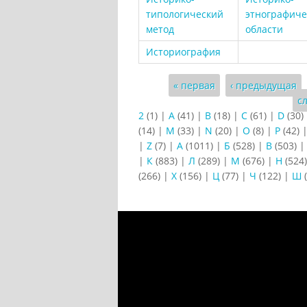
типологический
этнографиче
метод
области
Историография
Страницы
« первая
‹ предыдущая
с
2
(1)
|
A
(41)
|
B
(18)
|
C
(61)
|
D
(30)
(14)
|
M
(33)
|
N
(20)
|
O
(8)
|
P
(42)
|
Z
(7)
|
А
(1011)
|
Б
(528)
|
В
(503)
|
К
(883)
|
Л
(289)
|
М
(676)
|
Н
(524
(266)
|
Х
(156)
|
Ц
(77)
|
Ч
(122)
|
Ш
(