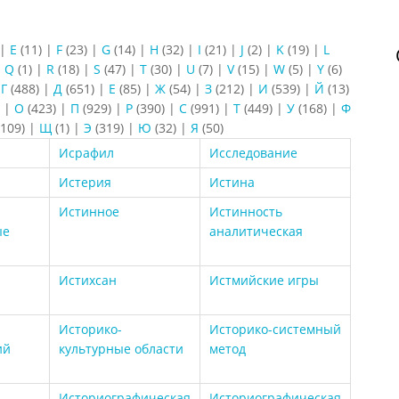
|
E
(11)
|
F
(23)
|
G
(14)
|
H
(32)
|
I
(21)
|
J
(2)
|
K
(19)
|
L
|
Q
(1)
|
R
(18)
|
S
(47)
|
T
(30)
|
U
(7)
|
V
(15)
|
W
(5)
|
Y
(6)
|
Г
(488)
|
Д
(651)
|
Е
(85)
|
Ж
(54)
|
З
(212)
|
И
(539)
|
Й
(13)
)
|
О
(423)
|
П
(929)
|
Р
(390)
|
С
(991)
|
Т
(449)
|
У
(168)
|
Ф
109)
|
Щ
(1)
|
Э
(319)
|
Ю
(32)
|
Я
(50)
Исрафил
Исследование
Истерия
Истина
Истинное
Истинность
ые
аналитическая
Истихсан
Истмийские игры
Историко-
Историко-системный
ий
культурные области
метод
Историографическая
Историографическая