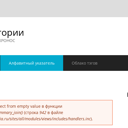
гории
 ХРОНОС
Алфавитный указатель
Облако тэгов
е
bject from empty value в функции
mmary_join()
(строка
942
в файле
.ru/sites/all/modules/views/includes/handlers.inc
).