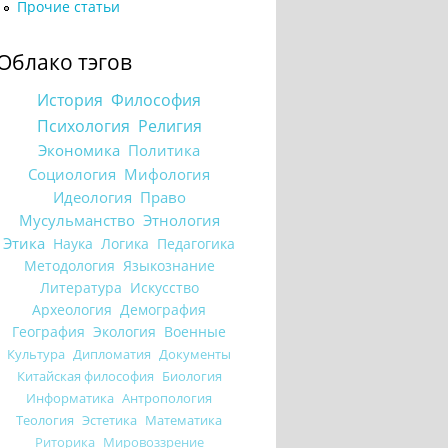
Прочие статьи
Облако тэгов
История
Философия
Психология
Религия
Экономика
Политика
Социология
Мифология
Идеология
Право
Мусульманство
Этнология
Этика
Наука
Логика
Педагогика
Методология
Языкознание
Литература
Искусство
Археология
Демография
География
Экология
Военные
Культура
Дипломатия
Документы
Китайская философия
Биология
Информатика
Антропология
Теология
Эстетика
Математика
Риторика
Мировоззрение