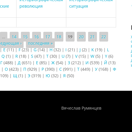
ские
революция
ситуация
…
14
15
16
17
18
19
20
21
22
ледующая ›
последняя »
|
E
(11)
|
F
(23)
|
G
(14)
|
H
(32)
|
I
(21)
|
J
(2)
|
K
(19)
|
L
|
Q
(1)
|
R
(18)
|
S
(47)
|
T
(30)
|
U
(7)
|
V
(15)
|
W
(5)
|
Y
(6)
|
Г
(488)
|
Д
(651)
|
Е
(85)
|
Ж
(54)
|
З
(212)
|
И
(539)
|
Й
(13)
)
|
О
(423)
|
П
(929)
|
Р
(390)
|
С
(991)
|
Т
(449)
|
У
(168)
|
Ф
109)
|
Щ
(1)
|
Э
(319)
|
Ю
(32)
|
Я
(50)
Понятия И Категории - Исторический Проект ХРОНОС
WEB-редактор
Вячеслав Румянцев