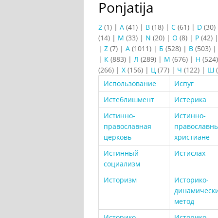
Ponjatija
2
(1)
|
A
(41)
|
B
(18)
|
C
(61)
|
D
(30)
(14)
|
M
(33)
|
N
(20)
|
O
(8)
|
P
(42)
|
Z
(7)
|
А
(1011)
|
Б
(528)
|
В
(503)
|
К
(883)
|
Л
(289)
|
М
(676)
|
Н
(524
(266)
|
Х
(156)
|
Ц
(77)
|
Ч
(122)
|
Ш
(
Использование
Испуг
Истеблишмент
Истерика
Истинно-
Истинно-
православная
православн
церковь
христиане
Истинный
Истислах
социализм
Историзм
Историко-
динамическ
метод
Историко-
Историко-