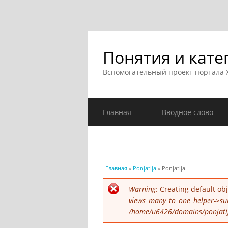
Понятия и кате
Вспомогательный проект портала
Главная
Вводное слово
Вы здесь
Главная
»
Ponjatija
» Ponjatija
Сообщение об ошибк
Warning
: Creating default o
views_many_to_one_helper->su
/home/u6426/domains/ponjatija