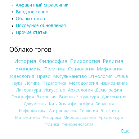
Алфавитный справочник
Вводное слово
Облако тэгов
Последние обновления
Прочие статьи
Облако тэгов
История
Философия
Психология
Религия
Экономика
Политика
Социология
Мифология
Идеология
Право
Мусульманство
Этнология
Этика
Наука
Логика
Педагогика
Методология
Языкознание
Литература
Искусство
Археология
Демография
География
Экология
Военные
Культура
Дипломатия
Документы
Китайская философия
Биология
Информатика
Антропология
Теология
Эстетика
Математика
Риторика
Мировоззрение
Архитектура
Физика
Феноменология
Еще