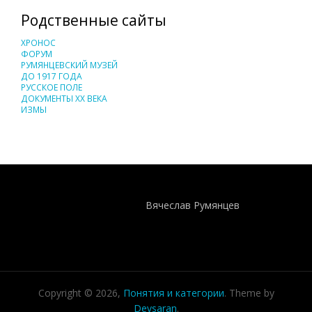
Родственные сайты
ХРОНОС
ФОРУМ
РУМЯНЦЕВСКИЙ МУЗЕЙ
ДО 1917 ГОДА
РУССКОЕ ПОЛЕ
ДОКУМЕНТЫ XX ВЕКА
ИЗМЫ
Понятия И Категории - Исторический Проект ХРОНОС
WEB-редактор
Вячеслав Румянцев
Copyright © 2026,
Понятия и категории
. Theme by
Devsaran
.