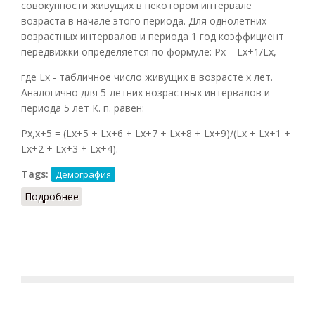
совокупности живущих в некотором интервале
возраста в начале этого периода. Для однолетних
возрастных интервалов и периода 1 год коэффициент
передвижки определяется по формуле: Px = Lx+1/Lx,
где Lx - табличное число живущих в возрасте х лет.
Аналогично для 5-летних возрастных интервалов и
периода 5 лет К. п. равен:
Px,x+5 = (Lx+5 + Lx+6 + Lx+7 + Lx+8 + Lx+9)/(Lx + Lx+1 +
Lx+2 + Lx+3 + Lx+4).
Tags:
Демография
Подробнее
о Коэффициент передвижки