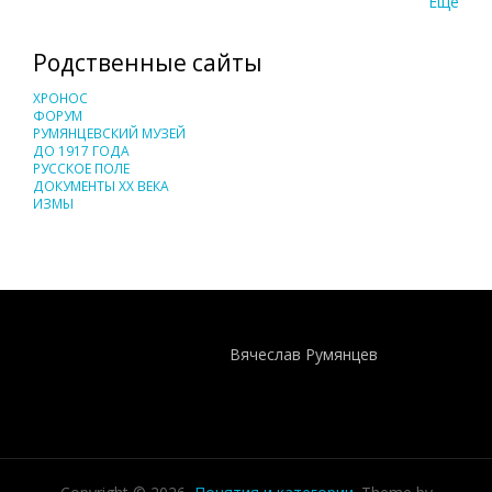
Еще
Родственные сайты
ХРОНОС
ФОРУМ
РУМЯНЦЕВСКИЙ МУЗЕЙ
ДО 1917 ГОДА
РУССКОЕ ПОЛЕ
ДОКУМЕНТЫ XX ВЕКА
ИЗМЫ
Понятия И Категории - Исторический Проект ХРОНОС
WEB-редактор
Вячеслав Румянцев