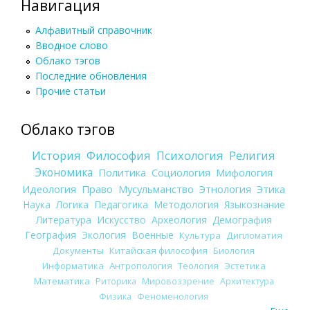
Навигация
Алфавитный справочник
Вводное слово
Облако тэгов
Последние обновления
Прочие статьи
Облако тэгов
История
Философия
Психология
Религия
Экономика
Политика
Социология
Мифология
Идеология
Право
Мусульманство
Этнология
Этика
Наука
Логика
Педагогика
Методология
Языкознание
Литература
Искусство
Археология
Демография
География
Экология
Военные
Культура
Дипломатия
Документы
Китайская философия
Биология
Информатика
Антропология
Теология
Эстетика
Математика
Риторика
Мировоззрение
Архитектура
Физика
Феноменология