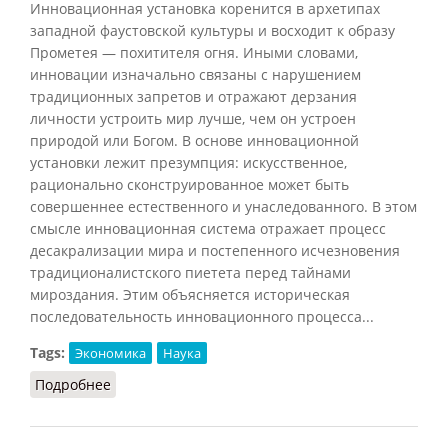
Инновационная установка коренится в архетипах
западной фаустовской культуры и восходит к образу
Прометея — похитителя огня. Иными словами,
инновации изначально связаны с нарушением
традиционных запретов и отражают дерзания
личности устроить мир лучше, чем он устроен
природой или Богом. В основе инновационной
установки лежит презумпция: искусственное,
рационально сконструированное может быть
совершеннее естественного и унаследованного. В этом
смысле инновационная система отражает процесс
десакрализации мира и постепенного исчезновения
традиционалистского пиетета перед тайнами
мироздания. Этим объясняется историческая
последовательность инновационного процесса...
Tags:
Экономика
Наука
Подробнее
о Инновации (НФЭ, 2010)