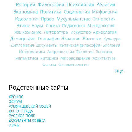
История
Философия
Психология
Религия
Экономика
Политика
Социология
Мифология
Идеология
Право
Мусульманство
Этнология
Этика
Наука
Логика
Педагогика
Методология
Языкознание
Литература
Искусство
Археология
Демография
География
Экология
Военные
Культура
Дипломатия
Документы
Китайская философия
Биология
Информатика
Антропология
Теология
Эстетика
Математика
Риторика
Мировоззрение
Архитектура
Физика
Феноменология
Еще
Родственные сайты
ХРОНОС
ФОРУМ
РУМЯНЦЕВСКИЙ МУЗЕЙ
ДО 1917 ГОДА
РУССКОЕ ПОЛЕ
ДОКУМЕНТЫ XX ВЕКА
ИЗМЫ